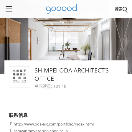
搜索
SHIMPEI ODA ARCHITECT’S
OFFICE
总阅读量: 101.1k
-
联系信息
http://www.oda-arc.com/portfolio/index.html

caravanmoveson@yahoo.co.jp
