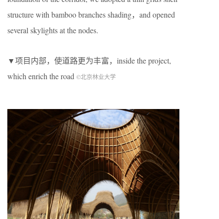
structure with bamboo branches shading，and opened
several skylights at the nodes.
▼项目内部，使道路更为丰富，inside the project,
which enrich the road
©北京林业大学