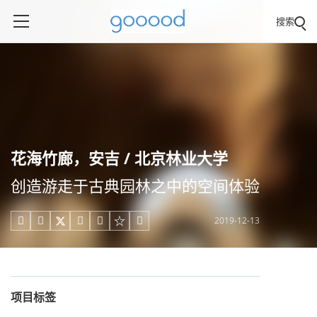
搜索
花海竹廊，安吉 / 北京林业大学
创造游走于古典园林之中的空间体验
2019-12-13





项目标签