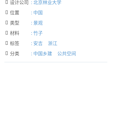
设计公司
:
北京林业大学

位置
:
中国

类型
:
景观

材料
:
竹子

标签
:
安吉
浙江

分类
:
中国乡建
公共空间
