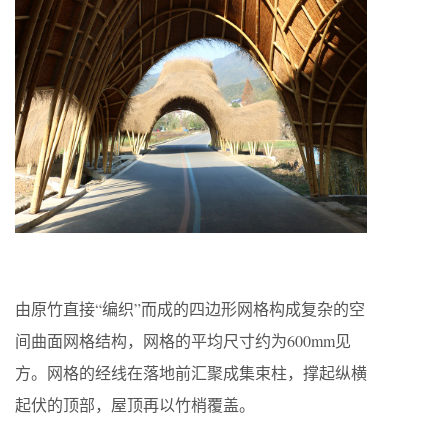
由原竹直接“编织”而成的四边形网格构成复杂的空
间曲面网格结构，网格的平均尺寸约为600mm见
方。网格的经线在落地前汇聚成集束柱，撑起纵横
起伏的顶部，屋顶再以竹梢覆盖。