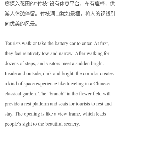
廊探入花田的“竹枝”设有休息平台，布有座椅，供
游人休憩停留。竹枝洞口犹如景框，将人的视线引
向优美的风景。
Tourists walk or take the battery car to enter. At first,
they feel relatively low and narrow. After walking for
dozens of steps, and visitors meet a sudden bright.
Inside and outside, dark and bright, the corridor creates
a kind of space experience like traveling in a Chinese
classical garden. The “branch” in the flower field will
provide a rest platform and seats for tourists to rest and
stay. The opening is like a view frame, which leads
people’s sight to the beautiful scenery.