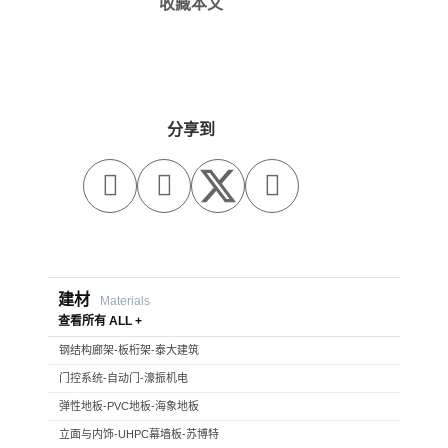
收藏本文
分享到



建材
Materials
查看所有 ALL +
钢结构廊架-板桁架-泰大建筑
门控系统-自动门-濠振机电
弹性地板-PVC地板-海象地板
立面与内饰-UHPC幕墙板-苏博特