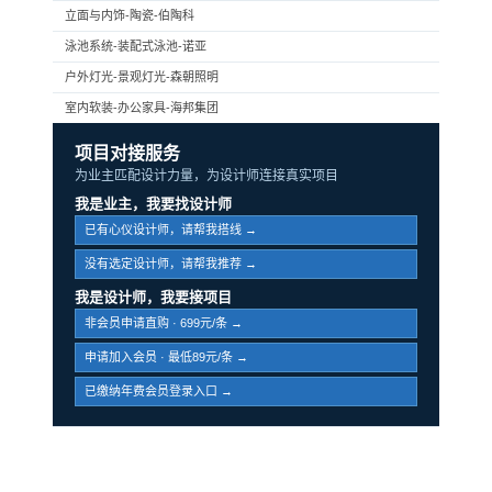
立面与内饰-陶瓷-伯陶科
泳池系统-装配式泳池-诺亚
户外灯光-景观灯光-森朝照明
室内软装-办公家具-海邦集团
项目对接服务
为业主匹配设计力量，为设计师连接真实项目
我是业主，我要找设计师
已有心仪设计师，请帮我搭线 →
没有选定设计师，请帮我推荐 →
我是设计师，我要接项目
非会员申请直购 · 699元/条 →
申请加入会员 · 最低89元/条 →
已缴纳年费会员登录入口 →