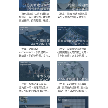
（杭州）GLA建筑设计 - 建筑
（南京
设计实习生 / 建筑设计师
社 
（应届）/ 建筑设计师（方案
执行
设计）/ 建筑设计师（施工
实习
图）/ 结构设计师 / 给排水设
计师
（上海）或者设计 OR
（上
Design - 室内主案设计师 /
室 -
室内设计师 / 施工图深化设
理建
计师 / 室内设计助理 / 新媒
实习
体运营
请）
（南京/淮安）江苏美城建筑
（北
规划设计院有限公司 - 建筑方
务所
案设计师 / 商务经理 / 暖通
设计师 / 造价工程师