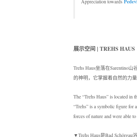
Pedevi
Appreciation towards
展示空间 | TREHS HAUS
Trehs Haus坐落在Saren
的神明，它掌握着自然的力量
The “Trehs Haus” is located in t
“Trehs” is a symbolic figure for 
forces of nature and were able to 
▼Trehs Haus是Bad Schörgau浴场