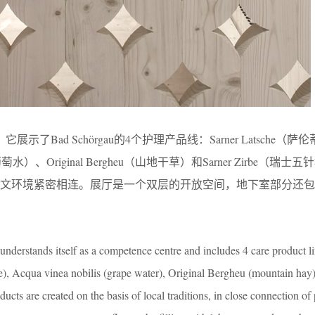
，它展示了Bad Schörgau的4个护理产品线：Sarner Latsche（
lis（葡萄水）、Original Bergheu（山地干草）和Sarner Zirbe（瑞
人文环境紧密相连。展厅是一个双层的开放空间，地下室部分还包
understands itself as a competence centre and includes 4 care product li
e), Acqua vinea nobilis (grape water), Original Bergheu (mountain hay
ucts are created on the basis of local traditions, in close connection of