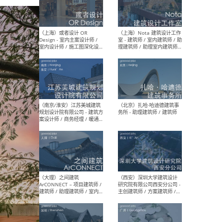
师 
（杭州）GLA建筑设计 - 建筑
（南京
设计实习生 / 建筑设计师
社 
（应届）/ 建筑设计师（方案
执行
设计）/ 建筑设计师（施工
实习
图）/ 结构设计师 / 给排水设
计师
（上海）或者设计 OR
（上
Design - 室内主案设计师 /
室 -
室内设计师 / 施工图深化设
理建
计师 / 室内设计助理 / 新媒
实习
体运营
请）