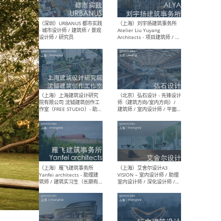
（北京）LOD朗奥建筑 - 资深
（杭
室内建筑师 / 产品研发及新
Bob
媒体运营设计师 / FF&E软装
/ 
设计师 / 深化设计师 / 实习
装设
生
（北京）SHUYAN design -
（上
项目负责人Project Manager
mea
/项目建筑师Project
/ 
Architect / 助理建筑师
师 
Assistant Architect / 创始
请）
人助理Founder's Assistant
/ 实习生Intern
（深圳）URBANUS 都市实践
（上
- 城市设计师 / 建筑师 / 景观
Atel