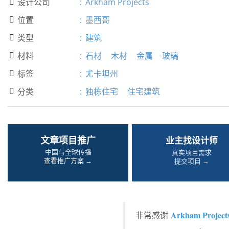
设计公司
:
Arkham Projects

位置
:
墨西哥

类型
:
建筑

材料
:
石材
木材
金属
玻璃

标签
:
尤卡坦州

分类
:
独栋住宅
住宅建筑

文章项目推广
业主找设计师
中国与全球传播
真实项目需求
查看推广方案 →
提交项目 →
Arkham Project
非常感谢