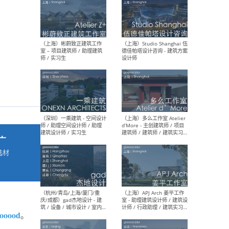
最新工作
按地区查看 ：
全部
|
北方
|
长江
|
华南
（上海）彬蔚致正建筑工作
（上海
室 – 项目建筑师 / 助理建筑
德佳
师 / 实习生
设计
广
选材
→
（深圳）一乘建筑 - 空间设计
（上
师 / 助理空间设计师 / 助理
d’M
建筑设计师 / 实习生
建筑
生 
gooood
。