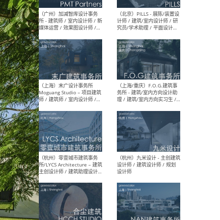
（上海）十方圆国际 - 资深专
（上海
案负责人 / 主案设计师 / 设
建筑
计师助理 / 软装设计师 / 软
/ 
装设计师助理
师 
（上海）Link-Arc建筑事务所
（上
- 项目建筑师 / 建筑设计师 –
& A
复杂几何造型 / 媒体主管 /
主创
学术研究专员 / 实习生计划
案深
软装
（方
（无锡）春山在望 - 实习生 /
（贵阳
方案设计师 / 软装设计师 /
迈德
方案设计师主管 / 平面设计
观设
师
可）