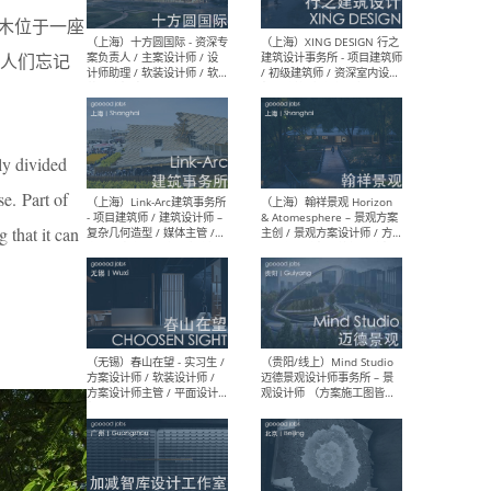
设计师 / 研究员
Arc
媒体
木位于一座
生（
人们忘记
（上海）上海建筑设计研究
（北
ly divided
院有限公司 沈钺建筑创作工
师（
作室（FREE STUDIO）- 助理
建筑
se. Part of
建筑师 / 驻场建筑师 / 实习
设计
生
实习
g that it can
（上海）雁飞建筑事务所
（上
Yanfei architects - 助理建
VIS
筑师 / 建筑实习生（长期有
室内
效）
软装