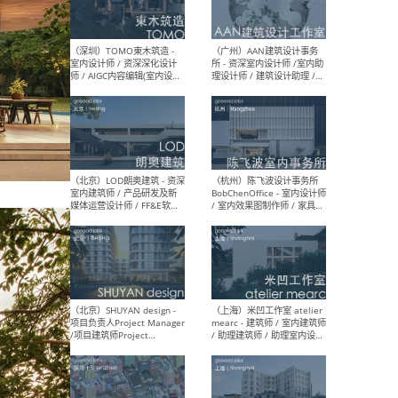
（南京/淮安）江苏美城建筑
（北
规划设计院有限公司 - 建筑方
务所
案设计师 / 商务经理 / 暖通
设计师 / 造价工程师
（大理）之间建筑
（西
ArCONNECT – 项目建筑师 /
研究
建筑师 / 助理建筑师 / 室内
主创
设计师 / 实习生
景观
施工
（深圳）TOMO東木筑造 -
（广
室内设计师 / 资深深化设计
所 
师 / AIGC内容编辑(室内设计
理设
方向) / 照明设计师 / 软装设
新媒
计师
生