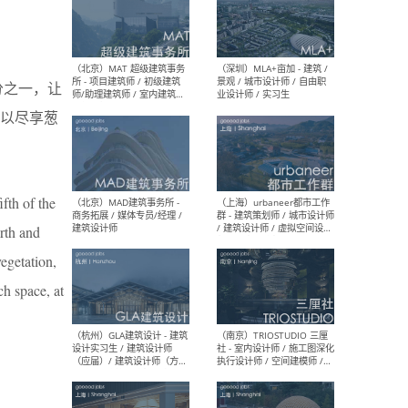
（杭州/青岛/上海/厦门/重
（上海
庆/成都）gad杰地设计 - 建
室 
分之一，让
筑 / 设备 / 城市设计 / 室内 /
计师
幕墙 / BIM / 成本 / 工程 / 运
生
以尽享葱
营 / 品牌 / 观点views / 实习
等
ifth of the
（北京）MAT 超级建筑事务
（深圳
所 - 项目建筑师 / 初级建筑
景观
orth and
师/助理建筑师 / 室内建筑师
业设
/ 实习生
vegetation,
ch space, at
（北京）MAD建筑事务所 -
（上
商务拓展 / 媒体专员/经理 /
群 
建筑设计师
/ 