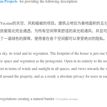
m Projects
for providing the following description:
Yucatan
的天空、风和植被的项目。建筑占地仅为基地面积的五
。房屋南北完全通透，为所有空间带来舒适的采光和通风，并且可
了一道绿色的屏障，使用者在各个空间都可以享受绝对的隐私。
ts sky, its wind and its vegetation. The footprint of the house is just one f
ee space and vegetation as the protagonist. Open in its entirety to the n
ort in terms of winds and sunlight in all spaces, and views towards the 
l around the property, and as a result, a absolute privacy for users in ea
 creating a natural barrier
©Yoshihiro Koitani