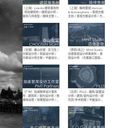
（上海）上海建筑设计研究
（北
院有限公司 沈钺建筑创作工
师（
作室（FREE STUDIO）- 助理
建筑
建筑师 / 驻场建筑师 / 实习
设计
生
实习
（上海）雁飞建筑事务所
（上
Yanfei architects - 助理建
VIS
筑师 / 建筑实习生（长期有
室内
效）
软装
（上海）十方圆国际 - 资深专
（上海
案负责人 / 主案设计师 / 设
建筑
计师助理 / 软装设计师 / 软
/ 
装设计师助理
师 