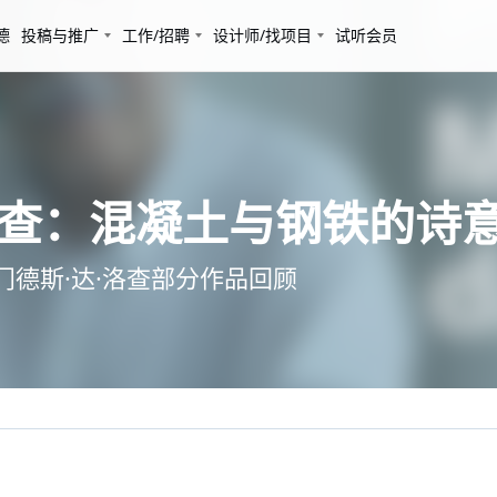
德
投稿与推广
工作/招聘
设计师/找项目
试听会员
·洛查：混凝土与钢铁的诗
门德斯·达·洛查部分作品回顾