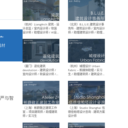
最新工作
按地区查看 ：
全部
|
北方
|
长江
|
华南
广
选材
（杭州）LiangArch 梁筑 - 设
（北
→
计总监 / 室内设计师 / 软装
务所
设计师 / 助理设计师 / AI设计
师 
师 / 施工图深化设计师 / 品
室内
牌商务总助
尊严与智
（厦门）退化建筑
（杭
devolution - 建筑设计师 /
Fab
室内设计师 / 软装设计师 /
生 
项目统筹 / 合伙人助理
师