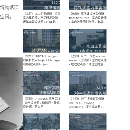
博物馆项
空间。
（大理）之间建筑
（西
ArCONNECT – 项目建筑师 /
研究
建筑师 / 助理建筑师 / 室内
主创
设计师 / 实习生
景观
施工
（深圳）TOMO東木筑造 -
（广
室内设计师 / 资深深化设计
所 
师 / AIGC内容编辑(室内设计
理设
方向) / 照明设计师 / 软装设
新媒
计师
生
（北京）LOD朗奥建筑 - 资深
（杭
室内建筑师 / 产品研发及新
Bob