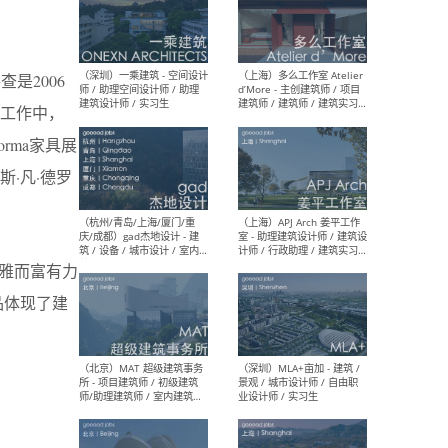
（上海）彬蔚致正建筑工作
（上海
查是2006
室 – 项目建筑师 / 助理建筑
德佳
师 / 实习生
设计
的工作中，
rma家具展
·凡·德罗
（深圳）一乘建筑 - 空间设计
（上
师 / 助理空间设计师 / 助理
d’M
建筑设计师 / 实习生
建筑
优雅而富有力
生 
品体现了建
（杭州/青岛/上海/厦门/重
（上海
庆/成都）gad杰地设计 - 建
室 
筑 / 设备 / 城市设计 / 室内 /
计师