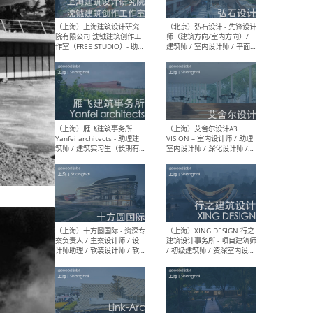
媒体运营设计师 / FF&E软装
/ 
设计师 / 深化设计师 / 实习
装设
生
（北京）SHUYAN design -
（上
项目负责人Project Manager
mea
/项目建筑师Project
/ 
Architect / 助理建筑师
师 
Assistant Architect / 创始
请）
人助理Founder's Assistant
/ 实习生Intern
（深圳）URBANUS 都市实践
（上
- 城市设计师 / 建筑师 / 景观
Atel
设计师 / 研究员
Arc
媒体
生（