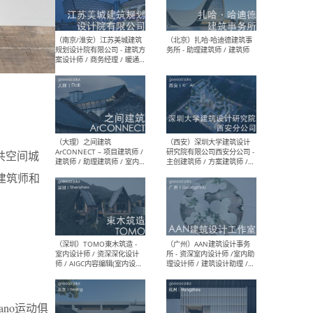
（杭州）GLA建筑设计 - 建筑
（南京
设计实习生 / 建筑设计师
社 
（应届）/ 建筑设计师（方案
执行
设计）/ 建筑设计师（施工
实习
图）/ 结构设计师 / 给排水设
计师
（上海）或者设计 OR
（上
Design - 室内主案设计师 /
室 -
室内设计师 / 施工图深化设
理建
共空间城
计师 / 室内设计助理 / 新媒
实习
建筑师和
体运营
请）
（南京/淮安）江苏美城建筑
（北
规划设计院有限公司 - 建筑方
务所
案设计师 / 商务经理 / 暖通
设计师 / 造价工程师
no运动俱