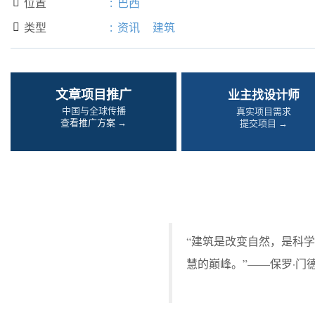
位置
:
巴西

类型
:
资讯
建筑

文章项目推广
业主找设计师
中国与全球传播
真实项目需求
查看推广方案 →
提交项目 →
“建筑是改变自然，是科
慧的巅峰。”——保罗·门德