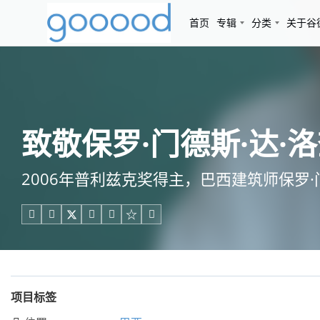
首页
专辑
分类
关于谷
致敬保罗·门德斯·达
2006年普利兹克奖得主，巴西建筑师保罗·





项目标签