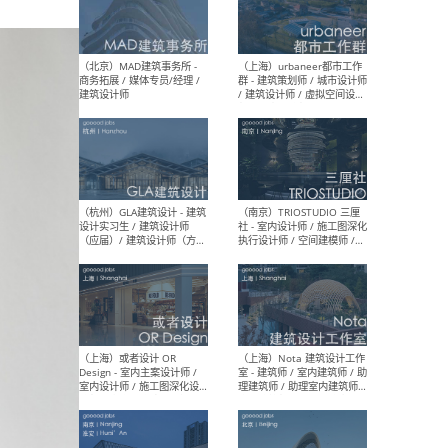
幕墙 / BIM / 成本 / 工程 / 运
生
营 / 品牌 / 观点views / 实习
等
（北京）MAT 超级建筑事务
（深圳
所 - 项目建筑师 / 初级建筑
景观
师/助理建筑师 / 室内建筑师
业设
/ 实习生
（北京）MAD建筑事务所 -
（上
商务拓展 / 媒体专员/经理 /
群 
建筑设计师
/ 
师 