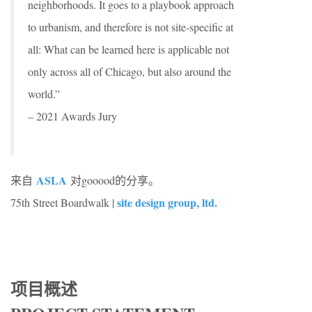
neighborhoods. It goes to a playbook approach
to urbanism, and therefore is not site-specific at
all: What can be learned here is applicable not
only across all of Chicago, but also around the
world.”
– 2021 Awards Jury
ASLA
来自
对gooood的分享。
site design group, ltd.
75th Street Boardwalk |
项目概述