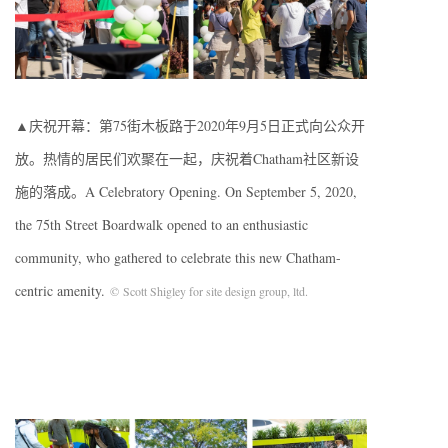
▲庆祝开幕：第75街木板路于2020年9月5日正式向公众开
放。热情的居民们欢聚在一起，庆祝着Chatham社区新设
施的落成。A Celebratory Opening. On September 5, 2020,
the 75th Street Boardwalk opened to an enthusiastic
community, who gathered to celebrate this new Chatham-
centric amenity.
© Scott Shigley for site design group, ltd.