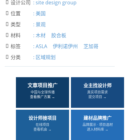
设计公司
:
site design group

位置
:
美国

类型
:
景观

材料
:
木材
胶合板

标签
:
ASLA
伊利诺伊州
芝加哥

分类
:
区域规划

文章项目推广
业主找设计师
中国与全球传播
真实项目需求
查看推广方案 →
提交项目 →
设计师接项目
建材品牌推广
在线项目
品牌展示 · 项目选材
查看机会 →
进入材料库 →