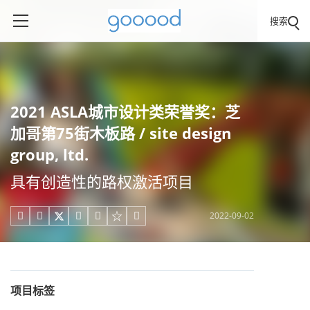
搜索
2021 ASLA城市设计类荣誉奖：芝
加哥第75街木板路 / site design
group, ltd.
具有创造性的路权激活项目
2022-09-02





项目标签