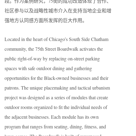
段。作为案例研究，75街的成功改造体现了合作、
社区参与以及战略性城市介入在支持当地企业和增
强地方认同感方面所发挥的巨大作用。
Located in the heart of Chicago’s South Side Chatham
community, the 75th Street Boardwalk activates the
public right-of-way by replacing on-street parking
spaces with safe outdoor dining and gathering
opportunities for the Black-owned businesses and their
patrons. The unique placemaking and tactical urbanism
project was designed as a series of modules that create
outdoor rooms organized to fit the individual needs of
the adjacent businesses. Each module has its own
program that ranges from seating, dining, fitness, and