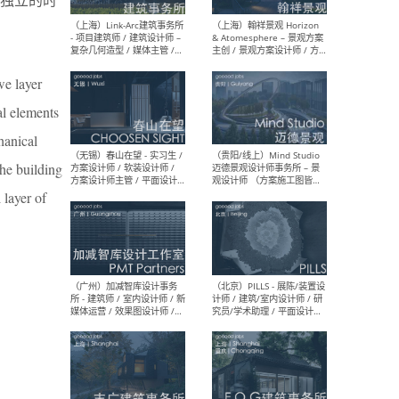
（上海）上海建筑设计研究
（北
院有限公司 沈钺建筑创作工
师（
作室（FREE STUDIO）- 助理
建筑
建筑师 / 驻场建筑师 / 实习
设计
we layer
生
实习
al elements
hanical
the building
（上海）雁飞建筑事务所
（上
 layer of
Yanfei architects - 助理建
VIS
筑师 / 建筑实习生（长期有
室内
效）
软装
（上海）十方圆国际 - 资深专
（上海
案负责人 / 主案设计师 / 设
建筑
计师助理 / 软装设计师 / 软
/ 
装设计师助理
师 