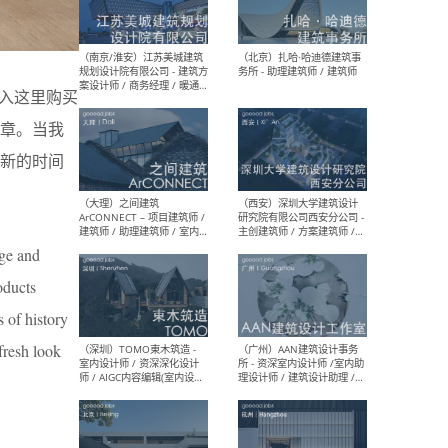
（杭州）GLA建筑设计 - 建筑
（南京
设计实习生 / 建筑设计师
社 
（应届）/ 建筑设计师（方案
执行
设计）/ 建筑设计师（施工
实习
图）/ 结构设计师 / 给排水设
涌入这里购买
计师
章。当我
新的时间
（上海）或者设计 OR
（上
Design - 室内主案设计师 /
室 -
室内设计师 / 施工图深化设
理建
计师 / 室内设计助理 / 新媒
实习
age and
体运营
请）
oducts
s of history
fresh look
（南京/淮安）江苏美城建筑
（北
规划设计院有限公司 - 建筑方
务所
案设计师 / 商务经理 / 暖通
设计师 / 造价工程师