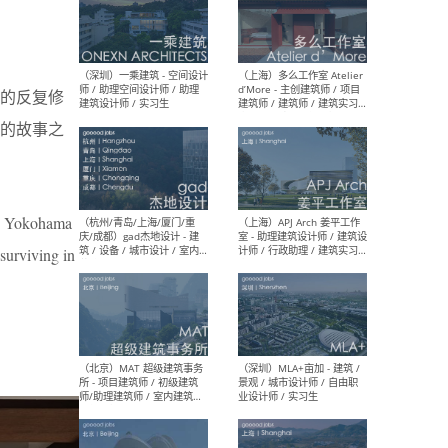
（上海）彬蔚致正建筑工作
（上海
室 – 项目建筑师 / 助理建筑
德佳
来的反复修
师 / 实习生
设计
的故事之
the Yokohama
（深圳）一乘建筑 - 空间设计
（上
师 / 助理空间设计师 / 助理
d’M
 surviving in
建筑设计师 / 实习生
建筑
生 
（杭州/青岛/上海/厦门/重
（上海
庆/成都）gad杰地设计 - 建
室 
筑 / 设备 / 城市设计 / 室内 /
计师