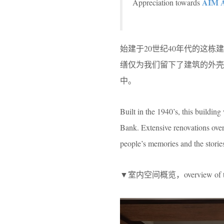
AIM A
Appreciation towards
始建于20世纪40年代的这
缮仅为我们留下了建筑的外
中。
Built in the 1940’s, this buildi
Bank. Extensive renovations over t
people’s memories and the stories
▼室内空间概览，overview of the