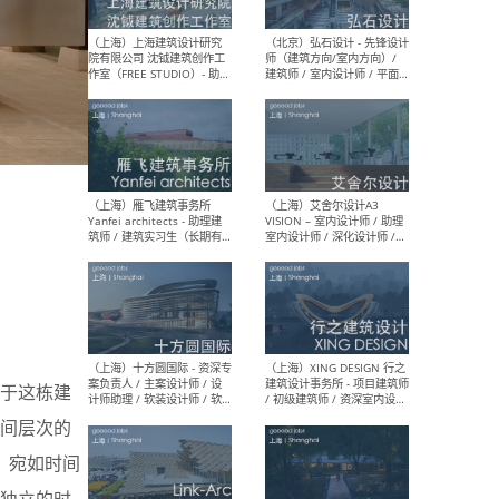
媒体运营设计师 / FF&E软装
/ 
设计师 / 深化设计师 / 实习
装设
生
（北京）SHUYAN design -
（上
项目负责人Project Manager
mea
/项目建筑师Project
/ 
Architect / 助理建筑师
师 
Assistant Architect / 创始
请）
人助理Founder's Assistant
/ 实习生Intern
（深圳）URBANUS 都市实践
（上
- 城市设计师 / 建筑师 / 景观
Atel
设计师 / 研究员
Arc
于这栋建
媒体
生（
间层次的
，宛如时间
独立的时