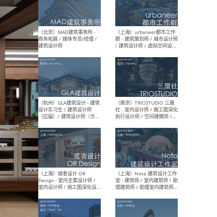
幕墙 / BIM / 成本 / 工程 / 运
生
营 / 品牌 / 观点views / 实习
等
（北京）MAT 超级建筑事务
（深圳
所 - 项目建筑师 / 初级建筑
景观
师/助理建筑师 / 室内建筑师
业设
/ 实习生
（北京）MAD建筑事务所 -
（上
商务拓展 / 媒体专员/经理 /
群 
建筑设计师
/ 
师 