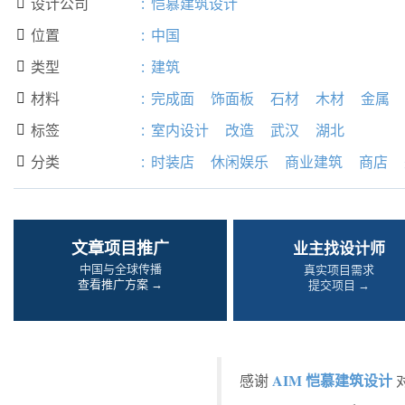
设计公司
:
恺慕建筑设计

位置
:
中国

类型
:
建筑

材料
:
完成面
饰面板
石材
木材
金属

标签
:
室内设计
改造
武汉
湖北

分类
:
时装店
休闲娱乐
商业建筑
商店

文章项目推广
业主找设计师
中国与全球传播
真实项目需求
查看推广方案 →
提交项目 →
AIM 恺慕建筑设计
感谢
对