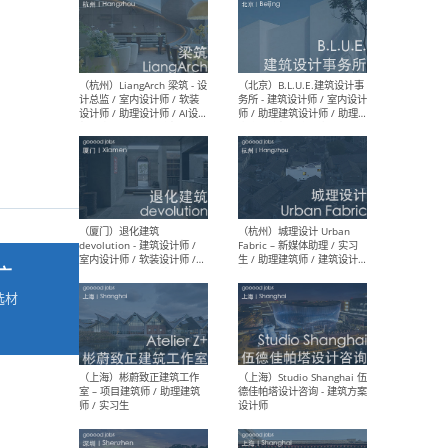
最新工作
按地区查看 ：
全部
|
北方
|
长江
|
华南
（杭州）LiangArch 梁筑 - 设
（北
计总监 / 室内设计师 / 软装
务所
设计师 / 助理设计师 / AI设计
师 
师 / 施工图深化设计师 / 品
室内
牌商务总助
广
选材
→
（厦门）退化建筑
（杭
devolution - 建筑设计师 /
Fab
室内设计师 / 软装设计师 /
生 
项目统筹 / 合伙人助理
师