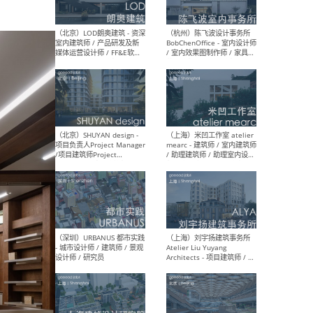
（大理）之间建筑
（西
ArCONNECT – 项目建筑师 /
研究
建筑师 / 助理建筑师 / 室内
主创
设计师 / 实习生
景观
施工
（深圳）TOMO東木筑造 -
（广
室内设计师 / 资深深化设计
所 
师 / AIGC内容编辑(室内设计
理设
方向) / 照明设计师 / 软装设
新媒
计师
生
（北京）LOD朗奥建筑 - 资深
（杭
室内建筑师 / 产品研发及新
Bob