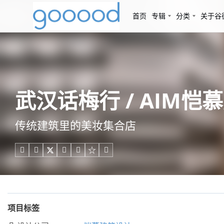
首页
专辑
分类
关于谷
武汉话梅行 / AIM恺
传统建筑里的美妆集合店





项目标签