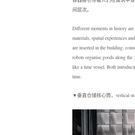
间层次。
Different moments in history are 
materials, spatial experiences and
are inserted in the building, conn
robots organise goods along the 3
like a time vessel. Both introduci
time.
▼垂直仓储核心筒，vertical stor