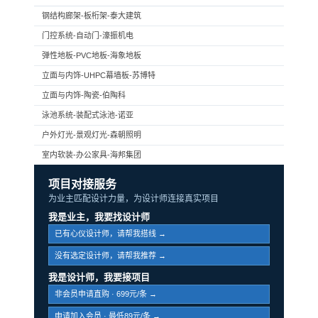
钢结构廊架-板桁架-泰大建筑
门控系统-自动门-濠振机电
弹性地板-PVC地板-海象地板
立面与内饰-UHPC幕墙板-苏博特
立面与内饰-陶瓷-伯陶科
泳池系统-装配式泳池-诺亚
户外灯光-景观灯光-森朝照明
室内软装-办公家具-海邦集团
项目对接服务
为业主匹配设计力量，为设计师连接真实项目
我是业主，我要找设计师
已有心仪设计师，请帮我搭线 →
没有选定设计师，请帮我推荐 →
我是设计师，我要接项目
非会员申请直购 · 699元/条 →
申请加入会员 · 最低89元/条 →