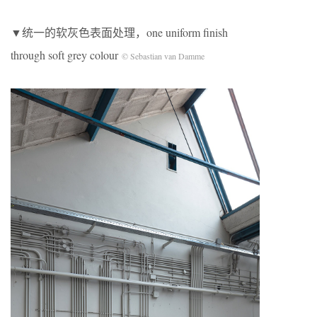
▼统一的软灰色表面处理，one uniform finish
through soft grey colour
© Sebastian van Damme