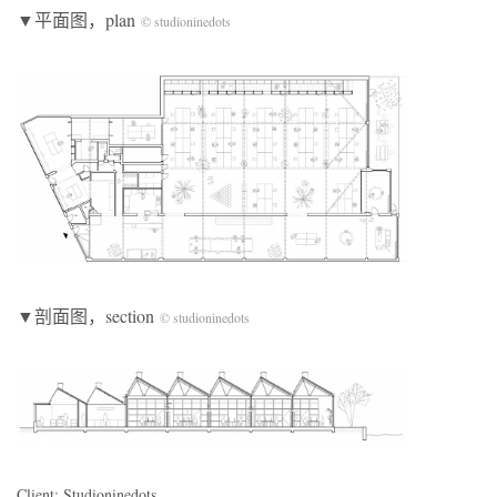
▼平面图，plan
© studioninedots
▼剖面图，section
© studioninedots
Client: Studioninedots