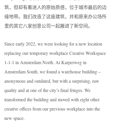
筑，但却有着迷人的原始质感，位于城市最后的边
缘地带。我们改造了这座建筑，并和原来办公场所
里的其它八家创意公司一起搬进了新空间。
Since early 2022, we were looking for a new location
replacing our temporary workplace Creative Workspace
1-1-1 in Amsterdam North. At Karperweg in
Amsterdam South, we found a warehouse building –
anonymous and outdated, but with a surprising, raw
quality and at one of the city’s final fringes. We
transformed the building and moved with eight other
creative offices from our previous workplace into the
new space.