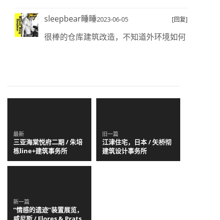
sleepbear睡睡
2023-06-05
[回复]
很棒的仓库建筑改造，不知道外环境如何
最新
旧一篇
三亚海棠悦府二期 / 朱培
江津住宅，日本 / 矢桥彻
栋line+建筑事务所
建筑设计事务所
新一篇
“情感的遗迹”装置展览，
威尼斯 / Flores & Prats