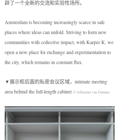
辟了一个全新的交流和实验性场所。
Amsterdam is becoming increasingly scarce in safe
places where ideas can unfold. Striving to form new
communities with collective impact, with Karper K. we
open a new place for exchange and experimentation to
the city, which remains in constant flux.
▼展示柜后面的私密会议区域，intimate meeting
area behind the full-length cabinet
© Sebastian van Damme