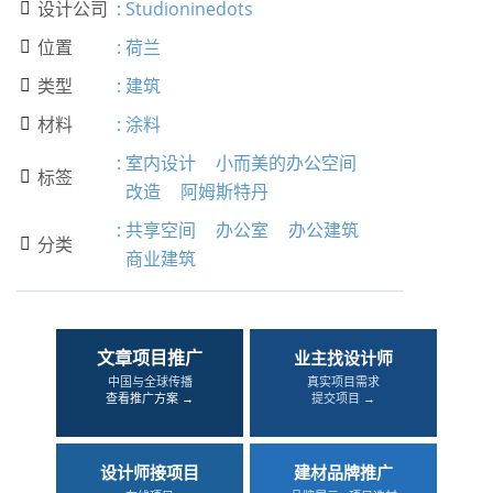
设计公司
:
Studioninedots

位置
:
荷兰

类型
:
建筑

材料
:
涂料

:
室内设计
小而美的办公空间
标签

改造
阿姆斯特丹
:
共享空间
办公室
办公建筑
分类

商业建筑
文章项目推广
业主找设计师
中国与全球传播
真实项目需求
查看推广方案 →
提交项目 →
设计师接项目
建材品牌推广