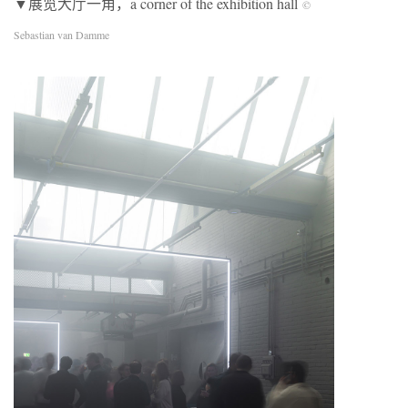
▼展览大厅一角，a corner of the exhibition hall
©
Sebastian van Damme