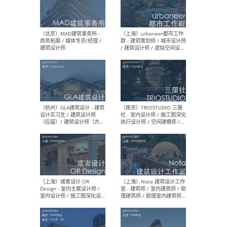
幕墙 / BIM / 成本 / 工程 / 运
生
营 / 品牌 / 观点views / 实习
等
（北京）MAT 超级建筑事务
（深圳
所 - 项目建筑师 / 初级建筑
景观
师/助理建筑师 / 室内建筑师
业设
/ 实习生
（北京）MAD建筑事务所 -
（上
商务拓展 / 媒体专员/经理 /
群 
建筑设计师
/ 
师 