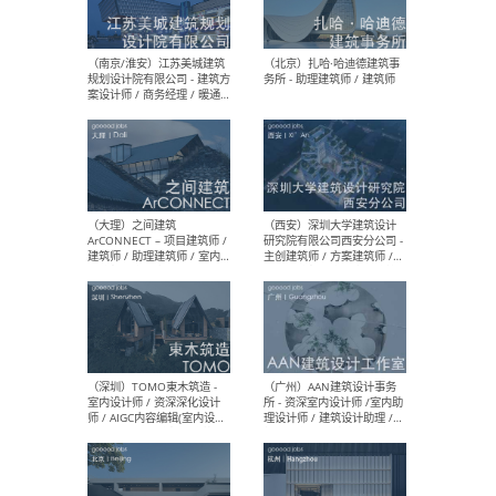
（杭州）GLA建筑设计 - 建筑
（南京
设计实习生 / 建筑设计师
社 
（应届）/ 建筑设计师（方案
执行
设计）/ 建筑设计师（施工
实习
图）/ 结构设计师 / 给排水设
计师
（上海）或者设计 OR
（上
Design - 室内主案设计师 /
室 -
室内设计师 / 施工图深化设
理建
计师 / 室内设计助理 / 新媒
实习
体运营
请）
（南京/淮安）江苏美城建筑
（北
规划设计院有限公司 - 建筑方
务所
案设计师 / 商务经理 / 暖通
设计师 / 造价工程师