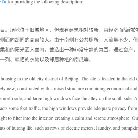
r fu
for providing the following description:
项目。场地位于旧城地区，但现有建筑相对较新，由经济而简约的
南侧面向胡同的高窗较大。由于南侧有公共厕所，人流量不少，但
让柔和的阳光洒入室内，营造出一种非常宁静的氛围。通过窗户，
一列、晾晒的衣物以及邻居种植的南瓜等。
sing in the old city district of Beijing. The site is located in the old ci
tively new, constructed with a mixed structure combining economical and
e north side, and large high windows face the alley on the south side. 
ttracts some foot traffic, the high windows provide adequate privacy from
ht to filter into the interior, creating a calm and serene atmosphere. Ou
s of hutong life, such as rows of electric meters, laundry, and pumpki