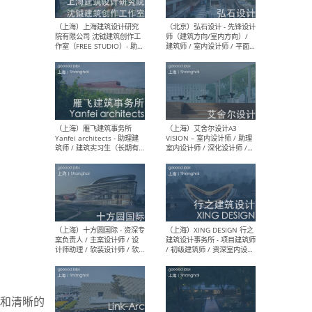
媒体运营设计师 / FF&E软装
/ 
设计师 / 深化设计师 / 实习
装设
生
（北京）SHUYAN design -
（上
项目负责人Project Manager
mea
/项目建筑师Project
/ 
Architect / 助理建筑师
师 
Assistant Architect / 创始
请）
人助理Founder's Assistant
/ 实习生Intern
（深圳）URBANUS 都市实践
（上
- 城市设计师 / 建筑师 / 景观
Atel
设计师 / 研究员
Arc
媒体
生（
和清晰的