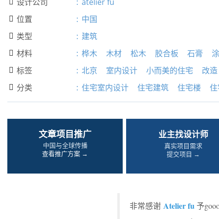
设计公司
:
atelier fu

位置
:
中国

类型
:
建筑

材料
:
桦木
木材
松木
胶合板
石膏

标签
:
北京
室内设计
小而美的住宅
改造

分类
:
住宅室内设计
住宅建筑
住宅楼
住

文章项目推广
业主找设计师
中国与全球传播
真实项目需求
查看推广方案 →
提交项目 →
Atelier fu
非常感谢
予go