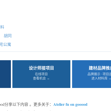
涂料
胡同
宅公寓
设计师接项目
建材品牌推
在线项目
品牌展示 · 项目
查看机会 →
进入材料库 
Atelier fu on gooood
oood分享以下内容
。更多关于：