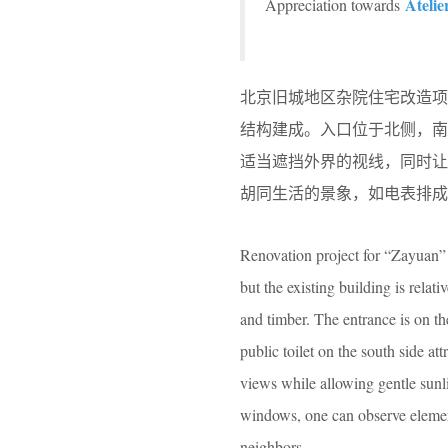
Atelie
Appreciation towards
北京旧城地区杂院住宅改造
结构建成。入口位于北侧，
适当遮挡外界的视线，同时
胡同生活的景象，如电表排成
Renovation project for “Zayuan” hou
but the existing building is rela
and timber. The entrance is on th
public toilet on the south side a
views while allowing gentle sunlig
windows, one can observe element
neighbors.