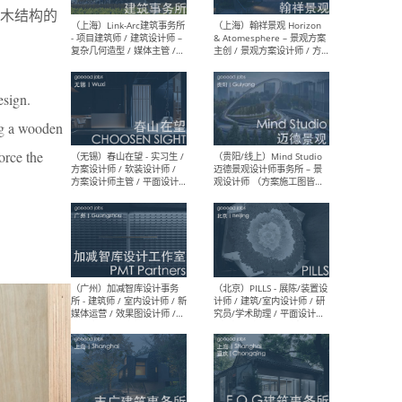
木结构的
（上海）上海建筑设计研究
（北
院有限公司 沈钺建筑创作工
师（
作室（FREE STUDIO）- 助理
建筑
建筑师 / 驻场建筑师 / 实习
设计
生
实习
esign.
ing a wooden
orce the
（上海）雁飞建筑事务所
（上
Yanfei architects - 助理建
VIS
筑师 / 建筑实习生（长期有
室内
效）
软装
（上海）十方圆国际 - 资深专
（上海
案负责人 / 主案设计师 / 设
建筑
计师助理 / 软装设计师 / 软
/ 
装设计师助理
师 