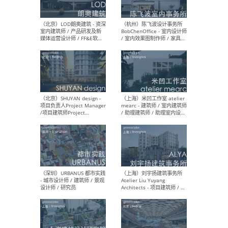
（大理）之间建筑
（西
ArCONNECT – 项目建筑师 /
研究
建筑师 / 助理建筑师 / 室内
主创
设计师 / 实习生
景观
施工
（深圳）TOMO東木筑造 -
（广
室内设计师 / 资深深化设计
所 
师 / AIGC内容编辑(室内设计
理设
方向) / 照明设计师 / 软装设
新媒
计师
生
（北京）LOD朗奥建筑 - 资深
（杭
室内建筑师 / 产品研发及新
Bob