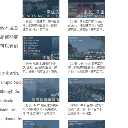
（上海）彬蔚致正建筑工作
（上海
室 – 项目建筑师 / 助理建筑
德佳
砖木混合
师 / 实习生
设计
高窗能够
可以看到
（深圳）一乘建筑 - 空间设计
（上
师 / 助理空间设计师 / 助理
d’M
ty district,
建筑设计师 / 实习生
建筑
生 
 simple brick
Although the
 outside
tside the
（杭州/青岛/上海/厦门/重
（上海
ns planted by
庆/成都）gad杰地设计 - 建
室 
筑 / 设备 / 城市设计 / 室内 /
计师