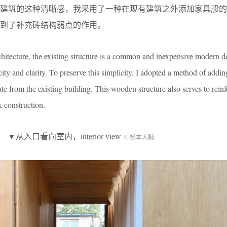
有建筑的这种清晰感，我采用了一种在现有建筑之外添加家具般的
到了补充砖结构弱点的作用。
chitecture, the existing structure is a common and inexpensive modern d
city and clarity. To preserve this simplicity, I adopted a method of add
rate from the existing building. This wooden structure also serves to reinf
k construction.
▼从入口看向室内，interior view
© 松本大輔