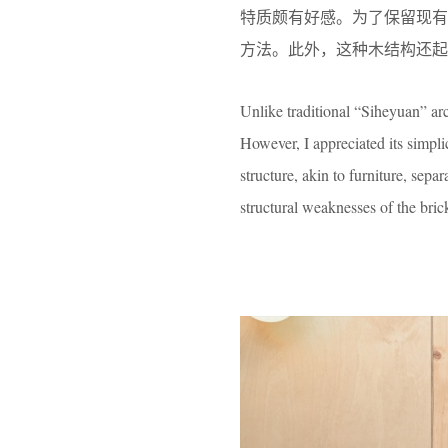
特质颇有好感。为了保留现
方法。此外，这种木结构还起
Unlike traditional “Siheyuan” ar
However, I appreciated its simpli
structure, akin to furniture, sepa
structural weaknesses of the bric