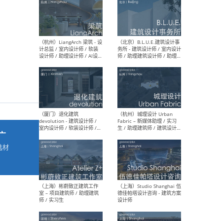
最新工作
按地区查看 ：
全部
|
北方
|
长江
|
华南
（杭州）LiangArch 梁筑 - 设
（北
计总监 / 室内设计师 / 软装
务所
设计师 / 助理设计师 / AI设计
师 
师 / 施工图深化设计师 / 品
室内
牌商务总助
广
选材
→
（厦门）退化建筑
（杭
devolution - 建筑设计师 /
Fab
室内设计师 / 软装设计师 /
生 
项目统筹 / 合伙人助理
师