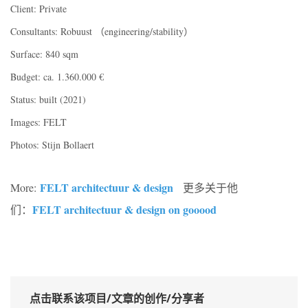
Client: Private
Consultants: Robuust （engineering/
stability）
Surface: 840 sqm
Budget: ca. 1.360.000 €
Status: built (2021)
Images: FELT
Photos: Stijn Bollaert
FELT architectuur & design
More:
更多关于他
FELT architectuur & design on gooood
们：
点击联系该项目/文章的创作/分享者