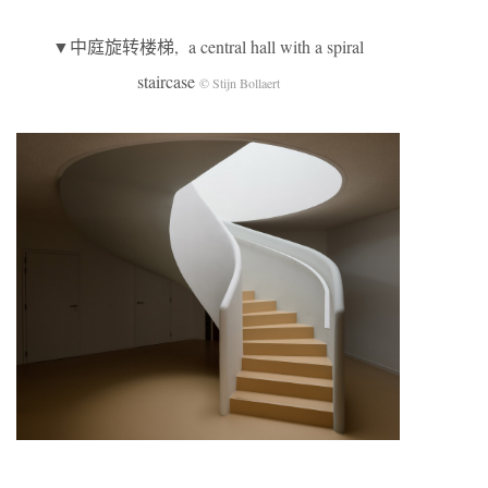
▼中庭旋转楼梯, a central hall with a spiral
staircase
© Stijn Bollaert