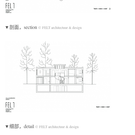
▼剖面，section
© FELT architectuur & design
▼细部，detail
© FELT architectuur & design