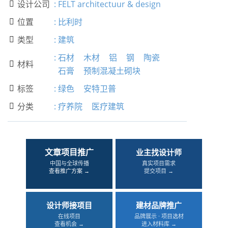
设计公司
:
FELT architectuur & design

位置
:
比利时

类型
:
建筑

:
石材
木材
铝
钢
陶瓷
材料

石膏
预制混凝土砌块
标签
:
绿色
安特卫普

分类
:
疗养院
医疗建筑

文章项目推广
业主找设计师
中国与全球传播
真实项目需求
查看推广方案 →
提交项目 →
设计师接项目
建材品牌推广
在线项目
品牌展示 · 项目选材
查看机会 →
进入材料库 →