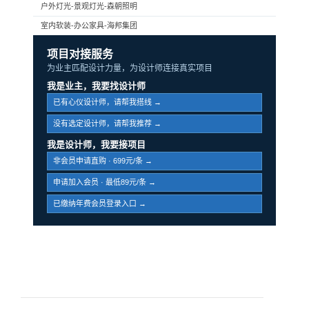
户外灯光-景观灯光-森朝照明
室内软装-办公家具-海邦集团
项目对接服务
为业主匹配设计力量，为设计师连接真实项目
我是业主，我要找设计师
已有心仪设计师，请帮我搭线 →
没有选定设计师，请帮我推荐 →
我是设计师，我要接项目
非会员申请直购 · 699元/条 →
申请加入会员 · 最低89元/条 →
已缴纳年费会员登录入口 →