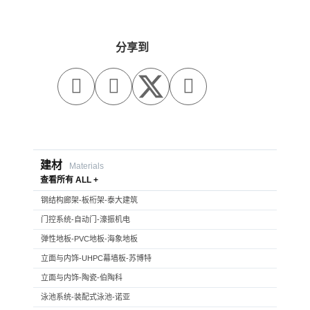
分享到



建材
Materials
查看所有 ALL +
钢结构廊架-板桁架-泰大建筑
门控系统-自动门-濠振机电
弹性地板-PVC地板-海象地板
立面与内饰-UHPC幕墙板-苏博特
立面与内饰-陶瓷-伯陶科
泳池系统-装配式泳池-诺亚