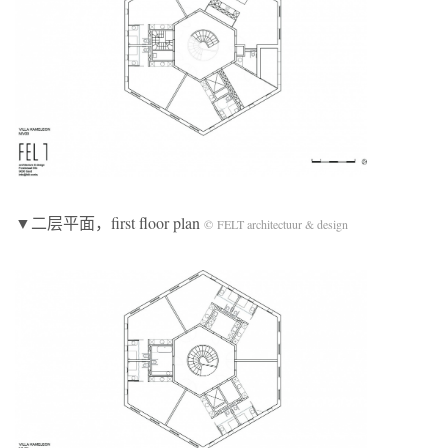
▼二层平面，first floor plan
© FELT architectuur & design