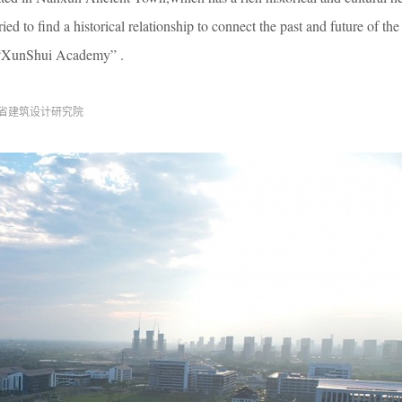
ied to find a historical relationship to connect the past and future of the
of “XunShui Academy” .
江省建筑设计研究院