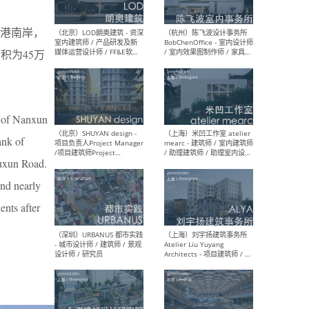
港南岸，
积为45万
（大理）之间建筑
（西
ArCONNECT – 项目建筑师 /
研究
建筑师 / 助理建筑师 / 室内
主创
设计师 / 实习生
景观
施工
r of Nanxun
ank of
Huxun Road.
（深圳）TOMO東木筑造 -
（广
室内设计师 / 资深深化设计
所 
and nearly
师 / AIGC内容编辑(室内设计
理设
ents after
方向) / 照明设计师 / 软装设
新媒
计师
生
（北京）LOD朗奥建筑 - 资深
（杭
室内建筑师 / 产品研发及新
Bob