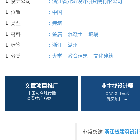
设计公司
:
浙江省建筑设计研究院有限公司

位置
:
中国

类型
:
建筑

材料
:
金属
混凝土
玻璃

标签
:
浙江
湖州

分类
:
大学
教育建筑
文化建筑

文章项目推广
业主找设计师
中国与全球传播
真实项目需求
查看推广方案 →
提交项目 →
浙江省建筑设计
非常感谢