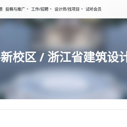
德
投稿与推广
工作/招聘
设计师/找项目
试听会员
新校区 / 浙江省建筑设