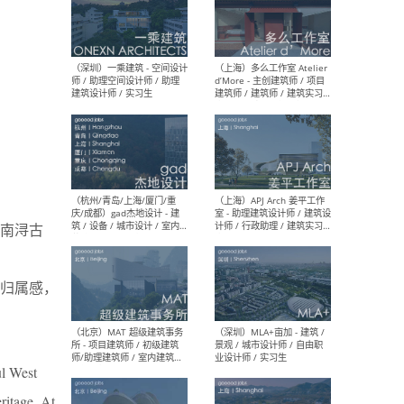
（上海）彬蔚致正建筑工作
（上海
室 – 项目建筑师 / 助理建筑
德佳
师 / 实习生
设计
（深圳）一乘建筑 - 空间设计
（上
师 / 助理空间设计师 / 助理
d’M
南浔古
建筑设计师 / 实习生
建筑
生 
归属感，
（杭州/青岛/上海/厦门/重
（上海
ul West
庆/成都）gad杰地设计 - 建
室 
筑 / 设备 / 城市设计 / 室内 /
计师
ritage. At