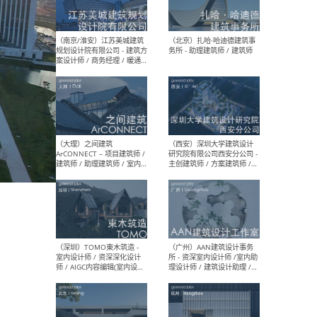
（杭州）GLA建筑设计 - 建筑
（南京
设计实习生 / 建筑设计师
社 
（应届）/ 建筑设计师（方案
执行
设计）/ 建筑设计师（施工
实习
图）/ 结构设计师 / 给排水设
计师
（上海）或者设计 OR
（上
Design - 室内主案设计师 /
室 -
室内设计师 / 施工图深化设
理建
计师 / 室内设计助理 / 新媒
实习
体运营
请）
（南京/淮安）江苏美城建筑
（北
规划设计院有限公司 - 建筑方
务所
案设计师 / 商务经理 / 暖通
设计师 / 造价工程师