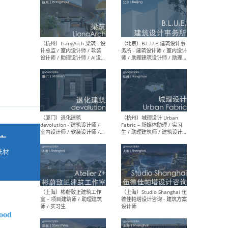
最新工作
按地区查看 ：
全部
|
北方
|
长江
|
华南
（杭州）LiangArch 梁筑 - 设
（北
计总监 / 室内设计师 / 软装
务所
设计师 / 助理设计师 / AI设计
师 
师 / 施工图深化设计师 / 品
室内
牌商务总助
广
选材
→
（厦门）退化建筑
（杭
devolution - 建筑设计师 /
Fab
室内设计师 / 软装设计师 /
生 
项目统筹 / 合伙人助理
师
ood