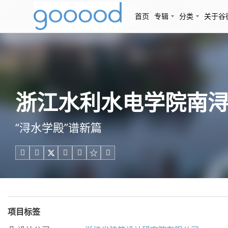
首页
专辑
分类
关于谷
浙江水利水电学院南浔
“浔水学殿”谱新篇





项目标签