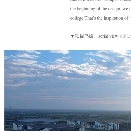
the beginning of the design, we tr
college.That’s the inspiration 
▼项目鸟瞰，aerial view
© 浙