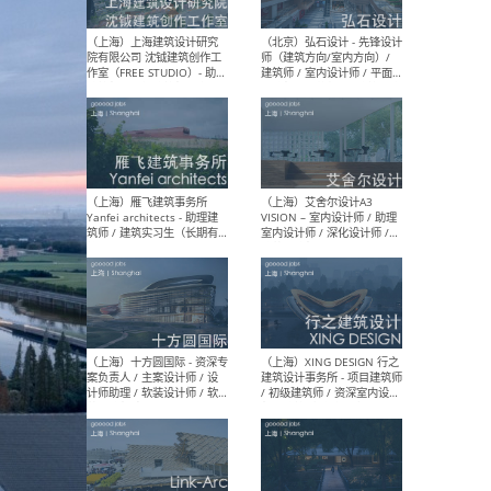
媒体运营设计师 / FF&E软装
/ 
设计师 / 深化设计师 / 实习
装设
生
（北京）SHUYAN design -
（上
项目负责人Project Manager
mea
/项目建筑师Project
/ 
Architect / 助理建筑师
师 
Assistant Architect / 创始
请）
人助理Founder's Assistant
/ 实习生Intern
（深圳）URBANUS 都市实践
（上
- 城市设计师 / 建筑师 / 景观
Atel
设计师 / 研究员
Arc
媒体
生（