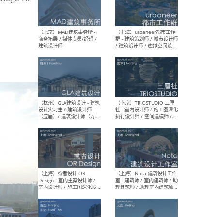
幕墙 / BIM / 成本 / 工程 / 运
生
营 / 品牌 / 观点views / 实习
等
（北京）MAT 超级建筑事务
（深圳
所 - 项目建筑师 / 初级建筑
景观
师/助理建筑师 / 室内建筑师
业设
/ 实习生
（北京）MAD建筑事务所 -
（上
商务拓展 / 媒体专员/经理 /
群 
建筑设计师
/ 
师 