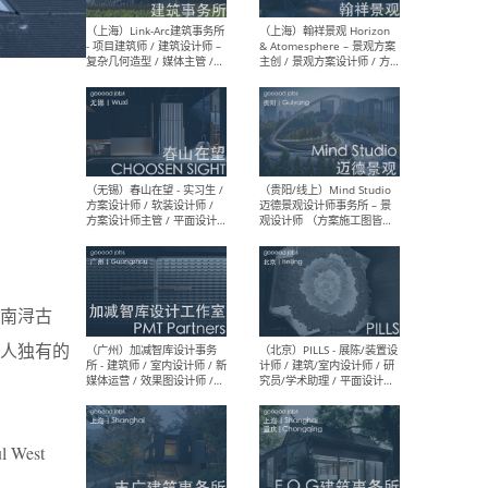
（上海）上海建筑设计研究
（北
院有限公司 沈钺建筑创作工
师（
作室（FREE STUDIO）- 助理
建筑
建筑师 / 驻场建筑师 / 实习
设计
生
实习
（上海）雁飞建筑事务所
（上
Yanfei architects - 助理建
VIS
筑师 / 建筑实习生（长期有
室内
效）
软装
南浔古
人独有的
（上海）十方圆国际 - 资深专
（上海
案负责人 / 主案设计师 / 设
建筑
计师助理 / 软装设计师 / 软
/ 
ul West
装设计师助理
师 