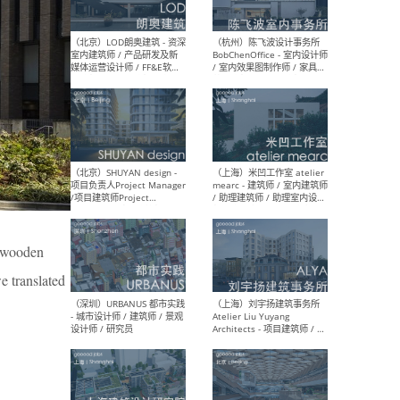
（大理）之间建筑
（西
ArCONNECT – 项目建筑师 /
研究
建筑师 / 助理建筑师 / 室内
主创
设计师 / 实习生
景观
施工
（深圳）TOMO東木筑造 -
（广
室内设计师 / 资深深化设计
所 
 “wooden
师 / AIGC内容编辑(室内设计
理设
方向) / 照明设计师 / 软装设
新媒
e translated
计师
生
（北京）LOD朗奥建筑 - 资深
（杭
室内建筑师 / 产品研发及新
Bob