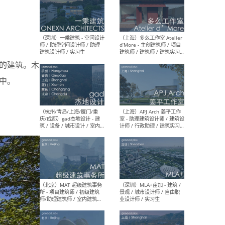
（上海）彬蔚致正建筑工作
（上海
室 – 项目建筑师 / 助理建筑
德佳
师 / 实习生
设计
的建筑。木
中。
（深圳）一乘建筑 - 空间设计
（上
师 / 助理空间设计师 / 助理
d’M
建筑设计师 / 实习生
建筑
生 
（杭州/青岛/上海/厦门/重
（上海
庆/成都）gad杰地设计 - 建
室 
筑 / 设备 / 城市设计 / 室内 /
计师