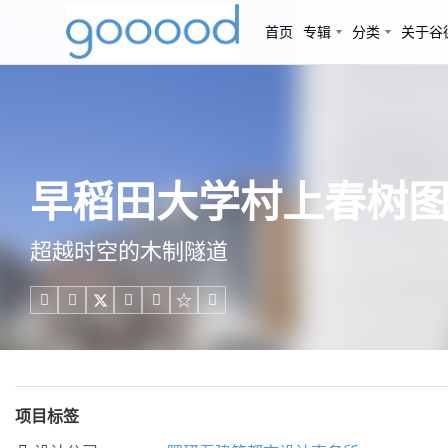
首页
专辑
分类
关于谷
早稻田大学村上春树图
超越时空的木制隧道





项目标签