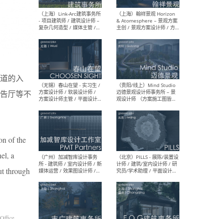
（上海）上海建筑设计研究
（北
院有限公司 沈钺建筑创作工
师（
作室（FREE STUDIO）- 助理
建筑
建筑师 / 驻场建筑师 / 实习
设计
生
实习
道的入
告厅等不
（上海）雁飞建筑事务所
（上
Yanfei architects - 助理建
VIS
筑师 / 建筑实习生（长期有
室内
效）
软装
on of the
el, a
ut through
（上海）十方圆国际 - 资深专
（上海
案负责人 / 主案设计师 / 设
建筑
计师助理 / 软装设计师 / 软
/ 
装设计师助理
师 
Office