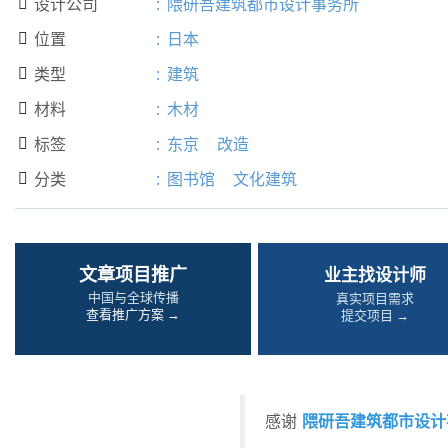
设计公司
:
隈研吾建筑都市设计事务所

位置
:
日本

类型
:
建筑

材料
:
木材

标签
:
东京
改造

分类
:
图书馆
文化建筑

文章项目推广
业主找设计师
中国与全球传播
真实项目需求
查看推广方案 →
提交项目 →
隈研吾建筑都市设计
感谢