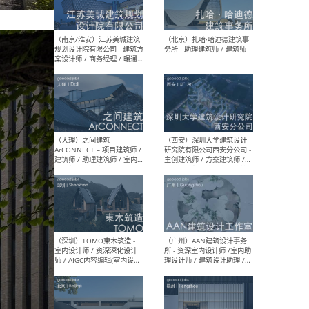
（杭州）GLA建筑设计 - 建筑
（南京
设计实习生 / 建筑设计师
社 
（应届）/ 建筑设计师（方案
执行
设计）/ 建筑设计师（施工
实习
图）/ 结构设计师 / 给排水设
计师
（上海）或者设计 OR
（上
Design - 室内主案设计师 /
室 -
室内设计师 / 施工图深化设
理建
计师 / 室内设计助理 / 新媒
实习
体运营
请）
（南京/淮安）江苏美城建筑
（北
规划设计院有限公司 - 建筑方
务所
案设计师 / 商务经理 / 暖通
设计师 / 造价工程师