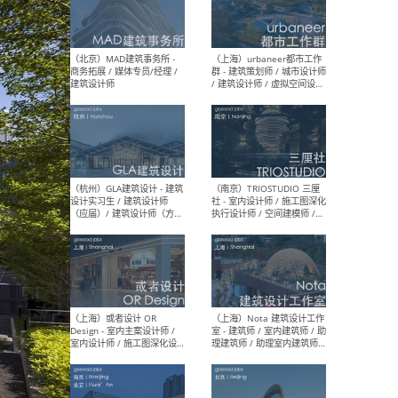
幕墙 / BIM / 成本 / 工程 / 运
生
营 / 品牌 / 观点views / 实习
等
（北京）MAT 超级建筑事务
（深圳
所 - 项目建筑师 / 初级建筑
景观
师/助理建筑师 / 室内建筑师
业设
/ 实习生
（北京）MAD建筑事务所 -
（上
商务拓展 / 媒体专员/经理 /
群 
建筑设计师
/ 
师 