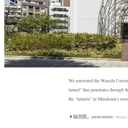
We renovated the Waseda Univer
tunnel” that penetrates through t
the “tunnels” in Murakami’s novel
▼轴测图，axonometric
©Kengo K