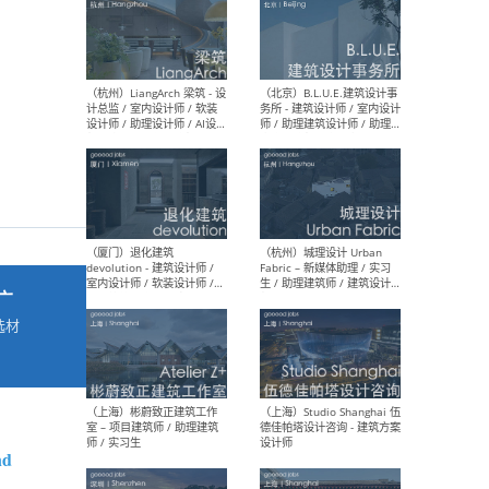
最新工作
按地区查看 ：
全部
|
北方
|
长江
|
华南
（杭州）LiangArch 梁筑 - 设
（北
计总监 / 室内设计师 / 软装
务所
设计师 / 助理设计师 / AI设计
师 
师 / 施工图深化设计师 / 品
室内
牌商务总助
广
选材
→
（厦门）退化建筑
（杭
devolution - 建筑设计师 /
Fab
室内设计师 / 软装设计师 /
生 
项目统筹 / 合伙人助理
师
nd