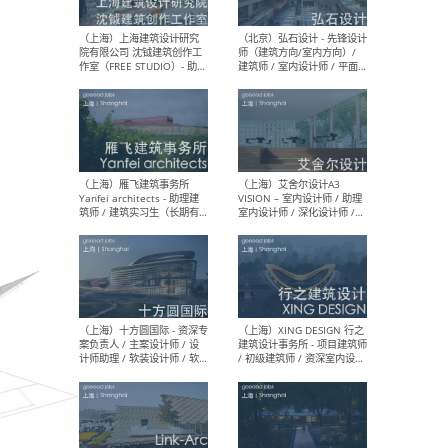
媒体运营设计师 / FF&E软装
/ 
设计师 / 深化设计师 / 实习
装设
生
（北京）SHUYAN design -
（上
项目负责人Project Manager
mea
/项目建筑师Project
/ 
Architect / 助理建筑师
师 
Assistant Architect / 创始
请）
人助理Founder's Assistant
/ 实习生Intern
（深圳）URBANUS 都市实践
（上
- 城市设计师 / 建筑师 / 景观
Atel
设计师 / 研究员
Arc
媒体
生（