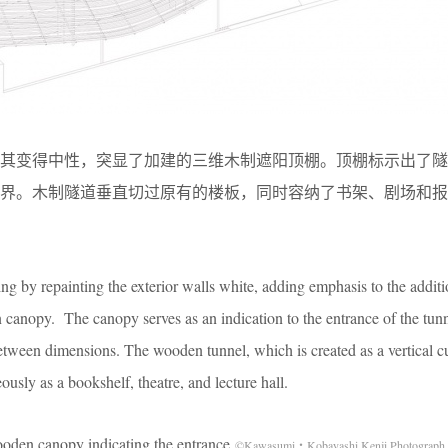
其变得中性，突显了加建的三维木制遮阳顶棚。顶棚标示出了隧
边界。木制隧道垂直切过原有的楼板，同时容纳了书架、剧场和报
ing by repainting the exterior walls white, adding emphasis to the additi
canopy. The canopy serves as an indication to the entrance of the tunn
etween dimensions. The wooden tunnel, which is created as a vertical c
eously as a bookshelf, theatre, and lecture hall.
py indicating the entrance
©Kawasumi・Kobayashi Kenji Photograph 