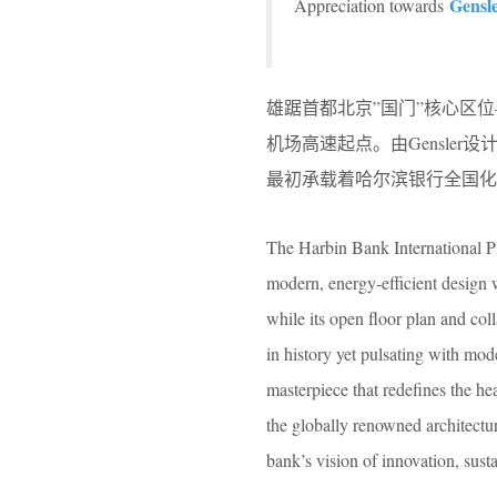
Gensl
Appreciation towards
雄踞首都北京”国门”核心区
机场高速起点。由Gensle
最初承载着哈尔滨银行全国
The Harbin Bank International Pla
modern, energy-efficient design w
while its open floor plan and col
in history yet pulsating with mod
masterpiece that redefines the he
the globally renowned architectur
bank’s vision of innovation, susta