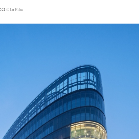
ct
© Lu Haha