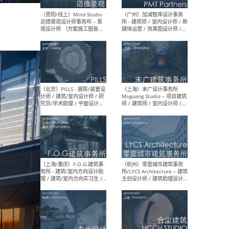
（上海）艾舍尔设计A3
（上
VISION – 室内设计师 / 助理
案负
室内设计师 / 深化设计师 /
计师
软装设计师
装设
（上海）XING DESIGN 行之
（上
建筑设计事务所 - 项目建筑师
- 
/ 初级建筑师 / 资深室内设计
复杂
师 / 建筑/室内实习生
学术
（上海）翰祥景观 Horizon
（无
& Atomesphere – 景观方案
方案
主创 / 景观方案设计师 / 方
方案
案深化设计师 / 植物设计师 /
师
软装设计师 / 助理设计师