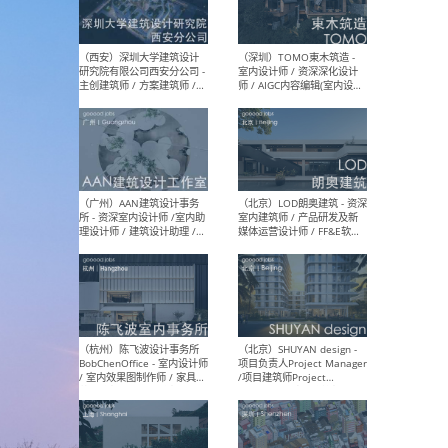
（上海）Nota 建筑设计工作
（南
室 - 建筑师 / 室内建筑师 / 助
规划
理建筑师 / 助理室内建筑师 /
案设
实习建筑师（长期开放申
设计
请）
（北京）扎哈·哈迪德建筑事
（大
务所 - 助理建筑师 / 建筑师
ArC
建筑
设计
（西安）深圳大学建筑设计
（深
研究院有限公司西安分公司 -
室内
主创建筑师 / 方案建筑师 /
师 
景观设计师 / 实习生 / 建筑
方向)
施工图设计师
计师