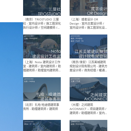
（上海）urbaneer都市工作
（杭
群 - 建筑策划师 / 城市设计师
设计
/ 建筑设计师 / 虚拟空间设计
（应
师 / 观念设计师
设计
图）
计师
（南京）TRIOSTUDIO 三厘
（上
社 - 室内设计师 / 施工图深化
Des
执行设计师 / 空间建模师 /
室内
实习生 / 新媒体专员
计师
体运