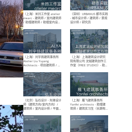
（广州）AAN建筑设计事务
（北
所 - 资深室内设计师 /室内助
室内
理设计师 / 建筑设计助理 /
媒体
新媒体专员/研究专员 / 实习
设计
生
生
（杭州）陈飞波设计事务所
（北京
BobChenOffice - 室内设计师
项目负
/ 室内效果图制作师 / 家具软
/项目
装设计师 / 平面设计师
Arc
Assi
人助理
/ 实
（上海）米凹工作室 atelier
（深
mearc - 建筑师 / 室内建筑师
- 城