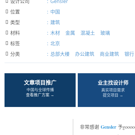
设计公司
:
Gensler

位置
:
中国

类型
:
建筑

材料
:
木材
金属
混凝土
玻璃

标签
:
北京

分类
:
总部大楼
办公建筑
商业建筑
银行

文章项目推广
业主找设计师
中国与全球传播
真实项目需求
查看推广方案 →
提交项目 →
Gensler
非常感谢
予goo