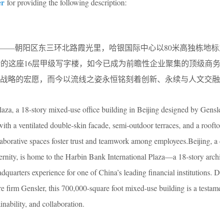
er
for providing the following description:
位——朝阳区东三环北路霞光里，哈银国际中心以80米高独栋地
r设计的这座16层甲级写字楼，如今已成为前瞻性企业聚集的顶级商
化战略的宏愿，而今以流线之姿永恒铭刻着创新、永续与人文交融
za, a 18-story mixed-use office building in Beijing designed by Gensler
ith a ventilated double-skin facade, semi-outdoor terraces, and a rooft
laborative spaces foster trust and teamwork among employees.Beijing, a 
ernity, is home to the Harbin Bank International Plaza—a 18-story archi
adquarters experience for one of China’s leading financial institutions. 
e firm Gensler, this 700,000-square foot mixed-use building is a testame
inability, and collaboration.