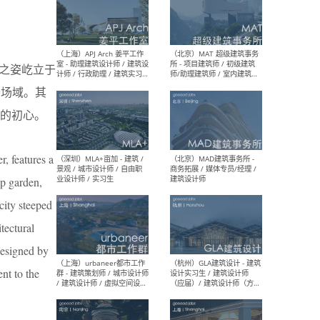
（上海）多么工作室 Atelier
（杭
d’More - 主创建筑师 / 项目
庆/
标之姿屹立于
建筑师 / 建筑师 / 建筑实习
筑 /
生 / 媒体助理&实习生
幕墙 
务场域。其
营 /
等
的初心。
, features a
（上海）APJ Arch 姜平工作
（北
室 - 助理建筑设计师 / 建筑设
所 
op garden,
计师 / 行政助理 / 建筑实习
师/
生
/ 
city steeped
tectural
Designed by
nt to the
（深圳）MLA+亩加 - 建筑 /
（北
景观 / 城市设计师 / 自由职
商务
业设计师 / 实习生
建筑