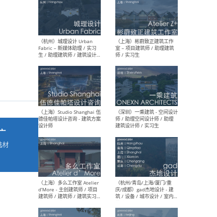
最新工作
按地区查看 ：
全部
|
北方
|
长江
|
华南
（杭州）城理设计 Urban
（上
Fabric – 新媒体助理 / 实习
室 
生 / 助理建筑师 / 建筑设计
师 /
师
广
选材
→
（上海）Studio Shanghai 伍
（深
德佳帕塔设计咨询 - 建筑方案
师 
设计师
建筑