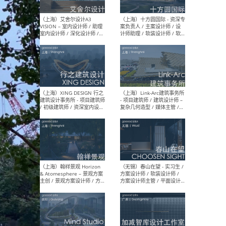
/ 助理建筑师 / 助理室内设计
设计
师 / 实习生（长期开放申
请）
（上海）刘宇扬建筑事务所
（上
Atelier Liu Yuyang
院有
Architects - 项目建筑师 / 新
作室（
媒体运营及学术助理 / 实习
建筑
生（长期有效）
生
（北京）弘石设计 - 先锋设计
（上
师（建筑方向/室内方向）/
Yanf
建筑师 / 室内设计师 / 平面
筑师
设计师（品牌部）/ 建筑设计
效）
实习生