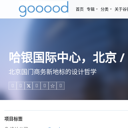
首页
专辑
分类
关于谷
哈银国际中心，北京 / G
北京国门商务新地标的设计哲学





项目标签