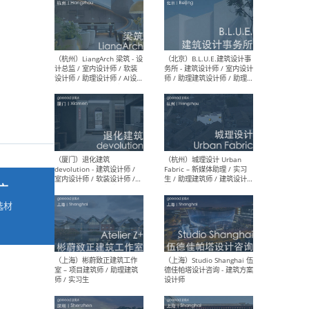
最新工作
按地区查看 ：
全部
|
北方
|
长江
|
华南
（杭州）LiangArch 梁筑 - 设
（北
计总监 / 室内设计师 / 软装
务所
设计师 / 助理设计师 / AI设计
师 
师 / 施工图深化设计师 / 品
室内
牌商务总助
广
选材
→
（厦门）退化建筑
（杭
devolution - 建筑设计师 /
Fab
室内设计师 / 软装设计师 /
生 
项目统筹 / 合伙人助理
师