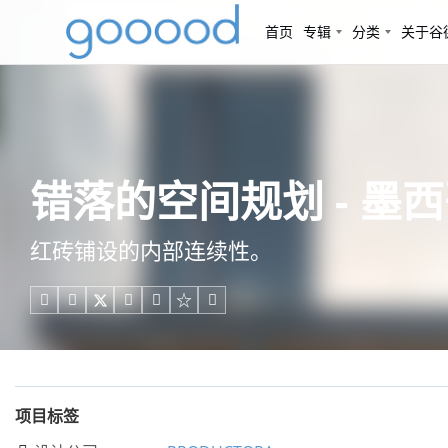
首页
专辑
分类
关于谷
错落的空间规划 - 墨西哥T
红砖铺设的内部连续性。





项目标签