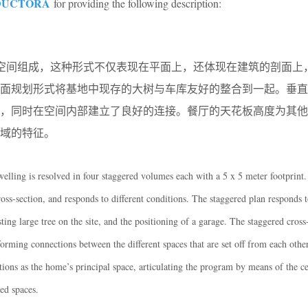
DUCTORA
for providing the following description:
列空间组成，这种形式不仅表现在平面上，还体现在建筑的剖面上
平面规划形式将基地中现存的大树与车库友好的整合到一起。垂直
地，同时在空间内部建立了良好的连接。餐厅的天花板高度为其他
域的特征。
elling is resolved in four staggered volumes each with a 5 x 5 meter footprint
oss-section, and responds to different conditions. The staggered plan responds t
sting large tree on the site, and the positioning of a garage. The staggered cross
 forming connections between the different spaces that are set off from each other
ons as the home’s principal space, articulating the program by means of the cen
red spaces.