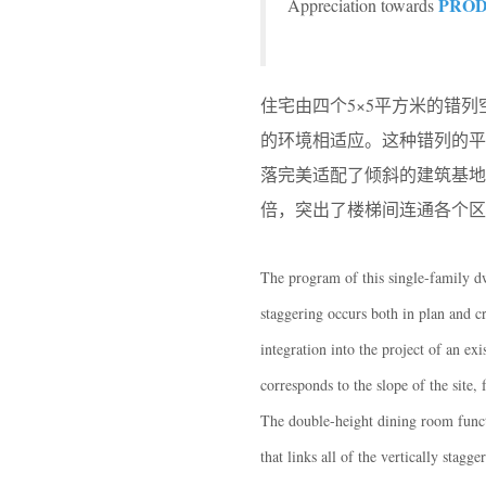
PRO
Appreciation towards
住宅由四个5×5平方米的错
的环境相适应。这种错列的
落完美适配了倾斜的建筑基
倍，突出了楼梯间连通各个区
The program of this single-family dw
staggering occurs both in plan and cr
integration into the project of an exi
corresponds to the slope of the site,
The double-height dining room functi
that links all of the vertically stagge