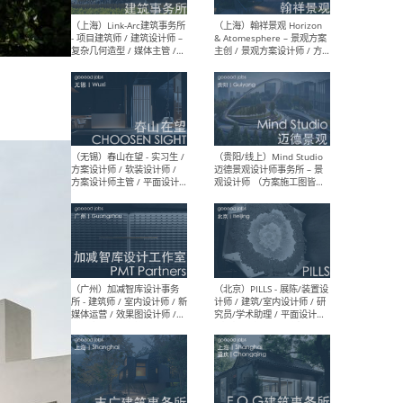
（上海）上海建筑设计研究
（北
院有限公司 沈钺建筑创作工
师（
作室（FREE STUDIO）- 助理
建筑
建筑师 / 驻场建筑师 / 实习
设计
生
实习
（上海）雁飞建筑事务所
（上
Yanfei architects - 助理建
VIS
筑师 / 建筑实习生（长期有
室内
效）
软装
（上海）十方圆国际 - 资深专
（上海
案负责人 / 主案设计师 / 设
建筑
计师助理 / 软装设计师 / 软
/ 
装设计师助理
师 