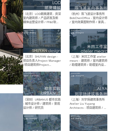
（大理）之间建筑
（西
ArCONNECT – 项目建筑师 /
研究
建筑师 / 助理建筑师 / 室内
主创
设计师 / 实习生
景观
施工
（深圳）TOMO東木筑造 -
（广
室内设计师 / 资深深化设计
所 
师 / AIGC内容编辑(室内设计
理设
方向) / 照明设计师 / 软装设
新媒
计师
生
（北京）LOD朗奥建筑 - 资深
（杭
室内建筑师 / 产品研发及新
Bob