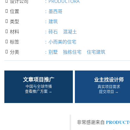
设计公司
:
PRODUCTORA

位置
:
墨西哥

类型
:
建筑

材料
:
砖石
混凝土

标签
:
小而美的住宅

分类
:
别墅
独栋住宅
住宅建筑

文章项目推广
业主找设计师
中国与全球传播
真实项目需求
查看推广方案 →
提交项目 →
PRODUCT
非常感谢来自