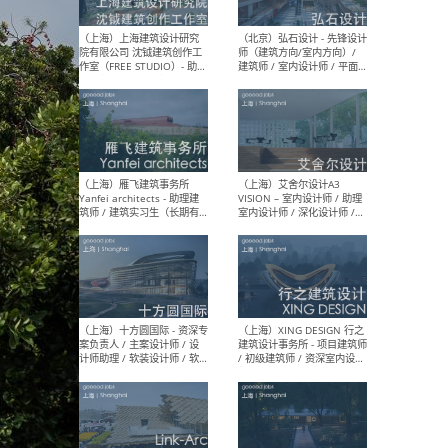
媒体运营设计师 / FF&E软装
/ 
设计师 / 深化设计师 / 实习
装设
生
（北京）SHUYAN design -
（上
项目负责人Project Manager
mea
/项目建筑师Project
/ 
Architect / 助理建筑师
师 
Assistant Architect / 创始
请）
人助理Founder's Assistant
/ 实习生Intern
（深圳）URBANUS 都市实践
（上
- 城市设计师 / 建筑师 / 景观
Atel
设计师 / 研究员
Arc
媒体
生（