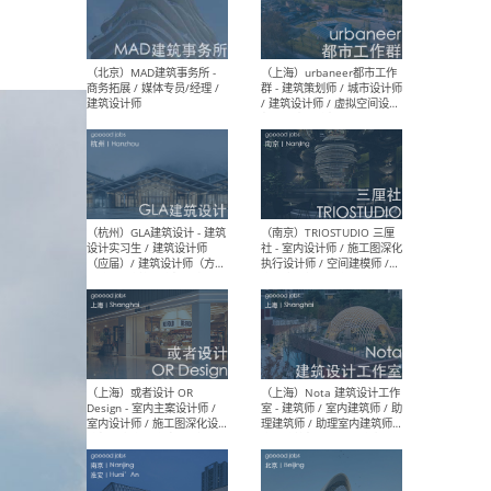
幕墙 / BIM / 成本 / 工程 / 运
生
营 / 品牌 / 观点views / 实习
等
（北京）MAT 超级建筑事务
（深圳
所 - 项目建筑师 / 初级建筑
景观
师/助理建筑师 / 室内建筑师
业设
/ 实习生
（北京）MAD建筑事务所 -
（上
商务拓展 / 媒体专员/经理 /
群 
建筑设计师
/ 
师 