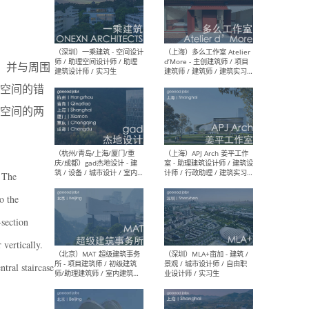
（上海）彬蔚致正建筑工作
（上海
室 – 项目建筑师 / 助理建筑
德佳
，并与周围
师 / 实习生
设计
空间的错
空间的两
（深圳）一乘建筑 - 空间设计
（上
师 / 助理空间设计师 / 助理
d’M
. The
建筑设计师 / 实习生
建筑
生 
o the
-section
 vertically.
tral staircase
（杭州/青岛/上海/厦门/重
（上海
庆/成都）gad杰地设计 - 建
室 
筑 / 设备 / 城市设计 / 室内 /
计师