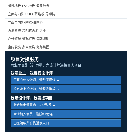
弹性地板-PVC地板-海象地板
立面与内饰-UHPC幕墙板-苏博特
立面与内饰-陶瓷-伯陶科
泳池系统-装配式泳池-诺亚
户外灯光-景观灯光-森朝照明
室内软装-办公家具-海邦集团
项目对接服务
为业主匹配设计力量，为设计师连接真实项目
我是业主，我要找设计师
已有心仪设计师，请帮我搭线 →
没有选定设计师，请帮我推荐 →
我是设计师，我要接项目
非会员申请直购 · 699元/条 →
申请加入会员 · 最低89元/条 →
已缴纳年费会员登录入口 →