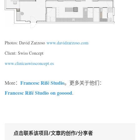
Photos: David Zarzoso
www.davidzarzoso.com
Client: Swiss Concept
www.clinicaswissconcept.es
Francesc Rifé Studio
More：
。更多关于他们：
Francesc Rifé Studio on gooood
.
点击联系该项目/文章的创作/分享者