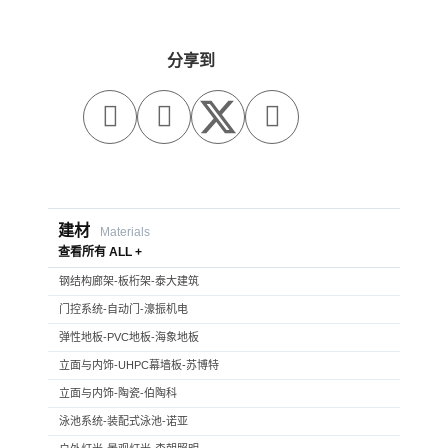
分享到



建材
Materials
查看所有 ALL +
钢结构廊架-板桁架-泰大建筑
门控系统-自动门-濠振机电
弹性地板-PVC地板-海象地板
立面与内饰-UHPC幕墙板-苏博特
立面与内饰-陶瓷-伯陶科
泳池系统-装配式泳池-诺亚