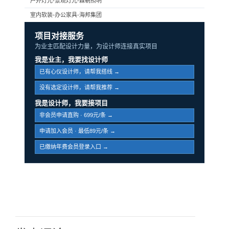
户外灯光-景观灯光-森朝照明
室内软装-办公家具-海邦集团
项目对接服务
为业主匹配设计力量，为设计师连接真实项目
我是业主，我要找设计师
已有心仪设计师，请帮我搭线 →
没有选定设计师，请帮我推荐 →
我是设计师，我要接项目
非会员申请直购 · 699元/条 →
申请加入会员 · 最低89元/条 →
已缴纳年费会员登录入口 →