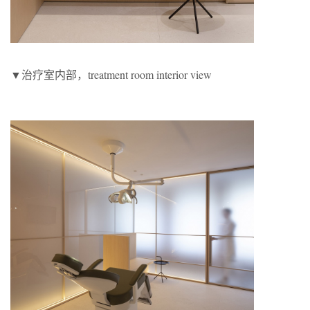
▼治疗室内部，treatment room interior view