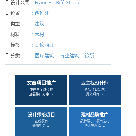
设计公司
:
Francesc Rifé Studio

位置
:
西班牙

类型
:
建筑

材料
:
木材

标签
:
瓦伦西亚

分类
:
医疗建筑
商业建筑
诊所

文章项目推广
业主找设计师
中国与全球传播
真实项目需求
查看推广方案 →
提交项目 →
设计师接项目
建材品牌推广
在线项目
品牌展示 · 项目选材
查看机会 →
进入材料库 →