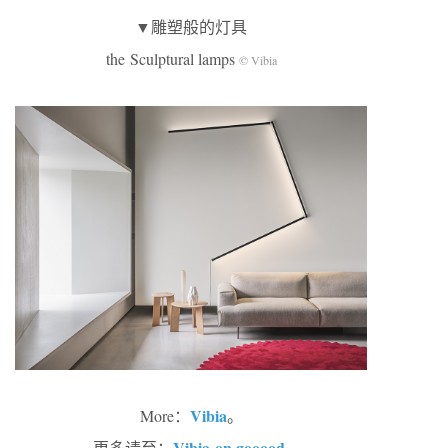
▼雕塑般的灯具
the Sculptural lamps
© Vibia
Vibia
More：
。
Vibia on gooood
更多请至：