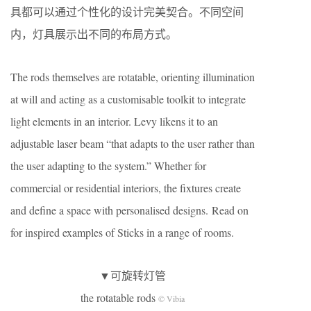
具都可以通过个性化的设计完美契合。不同空间
内，灯具展示出不同的布局方式。
The rods themselves are rotatable, orienting illumination
at will and acting as a customisable toolkit to integrate
light elements in an interior. Levy likens it to an
adjustable laser beam “that adapts to the user rather than
the user adapting to the system.” Whether for
commercial or residential interiors, the fixtures create
and define a space with personalised designs. Read on
for inspired examples of Sticks in a range of rooms.
▼可旋转灯管
the rotatable rods
© Vibia