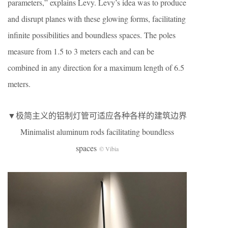
parameters,” explains Levy. Levy’s idea was to produce
and disrupt planes with these glowing forms, facilitating
infinite possibilities and boundless spaces. The poles
measure from 1.5 to 3 meters each and can be
combined in any direction for a maximum length of 6.5
meters.
▼极简主义的铝制灯管可适应各种各样的建筑边界
Minimalist aluminum rods facilitating boundless
spaces
© Vibia