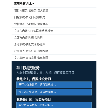
查看所有 ALL +
钢结构廊架-板桁架-泰大建筑
门控系统-自动门-濠振机电
弹性地板-PVC地板-海象地板
立面与内饰-UHPC幕墙板-苏博特
立面与内饰-陶瓷-伯陶科
泳池系统-装配式泳池-诺亚
户外灯光-景观灯光-森朝照明
室内软装-办公家具-海邦集团
项目对接服务
为业主匹配设计力量，为设计师连接真实项目
我是业主，我要找设计师
已有心仪设计师，请帮我搭线 →
没有选定设计师，请帮我推荐 →
我是设计师，我要接项目
非会员申请直购 · 699元/条 →