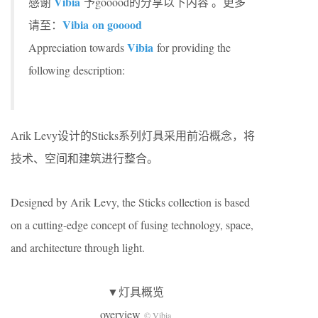
Vibia
感谢
予gooood的分享以下内容 。更多
Vibia on gooood
请至：
Vibia
Appreciation towards
for providing the
following description:
Arik Levy设计的Sticks系列灯具采用前沿概念，将
技术、空间和建筑进行整合。
Designed by Arik Levy, the Sticks collection is based
on a cutting-edge concept of fusing technology, space,
and architecture through light.
▼灯具概览
overview
© Vibia