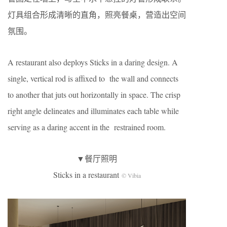
灯具组合形成清晰的直角，照亮餐桌，营造出空间
氛围。
A restaurant also deploys Sticks in a daring design. A
single, vertical rod is affixed to the wall and connects
to another that juts out horizontally in space. The crisp
right angle delineates and illuminates each table while
serving as a daring accent in the restrained room.
▼餐厅照明
Sticks in a restaurant
© Vibia