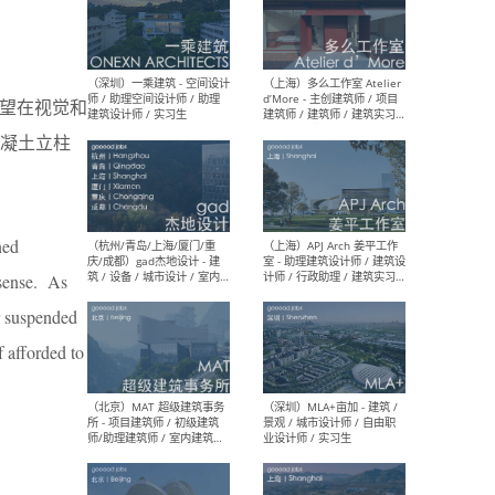
（上海）彬蔚致正建筑工作
（上海
室 – 项目建筑师 / 助理建筑
德佳
希望在视觉和
师 / 实习生
设计
凝土立柱
ned
（深圳）一乘建筑 - 空间设计
（上
师 / 助理空间设计师 / 助理
d’M
 sense. As
建筑设计师 / 实习生
建筑
生 
or suspended
f afforded to
（杭州/青岛/上海/厦门/重
（上海
庆/成都）gad杰地设计 - 建
室 
筑 / 设备 / 城市设计 / 室内 /
计师