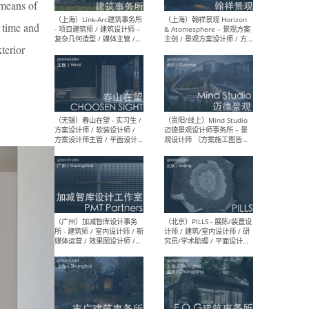
 means of
（上海）上海建筑设计研究
（北
f time and
院有限公司 沈钺建筑创作工
师（
作室（FREE STUDIO）- 助理
建筑
terior
建筑师 / 驻场建筑师 / 实习
设计
生
实习
（上海）雁飞建筑事务所
（上
Yanfei architects - 助理建
VIS
筑师 / 建筑实习生（长期有
室内
效）
软装
（上海）十方圆国际 - 资深专
（上海
案负责人 / 主案设计师 / 设
建筑
计师助理 / 软装设计师 / 软
/ 
装设计师助理
师 