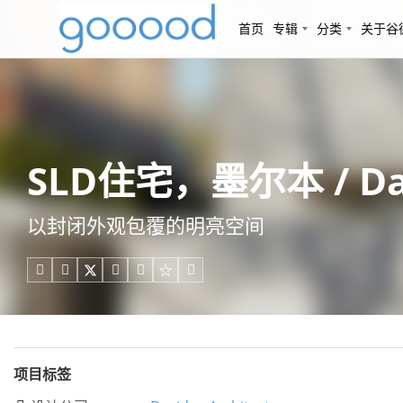
首页
专辑
分类
关于谷
SLD住宅，墨尔本 / Davi
以封闭外观包覆的明亮空间





项目标签