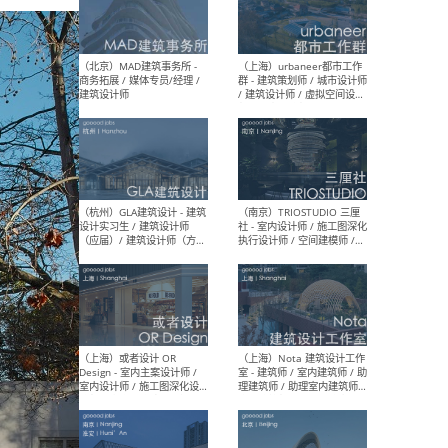
幕墙 / BIM / 成本 / 工程 / 运
生
营 / 品牌 / 观点views / 实习
等
（北京）MAT 超级建筑事务
（深圳
所 - 项目建筑师 / 初级建筑
景观
师/助理建筑师 / 室内建筑师
业设
/ 实习生
（北京）MAD建筑事务所 -
（上
商务拓展 / 媒体专员/经理 /
群 
建筑设计师
/ 
师 