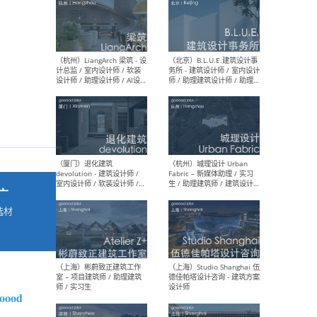
最新工作
按地区查看 ：
全部
|
北方
|
长江
|
华南
（杭州）LiangArch 梁筑 - 设
（北
计总监 / 室内设计师 / 软装
务所
设计师 / 助理设计师 / AI设计
师 
师 / 施工图深化设计师 / 品
室内
牌商务总助
广
选材
→
（厦门）退化建筑
（杭
devolution - 建筑设计师 /
Fab
室内设计师 / 软装设计师 /
生 
项目统筹 / 合伙人助理
师
ooood