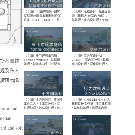
媒体运营设计师 / FF&E软装
/ 
设计师 / 深化设计师 / 实习
装设
生
（北京）SHUYAN design -
（上
项目负责人Project Manager
mea
/项目建筑师Project
/ 
Architect / 助理建筑师
师 
斯石膏饰
Assistant Architect / 创始
请）
人助理Founder's Assistant
观及私人
/ 实习生Intern
旋转/滑动
（深圳）URBANUS 都市实践
（上
- 城市设计师 / 建筑师 / 景观
Atel
设计师 / 研究员
Arc
terior and
媒体
生（
enetian
hard and soft