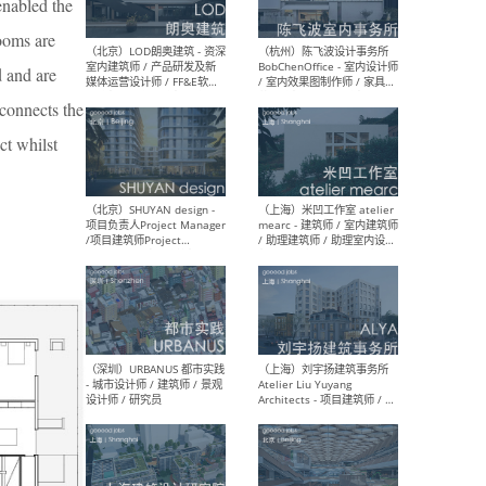
enabled the
rooms are
d and are
（大理）之间建筑
（西
ArCONNECT – 项目建筑师 /
研究
 connects the
建筑师 / 助理建筑师 / 室内
主创
设计师 / 实习生
景观
ct whilst
施工
（深圳）TOMO東木筑造 -
（广
室内设计师 / 资深深化设计
所 
师 / AIGC内容编辑(室内设计
理设
方向) / 照明设计师 / 软装设
新媒
计师
生
（北京）LOD朗奥建筑 - 资深
（杭
室内建筑师 / 产品研发及新
Bob