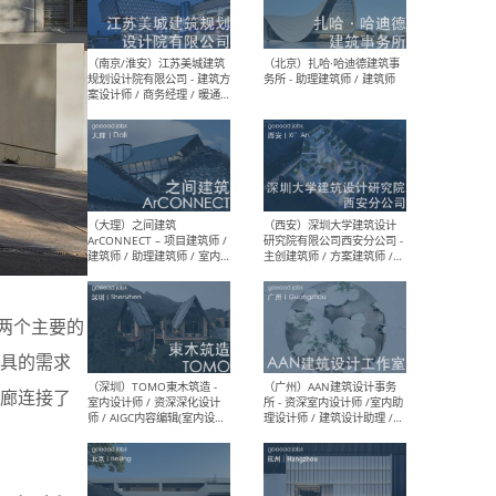
（杭州）GLA建筑设计 - 建筑
（南京
设计实习生 / 建筑设计师
社 
（应届）/ 建筑设计师（方案
执行
设计）/ 建筑设计师（施工
实习
图）/ 结构设计师 / 给排水设
计师
（上海）或者设计 OR
（上
Design - 室内主案设计师 /
室 -
室内设计师 / 施工图深化设
理建
计师 / 室内设计助理 / 新媒
实习
体运营
请）
两个主要的
具的需求
廊连接了
（南京/淮安）江苏美城建筑
（北
规划设计院有限公司 - 建筑方
务所
案设计师 / 商务经理 / 暖通
设计师 / 造价工程师