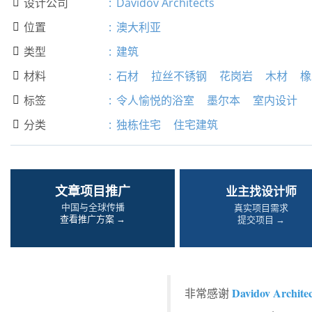
设计公司
:
Davidov Architects

位置
:
澳大利亚

类型
:
建筑

材料
:
石材
拉丝不锈钢
花岗岩
木材
橡

标签
:
令人愉悦的浴室
墨尔本
室内设计

分类
:
独栋住宅
住宅建筑

文章项目推广
业主找设计师
中国与全球传播
真实项目需求
查看推广方案 →
提交项目 →
Davidov Architec
非常感谢