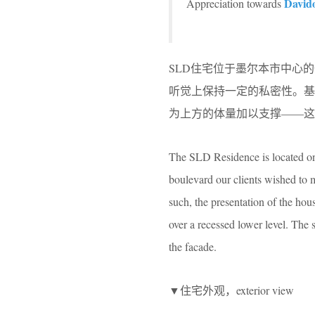
Davido
Appreciation towards
SLD住宅位于墨尔本市中心
听觉上保持一定的私密性。
为上方的体量加以支撑——这
The SLD Residence is located on 
boulevard our clients wished to m
such, the presentation of the hou
over a recessed lower level. The 
the facade.
▼住宅外观，exterior view