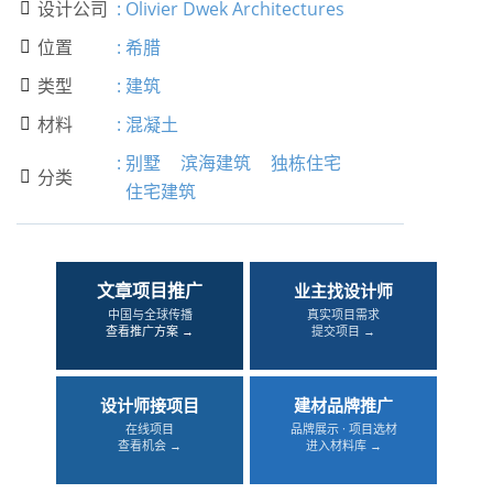
设计公司
:
Olivier Dwek Architectures

位置
:
希腊

类型
:
建筑

材料
:
混凝土

:
别墅
滨海建筑
独栋住宅
分类

住宅建筑
文章项目推广
业主找设计师
中国与全球传播
真实项目需求
查看推广方案 →
提交项目 →
设计师接项目
建材品牌推广
在线项目
品牌展示 · 项目选材
查看机会 →
进入材料库 →