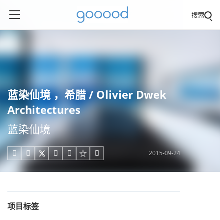
搜索
蓝染仙境 ，希腊 / Olivier Dwek
Architectures
蓝染仙境
2015-09-24





项目标签