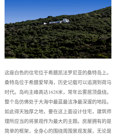
这座白色的住宅位于希腊凯法罗尼亚的桑特岛上。
桑特岛位于希腊爱琴海，历史记载可以追溯到荷马
时代。岛屿主峰高达1628米，常年云雾居顶盘绕。
整个岛仿佛处于大海中最蓝最洁净最深邃的地段。
如此得天独厚之地，要在这上面设计住宅，建筑师
理所应当的将景观作为最大的主题。房屋拥有的是
简单的框架，全身心的围绕周围景观发展，无论是