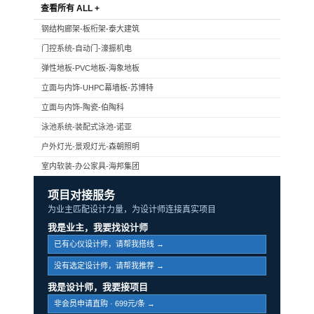
查看所有 ALL +
钢结构廊架-板桁架-泰大建筑
门控系统-自动门-濠振机电
弹性地板-PVC地板-海象地板
立面与内饰-UHPC幕墙板-苏博特
立面与内饰-陶瓷-伯陶科
泳池系统-装配式泳池-诺亚
户外灯光-景观灯光-森朝照明
室内软装-办公家具-海邦集团
项目对接服务
为业主匹配设计力量，为设计师连接真实项目
我是业主，我要找设计师
已有心仪设计师，请帮我搭线 →
没有选定设计师，请帮我推荐 →
我是设计师，我要接项目
非会员申请直购 · 699元/条 →