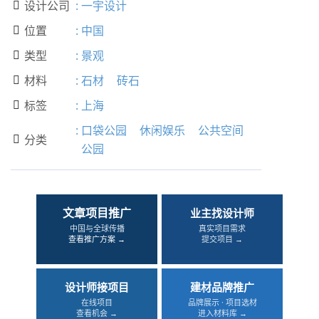
设计公司
:
一宇设计

位置
:
中国

类型
:
景观

材料
:
石材
砖石

标签
:
上海

:
口袋公园
休闲娱乐
公共空间
分类

公园
文章项目推广
业主找设计师
中国与全球传播
真实项目需求
查看推广方案 →
提交项目 →
设计师接项目
建材品牌推广
在线项目
品牌展示 · 项目选材
查看机会 →
进入材料库 →