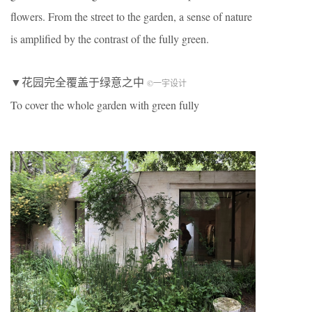
flowers. From the street to the garden, a sense of nature
is amplified by the contrast of the fully green.
▼花园完全覆盖于绿意之中
©一宇设计
To cover the whole garden with green fully