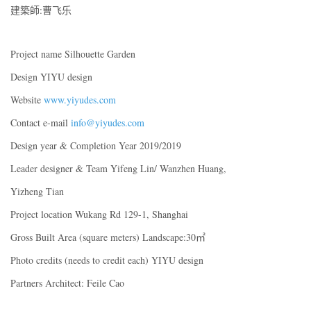
建築師:曹飞乐
Project name Silhouette Garden
Design YIYU design
Website
www.yiyudes.com
Contact e-mail
info@yiyudes.com
Design year & Completion Year 2019/2019
Leader designer & Team Yifeng Lin/ Wanzhen Huang,
Yizheng Tian
Project location Wukang Rd 129-1, Shanghai
Gross Built Area (square meters) Landscape:30㎡
Photo credits (needs to credit each) YIYU design
Partners Architect: Feile Cao