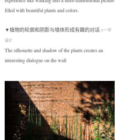
experience like walking into a three-dimensional picture
filled with beautiful plants and colors.
▼植物的轮廓和阴影与墙体形成有趣的对话
©一宇
设计
The silhouette and shadow of the plants creates an
interesting dialogue on the wall