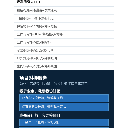
查看所有 ALL +
钢结构廊架-板桁架-泰大建筑
门控系统-自动门-濠振机电
弹性地板-PVC地板-海象地板
立面与内饰-UHPC幕墙板-苏博特
立面与内饰-陶瓷-伯陶科
泳池系统-装配式泳池-诺亚
户外灯光-景观灯光-森朝照明
室内软装-办公家具-海邦集团
项目对接服务
为业主匹配设计力量，为设计师连接真实项目
我是业主，我要找设计师
已有心仪设计师，请帮我搭线 →
没有选定设计师，请帮我推荐 →
我是设计师，我要接项目
非会员申请直购 · 699元/条 →