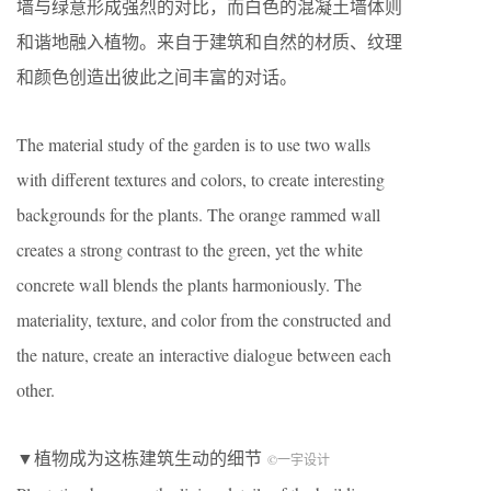
墙与绿意形成强烈的对比，而白色的混凝土墙体则
和谐地融入植物。来自于建筑和自然的材质、纹理
和颜色创造出彼此之间丰富的对话。
The material study of the garden is to use two walls
with different textures and colors, to create interesting
backgrounds for the plants. The orange rammed wall
creates a strong contrast to the green, yet the white
concrete wall blends the plants harmoniously. The
materiality, texture, and color from the constructed and
the nature, create an interactive dialogue between each
other.
▼植物成为这栋建筑生动的细节
©一宇设计