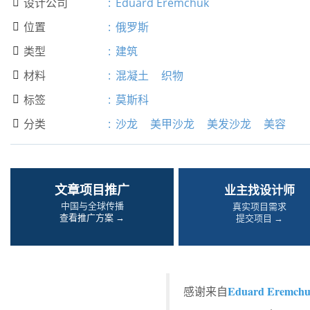
设计公司
:
Eduard Eremchuk

位置
:
俄罗斯

类型
:
建筑

材料
:
混凝土
织物

标签
:
莫斯科

分类
:
沙龙
美甲沙龙
美发沙龙
美容

文章项目推广
业主找设计师
中国与全球传播
真实项目需求
查看推广方案 →
提交项目 →
Eduard Eremch
感谢来自