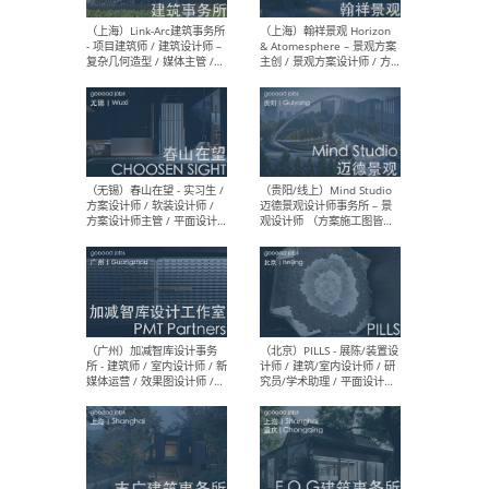
（上海）上海建筑设计研究
（北
院有限公司 沈钺建筑创作工
师（
作室（FREE STUDIO）- 助理
建筑
建筑师 / 驻场建筑师 / 实习
设计
生
实习
（上海）雁飞建筑事务所
（上
Yanfei architects - 助理建
VIS
筑师 / 建筑实习生（长期有
室内
效）
软装
（上海）十方圆国际 - 资深专
（上海
案负责人 / 主案设计师 / 设
建筑
计师助理 / 软装设计师 / 软
/ 
装设计师助理
师 