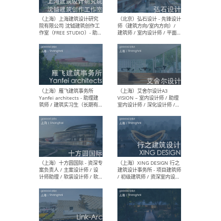
媒体运营设计师 / FF&E软装
/ 
设计师 / 深化设计师 / 实习
装设
生
（北京）SHUYAN design -
（上
项目负责人Project Manager
mea
/项目建筑师Project
/ 
Architect / 助理建筑师
师 
Assistant Architect / 创始
请）
人助理Founder's Assistant
/ 实习生Intern
（深圳）URBANUS 都市实践
（上
- 城市设计师 / 建筑师 / 景观
Atel
设计师 / 研究员
Arc
媒体
生（