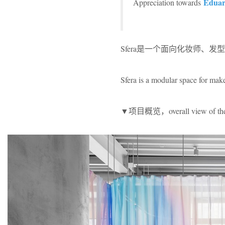
Eduar
Appreciation towards
Sfera是一个面向化妆师、
Sfera is a modular space for make-
▼项目概览，overall view of the 