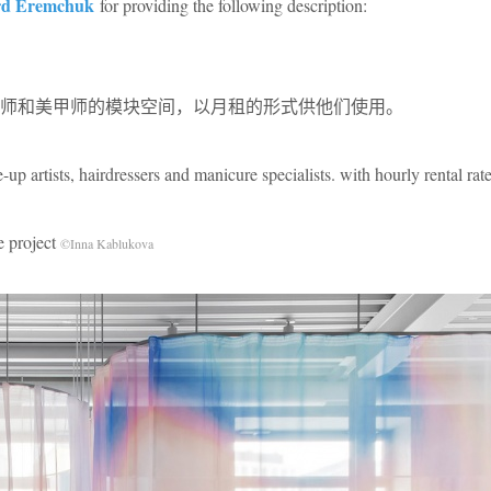
d Eremchuk
for providing the following description:
发型师和美甲师的模块空间，以月租的形式供他们使用。
up artists, hairdressers and manicure specialists. with hourly rental rate
project
©Inna Kablukova