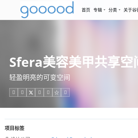
首页
专辑
分类
关于谷
Sfera美容美甲共享空间，
轻盈明亮的可变空间





项目标签