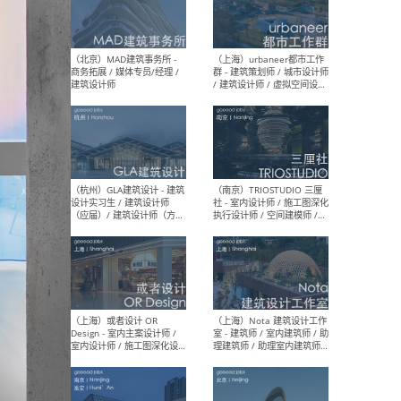
幕墙 / BIM / 成本 / 工程 / 运
生
营 / 品牌 / 观点views / 实习
等
（北京）MAT 超级建筑事务
（深圳
所 - 项目建筑师 / 初级建筑
景观
师/助理建筑师 / 室内建筑师
业设
/ 实习生
（北京）MAD建筑事务所 -
（上
商务拓展 / 媒体专员/经理 /
群 
建筑设计师
/ 
师 