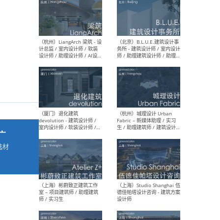
最新工作
按地区查看 ：
全部
|
北方
|
长江
|
华南
（杭州）LiangArch 梁筑 - 设
（北
计总监 / 室内设计师 / 软装
务所
设计师 / 助理设计师 / AI设计
师 
师 / 施工图深化设计师 / 品
室内
牌商务总助
广
选材
→
（厦门）退化建筑
（杭
devolution - 建筑设计师 /
Fab
室内设计师 / 软装设计师 /
生 
项目统筹 / 合伙人助理
师