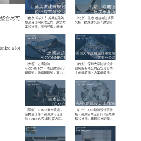
（杭州）GLA建筑设计 - 建筑
（南京
设计实习生 / 建筑设计师
社 
（应届）/ 建筑设计师（方案
执行
整合尽可
设计）/ 建筑设计师（施工
实习
图）/ 结构设计师 / 给排水设
计师
anize a lot
（上海）或者设计 OR
（上
Design - 室内主案设计师 /
室 -
室内设计师 / 施工图深化设
理建
计师 / 室内设计助理 / 新媒
实习
体运营
请）
（南京/淮安）江苏美城建筑
（北
规划设计院有限公司 - 建筑方
务所
案设计师 / 商务经理 / 暖通
设计师 / 造价工程师