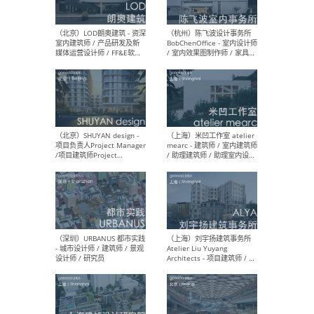
（大理）之间建筑
（西
ArCONNECT – 项目建筑师 /
研究
建筑师 / 助理建筑师 / 室内
主创
设计师 / 实习生
景观
施工
（深圳）TOMO東木筑造 -
（广
室内设计师 / 资深深化设计
所 
师 / AIGC内容编辑(室内设计
理设
方向) / 照明设计师 / 软装设
新媒
计师
生
（北京）LOD朗奥建筑 - 资深
（杭
室内建筑师 / 产品研发及新
Bob