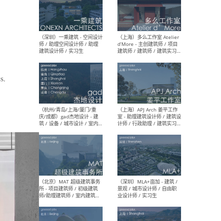
（上海）彬蔚致正建筑工作
（上海
室 – 项目建筑师 / 助理建筑
德佳
师 / 实习生
设计
s.
（深圳）一乘建筑 - 空间设计
（上
师 / 助理空间设计师 / 助理
d’M
建筑设计师 / 实习生
建筑
生 
（杭州/青岛/上海/厦门/重
（上海
庆/成都）gad杰地设计 - 建
室 
筑 / 设备 / 城市设计 / 室内 /
计师