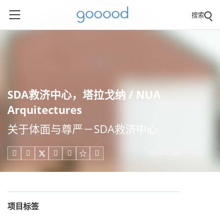
搜索
SDA救济中心，塔拉戈纳 / NUA
Arquitectures
关于体面与尊严－SDA救济中心
2016-07-26





项目标签