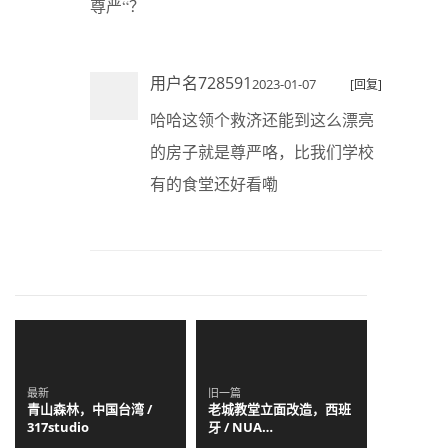
尊严“？
用户名728591
2023-01-07
[回复]
哈哈这领个救济还能到这么漂亮
的房子就是尊严咯，比我们学校
有的食堂还好看嘞
最新
旧一篇
青山森林，中国台湾 /
老城教堂立面改造，西班
317studio
牙 / NUA
Arquitectures