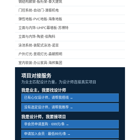
钢结构廊架-板桁架-泰大建筑
门控系统-自动门-濠振机电
弹性地板-PVC地板-海象地板
立面与内饰-UHPC幕墙板-苏博特
立面与内饰-陶瓷-伯陶科
泳池系统-装配式泳池-诺亚
户外灯光-景观灯光-森朝照明
室内软装-办公家具-海邦集团
项目对接服务
为业主匹配设计力量，为设计师连接真实项目
我是业主，我要找设计师
已有心仪设计师，请帮我搭线 →
没有选定设计师，请帮我推荐 →
我是设计师，我要接项目
非会员申请直购 · 699元/条 →
申请加入会员 · 最低89元/条 →