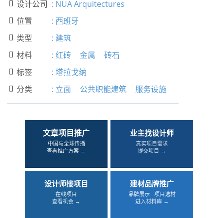
设计公司
:
NUA Arquitectures

位置
:
西班牙

类型
:
建筑

材料
:
红砖
金属
砖石

标签
:
塔拉戈纳

分类
:
立面
公共职能建筑
服务设施

文章项目推广
业主找设计师
中国与全球传播
真实项目需求
查看推广方案 →
提交项目 →
设计师接项目
建材品牌推广
在线项目
品牌展示 · 项目选材
查看机会 →
进入材料库 →