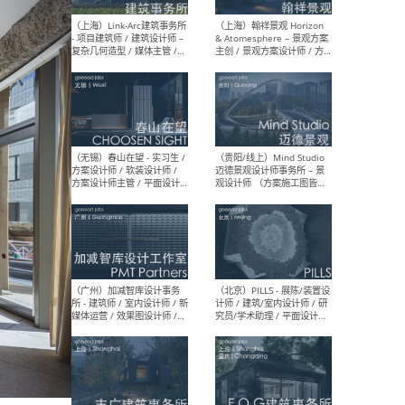
（上海）上海建筑设计研究
（北
院有限公司 沈钺建筑创作工
师（
作室（FREE STUDIO）- 助理
建筑
建筑师 / 驻场建筑师 / 实习
设计
生
实习
（上海）雁飞建筑事务所
（上
Yanfei architects - 助理建
VIS
筑师 / 建筑实习生（长期有
室内
效）
软装
（上海）十方圆国际 - 资深专
（上海
案负责人 / 主案设计师 / 设
建筑
计师助理 / 软装设计师 / 软
/ 
装设计师助理
师 