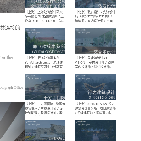
媒体运营设计师 / FF&E软装
/ 
设计师 / 深化设计师 / 实习
装设
生
共连接的
（北京）SHUYAN design -
（上
项目负责人Project Manager
mea
/项目建筑师Project
/ 
ter the
Architect / 助理建筑师
师 
Assistant Architect / 创始
请）
人助理Founder's Assistant
/ 实习生Intern
tograph Office
（深圳）URBANUS 都市实践
（上
- 城市设计师 / 建筑师 / 景观
Atel
设计师 / 研究员
Arc
媒体
生（