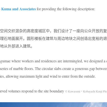
 Kuma and Associates
for providing the following description:
空间交织混杂的高密度城区中，我们设计了一座向公众开放的复
大理石地面展开。圆形楼板在建筑与周边地块之间创造出宽裕的退
地从外部进入建筑。
Jingumae where workers and residences are intermingled, we designed a
 series of marble floors. The circular slabs create a generous gap betwee
ties, allowing maximum light and wind to enter from the outside.
mes respond to the site boundary
© Kawasumi・Kobayashi Kenji Phot