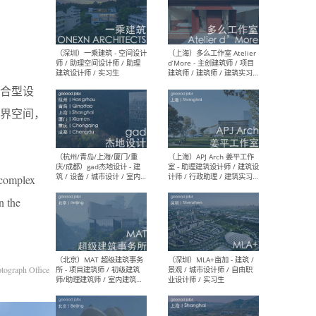
（上海）彬蔚致正建筑工作
（上海
室 – 项目建筑师 / 助理建筑
德佳
师 / 实习生
设计
合型设
界空间，
（深圳）一乘建筑 - 空间设计
（上
师 / 助理空间设计师 / 助理
d’M
 complex
建筑设计师 / 实习生
建筑
生 
n the
ograph Office
（杭州/青岛/上海/厦门/重
（上海
庆/成都）gad杰地设计 - 建
室 
筑 / 设备 / 城市设计 / 室内 /
计师