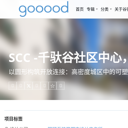
首页
专辑
分类
关于谷
SCC -千驮谷社区中
以圆形构筑开放连接：高密度城区中的可塑





项目标签