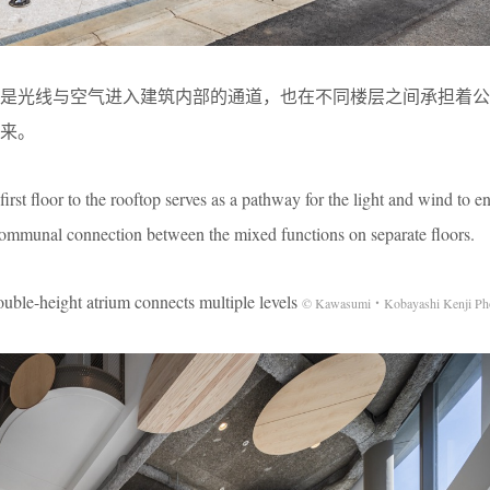
既是光线与空气进入建筑内部的通道，也在不同楼层之间承担着公
来。
rst floor to the rooftop serves as a pathway for the light and wind to en
 communal connection between the mixed functions on separate floors.
t atrium connects multiple levels
© Kawasumi・Kobayashi Kenji Pho