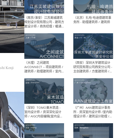
（杭州）GLA建筑设计 - 建筑
（南京
设计实习生 / 建筑设计师
社 
（应届）/ 建筑设计师（方案
执行
设计）/ 建筑设计师（施工
实习
图）/ 结构设计师 / 给排水设
计师
（上海）或者设计 OR
（上
Design - 室内主案设计师 /
室 -
hi Kenji
室内设计师 / 施工图深化设
理建
计师 / 室内设计助理 / 新媒
实习
体运营
请）
（南京/淮安）江苏美城建筑
（北
规划设计院有限公司 - 建筑方
务所
案设计师 / 商务经理 / 暖通
设计师 / 造价工程师