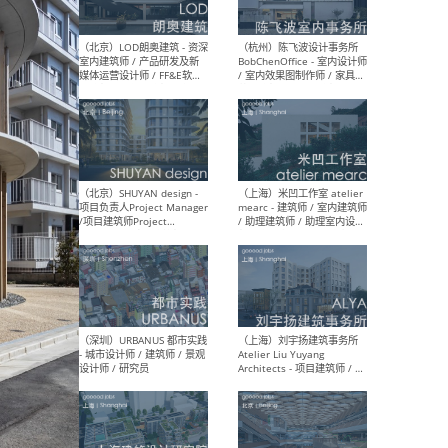
（大理）之间建筑
（西
ArCONNECT – 项目建筑师 /
研究
建筑师 / 助理建筑师 / 室内
主创
设计师 / 实习生
景观
施工
（深圳）TOMO東木筑造 -
（广
室内设计师 / 资深深化设计
所 
师 / AIGC内容编辑(室内设计
理设
方向) / 照明设计师 / 软装设
新媒
计师
生
（北京）LOD朗奥建筑 - 资深
（杭
室内建筑师 / 产品研发及新
Bob