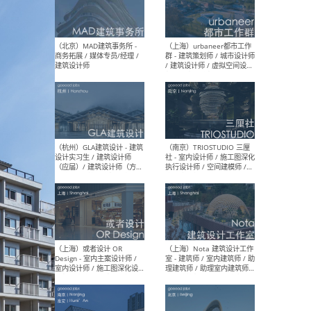
幕墙 / BIM / 成本 / 工程 / 运
生
营 / 品牌 / 观点views / 实习
等
（北京）MAT 超级建筑事务
（深圳
所 - 项目建筑师 / 初级建筑
景观
师/助理建筑师 / 室内建筑师
业设
/ 实习生
（北京）MAD建筑事务所 -
（上
商务拓展 / 媒体专员/经理 /
群 
建筑设计师
/ 
师 