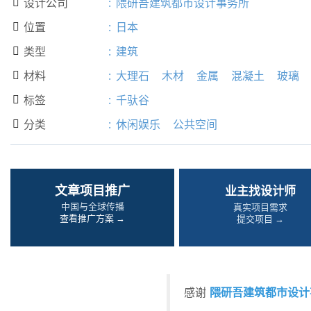
设计公司
:
隈研吾建筑都市设计事务所

位置
:
日本

类型
:
建筑

材料
:
大理石
木材
金属
混凝土
玻璃

标签
:
千驮谷

分类
:
休闲娱乐
公共空间

文章项目推广
业主找设计师
中国与全球传播
真实项目需求
查看推广方案 →
提交项目 →
隈研吾建筑都市设计
感谢