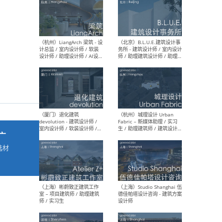
最新工作
按地区查看 ：
全部
|
北方
|
长江
|
华南
（杭州）LiangArch 梁筑 - 设
（北
计总监 / 室内设计师 / 软装
务所
设计师 / 助理设计师 / AI设计
师 
师 / 施工图深化设计师 / 品
室内
牌商务总助
广
选材
→
（厦门）退化建筑
（杭
devolution - 建筑设计师 /
Fab
室内设计师 / 软装设计师 /
生 
项目统筹 / 合伙人助理
师