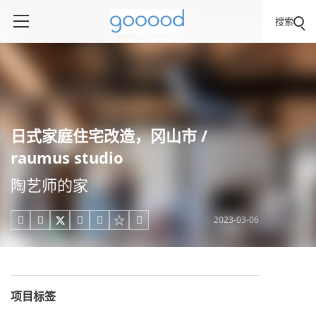
搜索
日式家庭住宅改造，冈山市 /
raumus studio
陶艺师的家
2023-03-06





项目标签