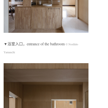
▼浴室入口，entrance of the bathroom
© Norihito
Yamauchi