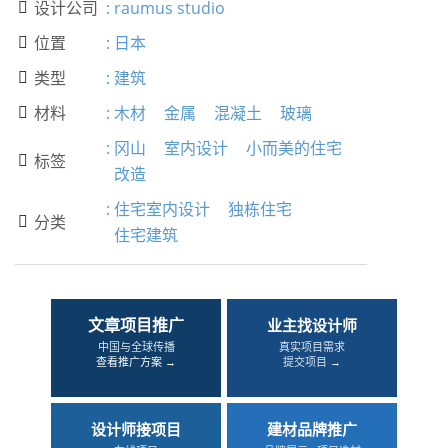
设计公司
:
raumus studio

位置
:
日本

类型
:
建筑

材料
:
木材
金属
混凝土
玻璃

:
冈山
室内设计
小而美的住宅
标签

改造
:
住宅室内设计
独栋住宅
分类

住宅建筑
文章项目推广
业主找设计师
中国与全球传播
真实项目需求
查看推广方案 →
提交项目 →
设计师接项目
建材品牌推广