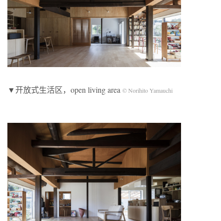
▼开放式生活区，open living area
© Norihito Yamauchi