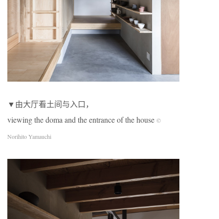
▼由大厅看土间与入口，
viewing the doma and the entrance of the house
©
Norihito Yamauchi