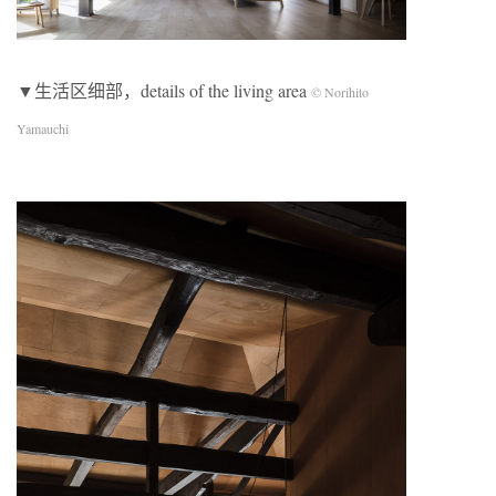
▼生活区细部，details of the living area
© Norihito
Yamauchi