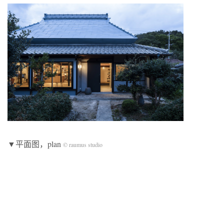
▼平面图，plan
© raumus studio