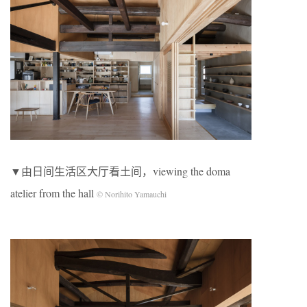
▼由日间生活区大厅看土间，viewing the doma
atelier from the hall
© Norihito Yamauchi