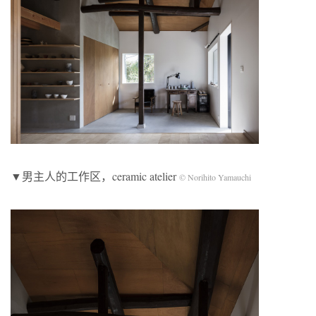
▼男主人的工作区，ceramic atelier
© Norihito Yamauchi