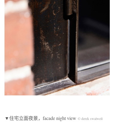
▼住宅立面夜景，facade night view
© derek swalwell