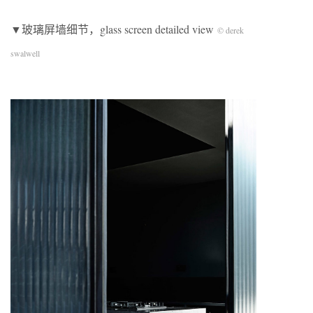
▼玻璃屏墙细节，glass screen detailed view
© derek
swalwell