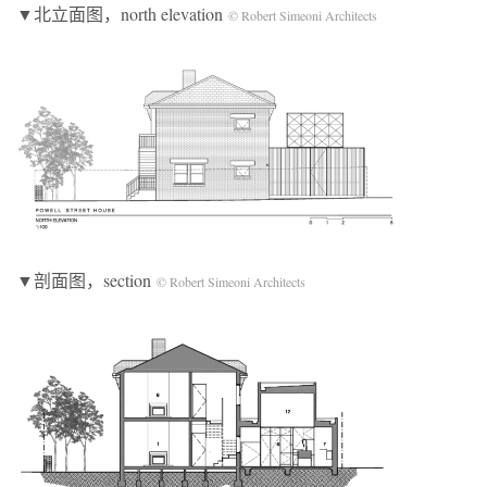
▼北立面图，north elevation
© Robert Simeoni Architects
▼剖面图，section
© Robert Simeoni Architects