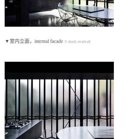
▼室内立面，internal facade
© derek swalwell