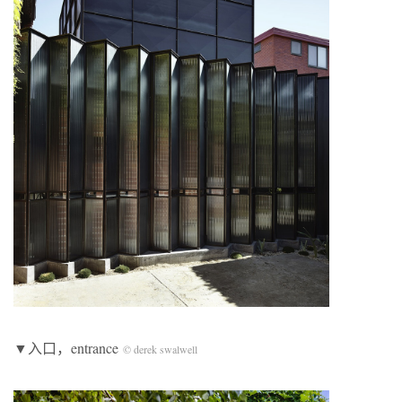
▼入口，entrance
© derek swalwell