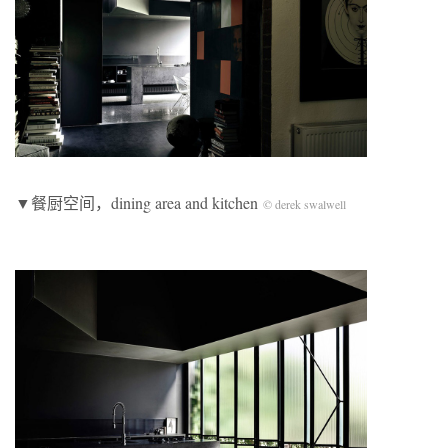
▼餐厨空间，dining area and kitchen
© derek swalwell