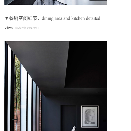
▼餐厨空间细节，dining area and kitchen detailed
view
© derek swalwell