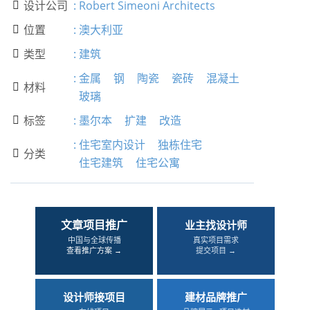
设计公司
:
Robert Simeoni Architects

位置
:
澳大利亚

类型
:
建筑

:
金属
钢
陶瓷
瓷砖
混凝土
材料

玻璃
标签
:
墨尔本
扩建
改造

:
住宅室内设计
独栋住宅
分类

住宅建筑
住宅公寓
文章项目推广
业主找设计师
中国与全球传播
真实项目需求
查看推广方案 →
提交项目 →
设计师接项目
建材品牌推广