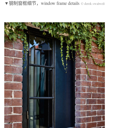
▼钢制窗框细节，window frame details
© derek swalwell