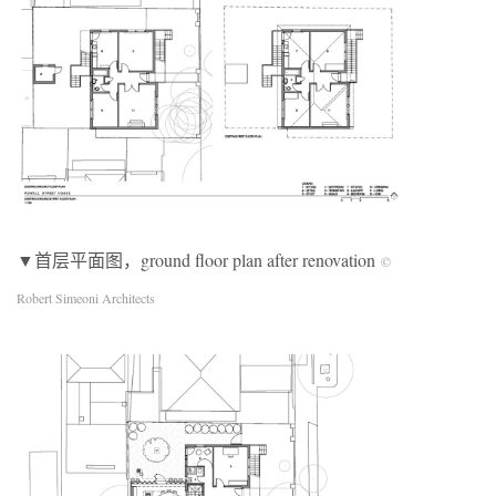
▼首层平面图，ground floor plan after renovation
©
Robert Simeoni Architects