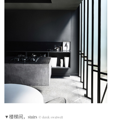
▼楼梯间，stairs
© derek swalwell