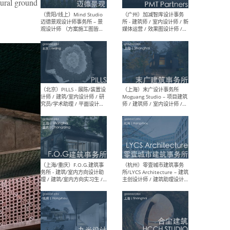
l ground
（上海）艾舍尔设计A3
（上
VISION – 室内设计师 / 助理
案负
室内设计师 / 深化设计师 /
计师
软装设计师
装设
（上海）XING DESIGN 行之
（上
建筑设计事务所 - 项目建筑师
- 
/ 初级建筑师 / 资深室内设计
复杂
师 / 建筑/室内实习生
学术
（上海）翰祥景观 Horizon
（无
& Atomesphere – 景观方案
方案
主创 / 景观方案设计师 / 方
方案
案深化设计师 / 植物设计师 /
师
软装设计师 / 助理设计师