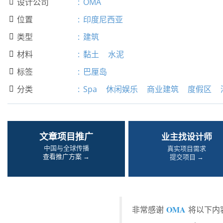
设计公司
:
OMA

位置
:
印度尼西亚

类型
:
建筑

材料
:
黏土
水泥

标签
:
巴厘岛

分类
:
Spa
休闲娱乐
商业建筑
度假区

文章项目推广
业主找设计师
中国与全球传播
真实项目需求
查看推广方案 →
提交项目 →
OMA
非常感谢
将以下内容