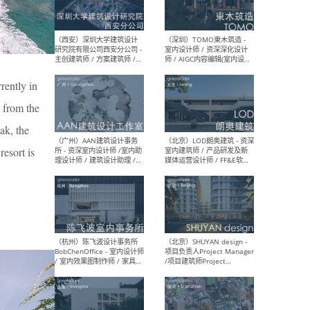
（上海）Nota 建筑设计工作
（南
室 - 建筑师 / 室内建筑师 / 助
规划
理建筑师 / 助理室内建筑师 /
案设
实习建筑师（长期开放申
设计
请）
rently in
d from the
ak, the
（北京）扎哈·哈迪德建筑事
（大
务所 - 助理建筑师 / 建筑师
ArC
resort is
建筑
设计
（西安）深圳大学建筑设计
（深
研究院有限公司西安分公司 -
室内
主创建筑师 / 方案建筑师 /
师 
景观设计师 / 实习生 / 建筑
方向)
施工图设计师
计师