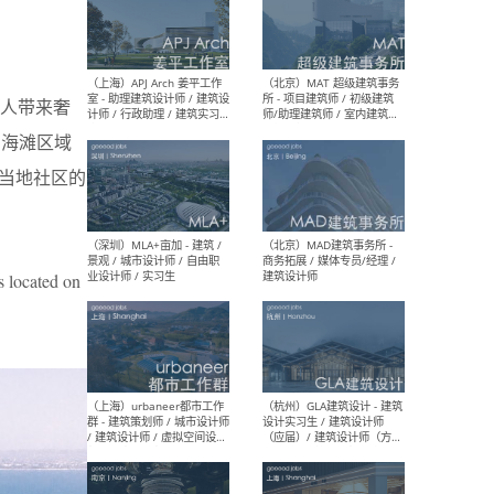
（上海）多么工作室 Atelier
（杭
d’More - 主创建筑师 / 项目
庆/
人带来奢
建筑师 / 建筑师 / 建筑实习
筑 /
生 / 媒体助理&实习生
幕墙 
用的海滩区域
营 /
等
当地社区的
（上海）APJ Arch 姜平工作
（北
室 - 助理建筑设计师 / 建筑设
所 
cated on
计师 / 行政助理 / 建筑实习
师/
生
/ 
（深圳）MLA+亩加 - 建筑 /
（北
景观 / 城市设计师 / 自由职
商务
业设计师 / 实习生
建筑