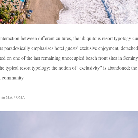
interaction between different cultures, the ubiquitous resort typology cur
ons paradoxically emphasises hotel guests’ exclusive enjoyment, detache
ted on one of the last remaining unoccupied beach front sites in Seminy
e typical resort typology: the notion of “exclusivity” is abandoned; the 
al community.
evin Mak / OMA