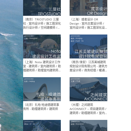
（上海）urbaneer都市工作
（杭
群 - 建筑策划师 / 城市设计师
设计
/ 建筑设计师 / 虚拟空间设计
（应
师 / 观念设计师
设计
图）
计师
（南京）TRIOSTUDIO 三厘
（上
社 - 室内设计师 / 施工图深化
Des
执行设计师 / 空间建模师 /
室内
实习生 / 新媒体专员
计师
体运