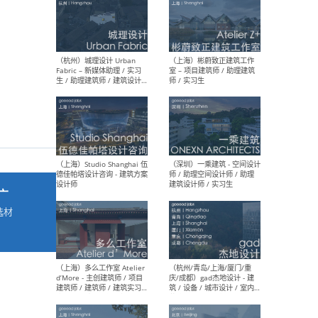
最新工作
按地区查看 ：
全部
|
北方
|
长江
|
华南
（杭州）城理设计 Urban
（上
Fabric – 新媒体助理 / 实习
室 
生 / 助理建筑师 / 建筑设计
师 /
师
广
选材
→
（上海）Studio Shanghai 伍
（深
德佳帕塔设计咨询 - 建筑方案
师 
设计师
建筑