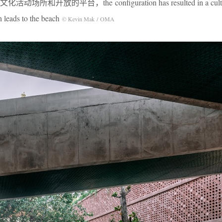
放的平台，the configuration has resulted in a cultura
h leads to the beach
© Kevin Mak / OMA