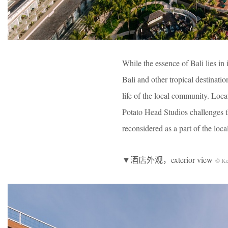
While the essence of Bali lies in 
Bali and other tropical destinati
life of the local community. Loca
Potato Head Studios challenges th
reconsidered as a part of the loc
▼酒店外观，exterior view
© K