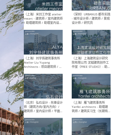
（广州）AAN建筑设计事务
（北
所 - 资深室内设计师 /室内助
室内
理设计师 / 建筑设计助理 /
媒体
新媒体专员/研究专员 / 实习
设计
生
生
（杭州）陈飞波设计事务所
（北京
BobChenOffice - 室内设计师
项目负
/ 室内效果图制作师 / 家具软
/项目
装设计师 / 平面设计师
Arc
Assi
人助理
/ 实
（上海）米凹工作室 atelier
（深
mearc - 建筑师 / 室内建筑师
- 城