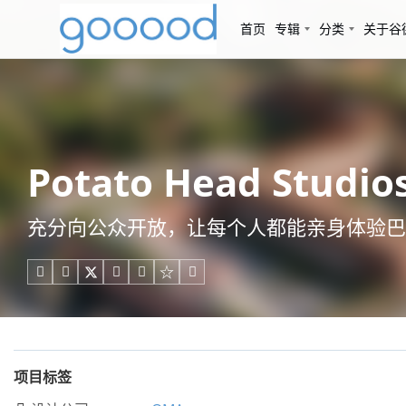
首页
专辑
分类
关于谷
Potato Head Stu
充分向公众开放，让每个人都能亲身体验巴





项目标签