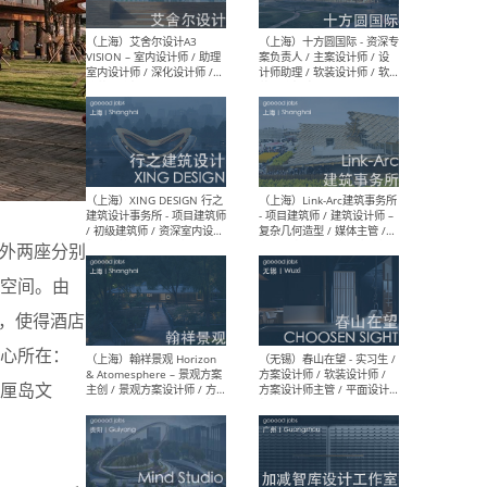
/ 助理建筑师 / 助理室内设计
设计
师 / 实习生（长期开放申
请）
（上海）刘宇扬建筑事务所
（上
Atelier Liu Yuyang
院有
Architects - 项目建筑师 / 新
作室（
媒体运营及学术助理 / 实习
建筑
生（长期有效）
生
一一另外两座分别
空间。由
，使得酒店
（北京）弘石设计 - 先锋设计
（上
心所在：
师（建筑方向/室内方向）/
Yanf
建筑师 / 室内设计师 / 平面
筑师
厘岛文
设计师（品牌部）/ 建筑设计
效）
实习生