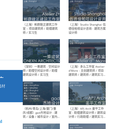
最新工作
按地区查看 ：
全部
|
北方
|
长江
|
华南
（上海）彬蔚致正建筑工作
（上海
室 – 项目建筑师 / 助理建筑
德佳
师 / 实习生
设计
广
选材
→
（深圳）一乘建筑 - 空间设计
（上
师 / 助理空间设计师 / 助理
d’M
建筑设计师 / 实习生
建筑
生 
od