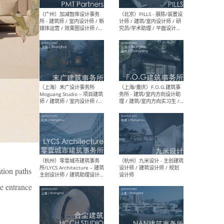
（上海）十方圆国际 - 资深专
（上海
案负责人 / 主案设计师 / 设
建筑
计师助理 / 软装设计师 / 软
/ 
装设计师助理
师 
（上海）Link-Arc建筑事务所
（上
- 项目建筑师 / 建筑设计师 –
& A
复杂几何造型 / 媒体主管 /
主创
学术研究专员 / 实习生计划
案深
软装
（方
ation paths
he entrance
（无锡）春山在望 - 实习生 /
（贵阳
方案设计师 / 软装设计师 /
迈德
方案设计师主管 / 平面设计
观设
师
可）