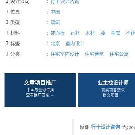
设计公司
:
行十设计咨询

位置
:
中国

类型
:
建筑

材料
:
饰面板
石材
木材
藤
金属
不

标签
:
北京
室内设计

分类
:
住宅室内设计
住宅建筑
住宅公寓

文章项目推广
业主找设计师
中国与全球传播
真实项目需求
查看推广方案 →
提交项目 →
行十设计咨询
感谢
予go