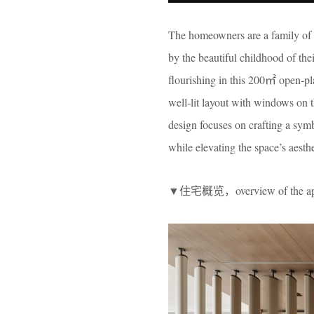
The homeowners are a family of 
by the beautiful childhood of the
flourishing in this 200㎡ open-pl
well-lit layout with windows on t
design focuses on crafting a sym
while elevating the space’s aesthe
▼住宅概览，overview of the ap