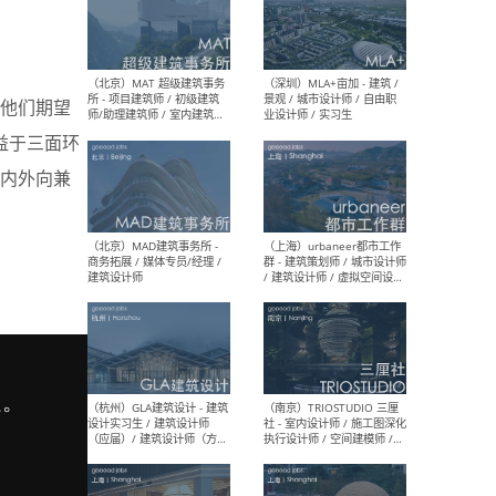
（杭州/青岛/上海/厦门/重
（上海
庆/成都）gad杰地设计 - 建
室 
他们期望
筑 / 设备 / 城市设计 / 室内 /
计师
幕墙 / BIM / 成本 / 工程 / 运
生
益于三面环
营 / 品牌 / 观点views / 实习
等
内外向兼
（北京）MAT 超级建筑事务
（深圳
所 - 项目建筑师 / 初级建筑
景观
师/助理建筑师 / 室内建筑师
业设
/ 实习生
（北京）MAD建筑事务所 -
（上
商务拓展 / 媒体专员/经理 /
群 
建筑设计师
/ 