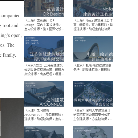
师 
accompanied
g root and
ding’s open,
（杭州）GLA建筑设计 - 建筑
（南京
设计实习生 / 建筑设计师
社 
ves. The
（应届）/ 建筑设计师（方案
执行
设计）/ 建筑设计师（施工
实习
e family,
图）/ 结构设计师 / 给排水设
计师
（上海）或者设计 OR
（上
Design - 室内主案设计师 /
室 -
室内设计师 / 施工图深化设
理建
计师 / 室内设计助理 / 新媒
实习
体运营
请）