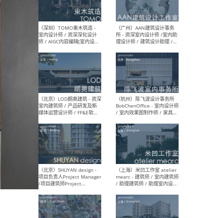
（南京/淮安）江苏美城建筑
（北
规划设计院有限公司 - 建筑方
务所
案设计师 / 商务经理 / 暖通
设计师 / 造价工程师
（大理）之间建筑
（西
ArCONNECT – 项目建筑师 /
研究
建筑师 / 助理建筑师 / 室内
主创
设计师 / 实习生
景观
施工
（深圳）TOMO東木筑造 -
（广
室内设计师 / 资深深化设计
所 
师 / AIGC内容编辑(室内设计
理设
方向) / 照明设计师 / 软装设
新媒
计师
生