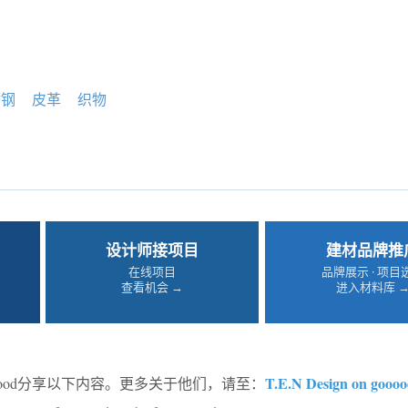
锈钢
皮革
织物
设计师接项目
建材品牌推
在线项目
品牌展示 · 项目
查看机会 →
进入材料库 
T.E.N Design on gooo
oood分享以下内容。更多关于他们，请至：