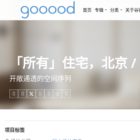
首页
专辑
分类
关于谷
「所有」住宅，北京 /
开敞通透的空间序列





项目标签