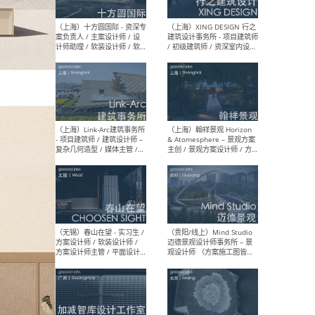
设计师 / 研究员
Arc
媒体
生（
（上海）上海建筑设计研究
（北
院有限公司 沈钺建筑创作工
师（
作室（FREE STUDIO）- 助理
建筑
建筑师 / 驻场建筑师 / 实习
设计
生
实习
（上海）雁飞建筑事务所
（上
Yanfei architects - 助理建
VIS
筑师 / 建筑实习生（长期有
室内
效）
软装