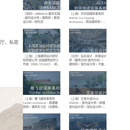
（北京）LOD朗奥建筑 - 资深
（杭
室内建筑师 / 产品研发及新
Bob
媒体运营设计师 / FF&E软装
/ 
设计师 / 深化设计师 / 实习
装设
厅，私密
生
（北京）SHUYAN design -
（上
项目负责人Project Manager
mea
/项目建筑师Project
/ 
Architect / 助理建筑师
师 
Assistant Architect / 创始
请）
人助理Founder's Assistant
/ 实习生Intern
（深圳）URBANUS 都市实践
（上
- 城市设计师 / 建筑师 / 景观
Atel