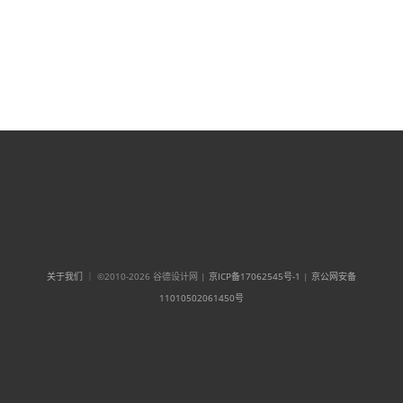
关于我们
｜ ©2010-2026 谷德设计网 |
京ICP备17062545号-1
|
京公网安备
11010502061450号