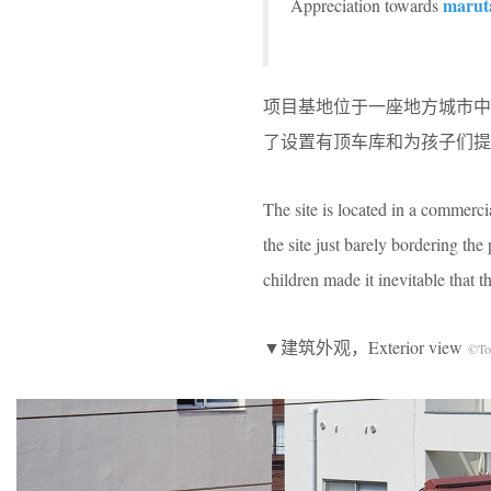
marut
Appreciation towards
项目基地位于一座地方城市
了设置有顶车库和为孩子们提
The site is located in a commercial
the site just barely bordering the
children made it inevitable that t
▼建筑外观，Exterior view
©To