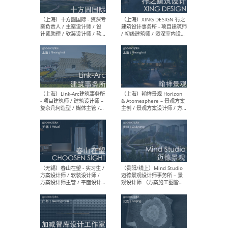
设计师 / 研究员
Arc
媒体
生（
（上海）上海建筑设计研究
（北
院有限公司 沈钺建筑创作工
师（
作室（FREE STUDIO）- 助理
建筑
建筑师 / 驻场建筑师 / 实习
设计
生
实习
（上海）雁飞建筑事务所
（上
Yanfei architects - 助理建
VIS
筑师 / 建筑实习生（长期有
室内
效）
软装