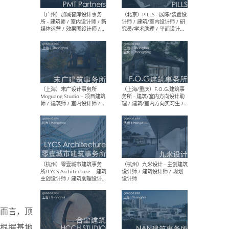
（上海）十方圆国际 - 资深专
（上海
案负责人 / 主案设计师 / 设
建筑
计师助理 / 软装设计师 / 软
/ 
装设计师助理
师 
（上海）Link-Arc建筑事务所
（上
- 项目建筑师 / 建筑设计师 –
& A
复杂几何造型 / 媒体主管 /
主创
学术研究专员 / 实习生计划
案深
软装
（方
（无锡）春山在望 - 实习生 /
（贵阳
方案设计师 / 软装设计师 /
迈德
方案设计师主管 / 平面设计
观设
而言，顶
师
可）
根据基地