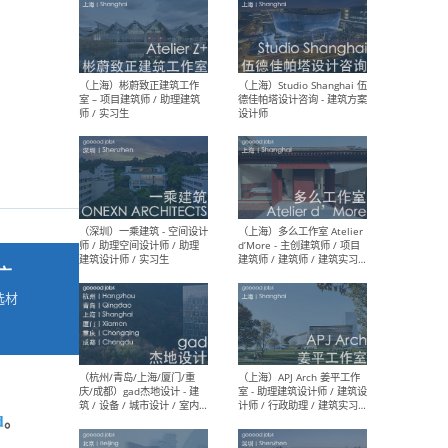
最新工作
按地区查看 ：
全部
|
北方
|
长江
|
华南
（上海）彬蔚致正建筑工作
（上海
室 – 项目建筑师 / 助理建筑
德佳
师 / 实习生
设计
广
选材
→
（深圳）一乘建筑 - 空间设计
（上
师 / 助理空间设计师 / 助理
d’M
建筑设计师 / 实习生
建筑
生 
d
。