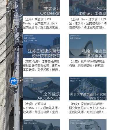
师 
（杭州）GLA建筑设计 - 建筑
（南京
设计实习生 / 建筑设计师
社 
（应届）/ 建筑设计师（方案
执行
设计）/ 建筑设计师（施工
实习
图）/ 结构设计师 / 给排水设
计师
（上海）或者设计 OR
（上
Design - 室内主案设计师 /
室 -
室内设计师 / 施工图深化设
理建
计师 / 室内设计助理 / 新媒
实习
体运营
请）