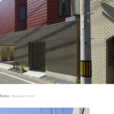
 house
©Toshiyuki YANO