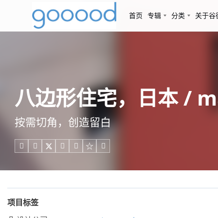
首页
专辑
分类
关于谷
八边形住宅，日本 / mar
按需切角，创造留白





项目标签