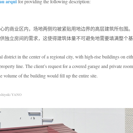
au arqui
for providing the following description:
中心的商业区内，场地两侧均被紧贴用地边界的高层建筑所包围。
供独立房间的需求，这使得建筑体量不可避免地需要填满整个基
 district in the center of a regional city, with high-rise buildings on eith
 property line. The client’s request for a covered garage and private room
he volume of the building would ﬁll up the entire site.
shiyuki YANO