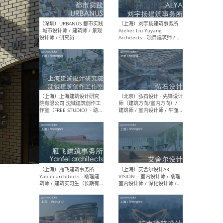
（北京）LOD朗奥建筑 - 资深
（杭
室内建筑师 / 产品研发及新
Bob
媒体运营设计师 / FF&E软装
/ 
设计师 / 深化设计师 / 实习
装设
生
（北京）SHUYAN design -
（上
项目负责人Project Manager
mea
/项目建筑师Project
/ 
Architect / 助理建筑师
师 
Assistant Architect / 创始
请）
人助理Founder's Assistant
/ 实习生Intern
（深圳）URBANUS 都市实践
（上
- 城市设计师 / 建筑师 / 景观
Atel