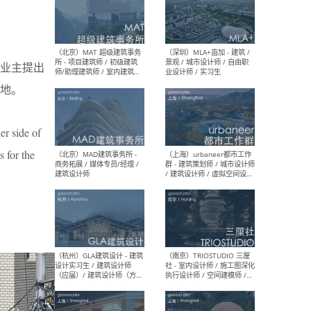
（杭州/青岛/上海/厦门/重
（上海
庆/成都）gad杰地设计 - 建
室 
业主提出
筑 / 设备 / 城市设计 / 室内 /
计师
幕墙 / BIM / 成本 / 工程 / 运
生
地。
营 / 品牌 / 观点views / 实习
等
er side of
s for the
（北京）MAT 超级建筑事务
（深圳
所 - 项目建筑师 / 初级建筑
景观
师/助理建筑师 / 室内建筑师
业设
/ 实习生
（北京）MAD建筑事务所 -
（上
商务拓展 / 媒体专员/经理 /
群 
建筑设计师
/ 