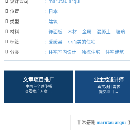
设计公司
:
marutau arqui

位置
:
日本

类型
:
建筑

材料
:
饰面板
木材
金属
混凝土
玻璃

标签
:
爱媛县
小而美的住宅

分类
:
住宅室内设计
独栋住宅
住宅建筑

文章项目推广
业主找设计师
中国与全球传播
真实项目需求
查看推广方案 →
提交项目 →
marutau arqui
非常感谢
予