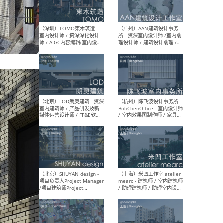
（南京/淮安）江苏美城建筑
（北
规划设计院有限公司 - 建筑方
务所
案设计师 / 商务经理 / 暖通
设计师 / 造价工程师
（大理）之间建筑
（西
ArCONNECT – 项目建筑师 /
研究
建筑师 / 助理建筑师 / 室内
主创
设计师 / 实习生
景观
施工
（深圳）TOMO東木筑造 -
（广
室内设计师 / 资深深化设计
所 
师 / AIGC内容编辑(室内设计
理设
方向) / 照明设计师 / 软装设
新媒
计师
生