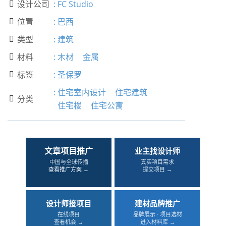
设计公司
:
FC Studio

位置
:
巴西

类型
:
建筑

材料
:
木材
金属

标签
:
圣保罗

:
住宅室内设计
住宅建筑
分类

住宅楼
住宅公寓
文章项目推广
业主找设计师
中国与全球传播
真实项目需求
查看推广方案 →
提交项目 →
设计师接项目
建材品牌推广
在线项目
品牌展示 · 项目选材
查看机会 →
进入材料库 →