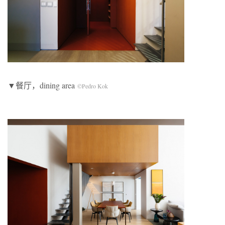
▼餐厅，dining area
©Pedro Kok