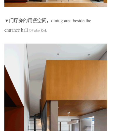
▼门厅旁的用餐空间，dining area beside the
entrance hall
©Pedro Kok