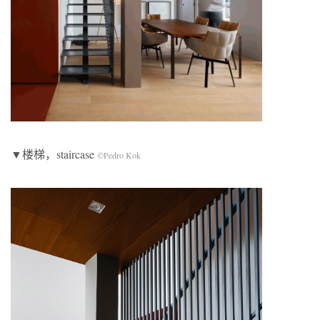
▼楼梯，staircase
©Pedro Kok