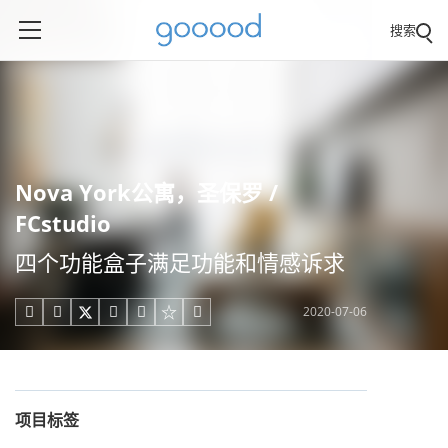
搜索
Nova York公寓，圣保罗 /
FCstudio
四个功能盒子满足功能和情感诉求
2020-07-06





项目标签