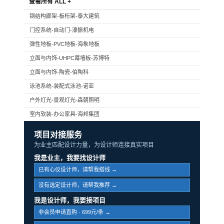
查看所有 ALL +
钢结构廊架-板桁架-泰大建筑
门控系统-自动门-濠振机电
弹性地板-PVC地板-海象地板
立面与内饰-UHPC幕墙板-苏博特
立面与内饰-陶瓷-伯陶科
泳池系统-装配式泳池-诺亚
户外灯光-景观灯光-森朝照明
室内软装-办公家具-海邦集团
项目对接服务
为业主匹配设计力量，为设计师连接真实项目
我是业主，我要找设计师
已有心仪设计师，请帮我搭线 →
没有选定设计师，请帮我推荐 →
我是设计师，我要接项目
非会员申请直购 · 699元/条 →