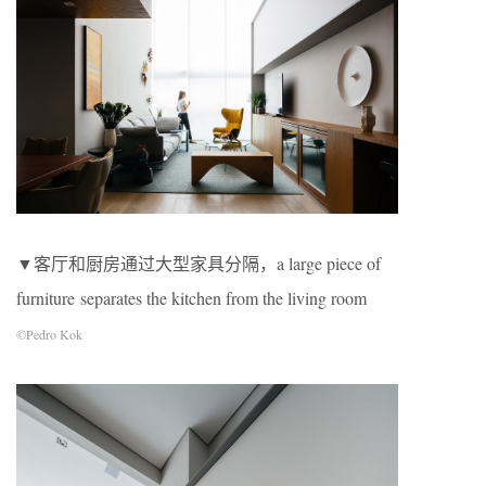
▼客厅和厨房通过大型家具分隔，a large piece of
furniture separates the kitchen from the living room
©Pedro Kok