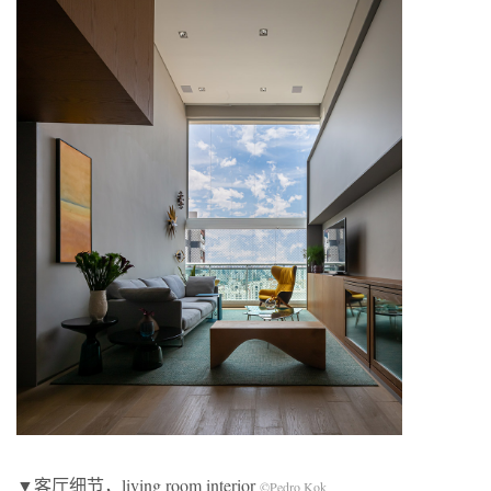
▼客厅细节，living room interior
©Pedro Kok