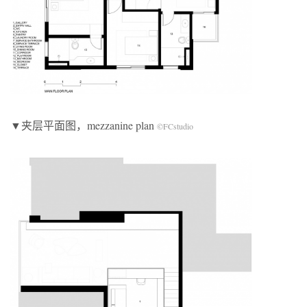
▼夹层平面图，mezzanine plan
©FCstudio