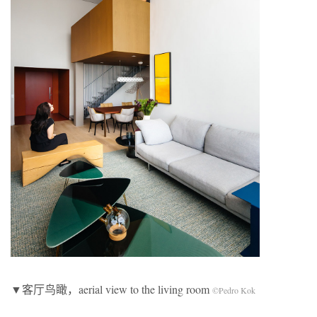
▼客厅鸟瞰，aerial view to the living room
©Pedro Kok