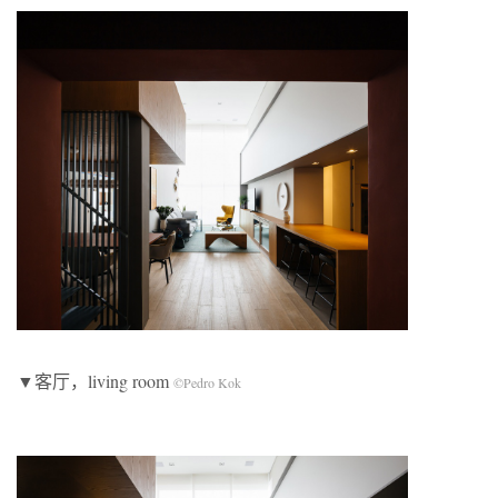
▼客厅，living room
©Pedro Kok