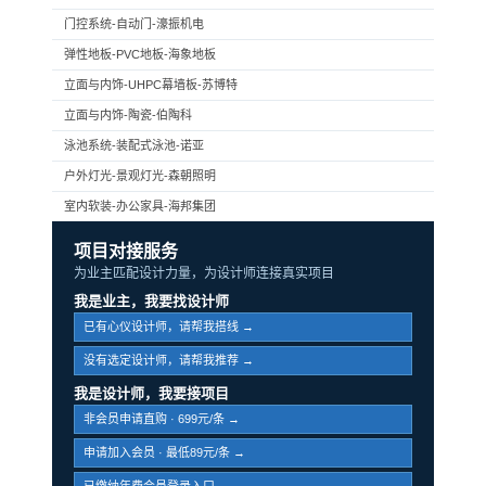
门控系统-自动门-濠振机电
弹性地板-PVC地板-海象地板
立面与内饰-UHPC幕墙板-苏博特
立面与内饰-陶瓷-伯陶科
泳池系统-装配式泳池-诺亚
户外灯光-景观灯光-森朝照明
室内软装-办公家具-海邦集团
项目对接服务
为业主匹配设计力量，为设计师连接真实项目
我是业主，我要找设计师
已有心仪设计师，请帮我搭线 →
没有选定设计师，请帮我推荐 →
我是设计师，我要接项目
非会员申请直购 · 699元/条 →
申请加入会员 · 最低89元/条 →
已缴纳年费会员登录入口 →