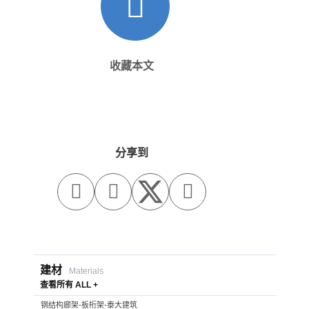
收藏本文
分享到



建材
Materials
查看所有 ALL +
钢结构廊架-板桁架-泰大建筑