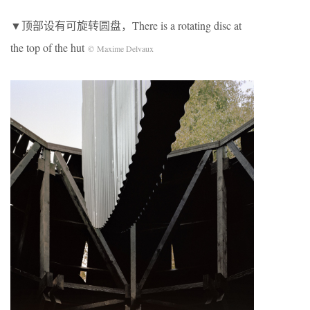
▼顶部设有可旋转圆盘，There is a rotating disc at
the top of the hut
© Maxime Delvaux