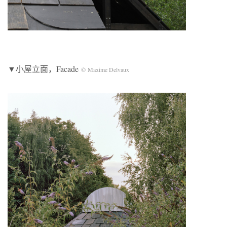
▼小屋立面，Facade
© Maxime Delvaux