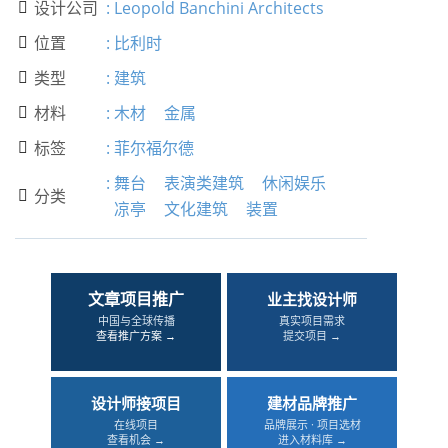
设计公司
:
Leopold Banchini Architects

位置
:
比利时

类型
:
建筑

材料
:
木材
金属

标签
:
菲尔福尔德

:
舞台
表演类建筑
休闲娱乐
分类

凉亭
文化建筑
装置
文章项目推广
业主找设计师
中国与全球传播
真实项目需求
查看推广方案 →
提交项目 →
设计师接项目
建材品牌推广
在线项目
品牌展示 · 项目选材
查看机会 →
进入材料库 →