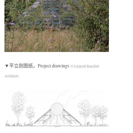
▼平立剖图纸，Project drawings
© Leopold Banchini
Architects