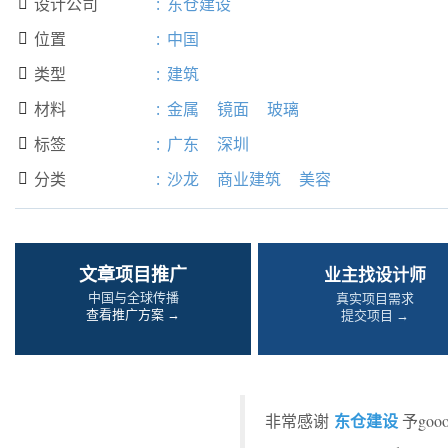
设计公司
:
东仓建设

位置
:
中国

类型
:
建筑

材料
:
金属
镜面
玻璃

标签
:
广东
深圳

分类
:
沙龙
商业建筑
美容

文章项目推广
业主找设计师
中国与全球传播
真实项目需求
查看推广方案 →
提交项目 →
东仓建设
非常感谢
予go