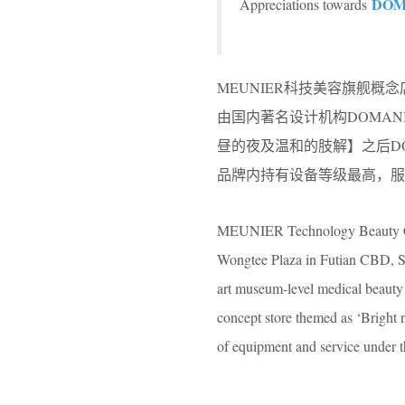
DOM
Appreciations towards
MEUNIER科技美容旗舰
由国内著名设计机构DOMAN
昼的夜及温和的肢解】之后DO
品牌内持有设备等级最高，服
MEUNIER Technology Beauty Conc
Wongtee Plaza in Futian CBD, She
art museum-level medical beauty 
concept store themed as ‘Bright n
of equipment and service unde