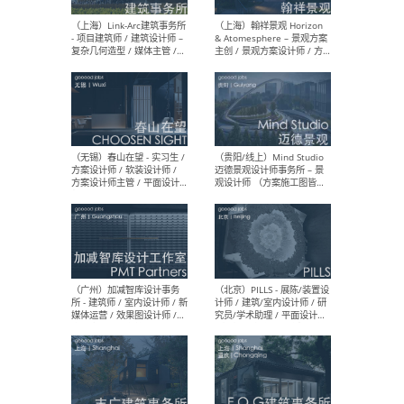
（上海）上海建筑设计研究
（北
院有限公司 沈钺建筑创作工
师（
作室（FREE STUDIO）- 助理
建筑
建筑师 / 驻场建筑师 / 实习
设计
生
实习
（上海）雁飞建筑事务所
（上
Yanfei architects - 助理建
VIS
筑师 / 建筑实习生（长期有
室内
效）
软装
（上海）十方圆国际 - 资深专
（上海
案负责人 / 主案设计师 / 设
建筑
计师助理 / 软装设计师 / 软
/ 
装设计师助理
师 