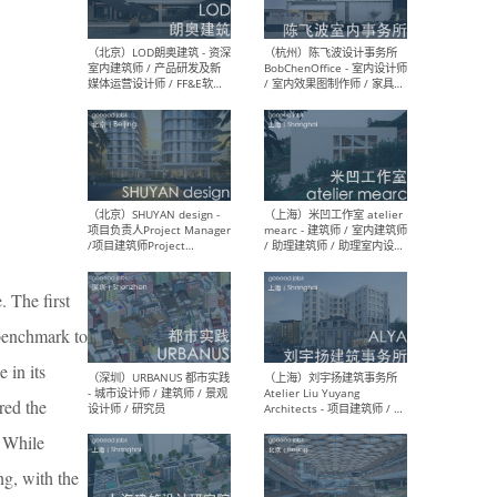
（大理）之间建筑
（西
ArCONNECT – 项目建筑师 /
研究
建筑师 / 助理建筑师 / 室内
主创
设计师 / 实习生
景观
施工
（深圳）TOMO東木筑造 -
（广
室内设计师 / 资深深化设计
所 
 The first
师 / AIGC内容编辑(室内设计
理设
方向) / 照明设计师 / 软装设
新媒
 benchmark to
计师
生
 in its
red the
. While
（北京）LOD朗奥建筑 - 资深
（杭
ng, with the
室内建筑师 / 产品研发及新
Bob