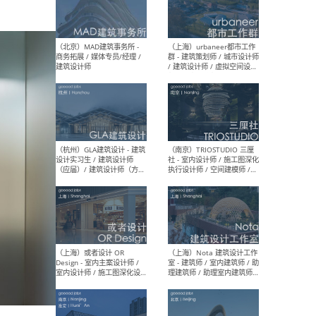
幕墙 / BIM / 成本 / 工程 / 运
生
营 / 品牌 / 观点views / 实习
等
（北京）MAT 超级建筑事务
（深圳
所 - 项目建筑师 / 初级建筑
景观
师/助理建筑师 / 室内建筑师
业设
/ 实习生
（北京）MAD建筑事务所 -
（上
商务拓展 / 媒体专员/经理 /
群 
建筑设计师
/ 
师 