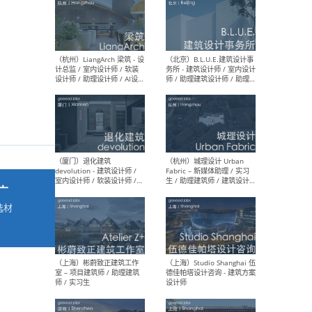
最新工作
按地区查看 ：
全部
|
北方
|
长江
|
华南
（杭州）LiangArch 梁筑 - 设
（北
计总监 / 室内设计师 / 软装
务所
设计师 / 助理设计师 / AI设计
师 
师 / 施工图深化设计师 / 品
室内
牌商务总助
广
选材
→
（厦门）退化建筑
（杭
devolution - 建筑设计师 /
Fab
室内设计师 / 软装设计师 /
生 
项目统筹 / 合伙人助理
师