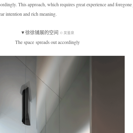
accordingly. This approach, which requires great experience and foregon
ear intention and rich meaning.
▼徐徐铺展的空间
© 吴鉴泉
The space spreads out accordingly