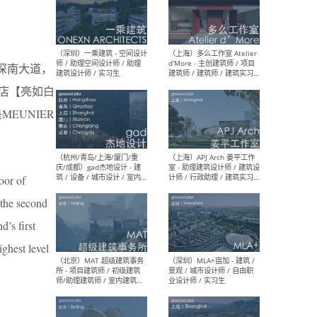
（上海）彬蔚致正建筑工作
（上海
室 – 项目建筑师 / 助理建筑
德佳
深南大道，
师 / 实习生
设计
念店【亮如白
EUNIER
（深圳）一乘建筑 - 空间设计
（上
师 / 助理空间设计师 / 助理
d’M
oor of
建筑设计师 / 实习生
建筑
生 
 the second
’s first
ighest level
（杭州/青岛/上海/厦门/重
（上海
庆/成都）gad杰地设计 - 建
室 
筑 / 设备 / 城市设计 / 室内 /
计师