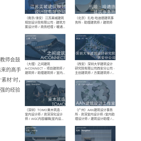
（杭州）GLA建筑设计 - 建筑
（南京
设计实习生 / 建筑设计师
社 
（应届）/ 建筑设计师（方案
执行
设计）/ 建筑设计师（施工
实习
图）/ 结构设计师 / 给排水设
计师
教师会鼓
（上海）或者设计 OR
（上
Design - 室内主案设计师 /
室 -
后来的高手
室内设计师 / 施工图深化设
理建
计师 / 室内设计助理 / 新媒
实习
素材’时，
体运营
请）
强的经验
（南京/淮安）江苏美城建筑
（北
规划设计院有限公司 - 建筑方
务所
案设计师 / 商务经理 / 暖通
设计师 / 造价工程师