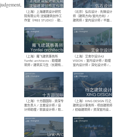
媒体运营设计师 / FF&E软装
/ 
e judgement,
设计师 / 深化设计师 / 实习
装设
生
（北京）SHUYAN design -
（上
项目负责人Project Manager
mea
/项目建筑师Project
/ 
Architect / 助理建筑师
师 
Assistant Architect / 创始
请）
人助理Founder's Assistant
/ 实习生Intern
（深圳）URBANUS 都市实践
（上
- 城市设计师 / 建筑师 / 景观
Atel
设计师 / 研究员
Arc
媒体
生（