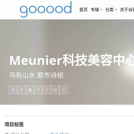
首页
专辑
分类
关于谷
Meunier科技美容中
乌有山水 都市诗相





项目标签