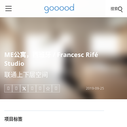
搜索
ME公寓，西班牙 / Francesc Rifé
Studio
联通上下层空间
2019-09-25





项目标签