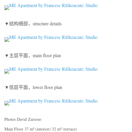
▼结构细部，structure details
▼主层平面，main floor plan
▼低层平面，lower floor plan
Photos David Zarzoso
Main Floor 37 m² (interior) 32 m² (terrace)