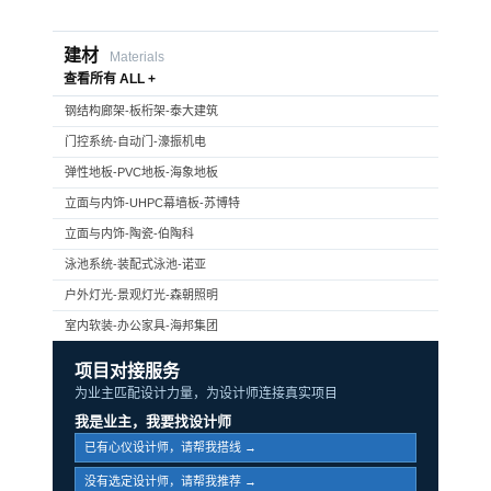
建材
Materials
查看所有 ALL +
钢结构廊架-板桁架-泰大建筑
门控系统-自动门-濠振机电
弹性地板-PVC地板-海象地板
立面与内饰-UHPC幕墙板-苏博特
立面与内饰-陶瓷-伯陶科
泳池系统-装配式泳池-诺亚
户外灯光-景观灯光-森朝照明
室内软装-办公家具-海邦集团
项目对接服务
为业主匹配设计力量，为设计师连接真实项目
我是业主，我要找设计师
已有心仪设计师，请帮我搭线 →
没有选定设计师，请帮我推荐 →