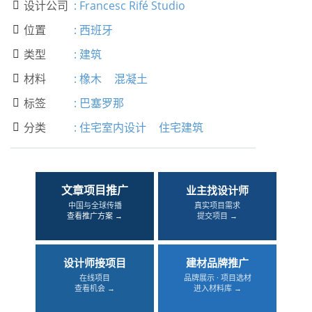
设计公司
:
Francesc Rifé Studio

位置
:
西班牙

类型
:
建筑

材料
:
橡木
混凝土

标签
:
巴塞罗那

分类
:
住宅室内设计
住宅建筑

文章项目推广
业主找设计师
中国与全球传播
真实项目需求
查看推广方案 →
提交项目 →
设计师接项目
建材品牌推广
在线项目
品牌展示 · 项目选材
查看机会 →
进入材料库 →