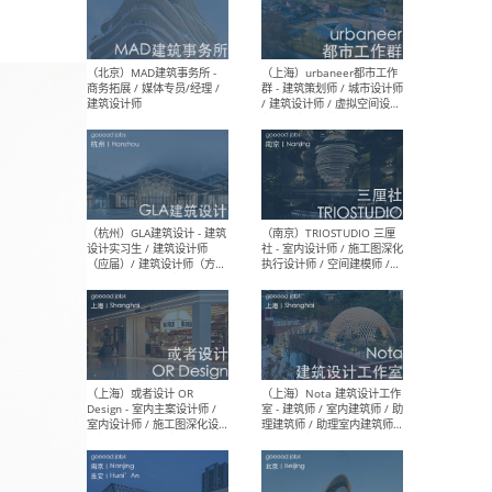
幕墙 / BIM / 成本 / 工程 / 运
生
营 / 品牌 / 观点views / 实习
等
（北京）MAT 超级建筑事务
（深圳
所 - 项目建筑师 / 初级建筑
景观
师/助理建筑师 / 室内建筑师
业设
/ 实习生
（北京）MAD建筑事务所 -
（上
商务拓展 / 媒体专员/经理 /
群 
建筑设计师
/ 
师 