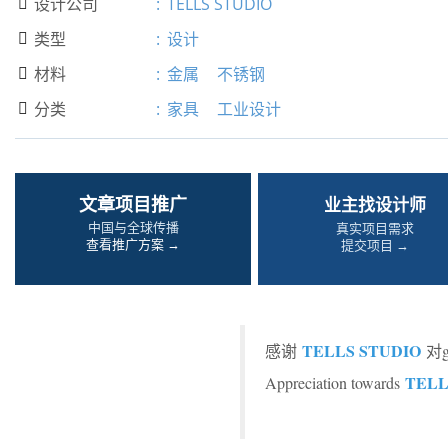
设计公司
:
TELLS STUDIO

类型
:
设计

材料
:
金属
不锈钢

分类
:
家具
工业设计

文章项目推广
业主找设计师
中国与全球传播
真实项目需求
查看推广方案 →
提交项目 →
TELLS STUDIO
感谢
对
TELL
Appreciation towards