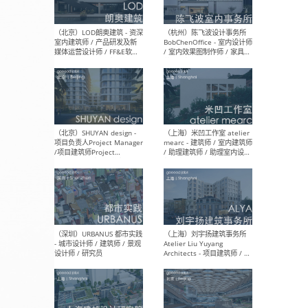
（大理）之间建筑
（西
ArCONNECT – 项目建筑师 /
研究
建筑师 / 助理建筑师 / 室内
主创
设计师 / 实习生
景观
施工
（深圳）TOMO東木筑造 -
（广
室内设计师 / 资深深化设计
所 
师 / AIGC内容编辑(室内设计
理设
方向) / 照明设计师 / 软装设
新媒
计师
生
（北京）LOD朗奥建筑 - 资深
（杭
室内建筑师 / 产品研发及新
Bob