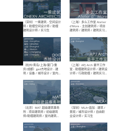
（上海）彬蔚致正建筑工作
（上海
室 – 项目建筑师 / 助理建筑
德佳
师 / 实习生
设计
（深圳）一乘建筑 - 空间设计
（上
师 / 助理空间设计师 / 助理
d’M
建筑设计师 / 实习生
建筑
生 
（杭州/青岛/上海/厦门/重
（上海
庆/成都）gad杰地设计 - 建
室 
筑 / 设备 / 城市设计 / 室内 /
计师