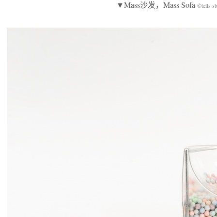
▼Mass沙发，Mass Sofa
©tells s