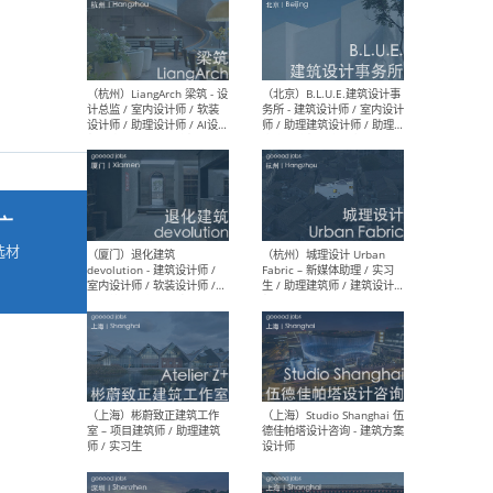
最新工作
按地区查看 ：
全部
|
北方
|
长江
|
华南
（杭州）LiangArch 梁筑 - 设
（北
计总监 / 室内设计师 / 软装
务所
广
设计师 / 助理设计师 / AI设计
师 
师 / 施工图深化设计师 / 品
室内
选材
牌商务总助
→
（厦门）退化建筑
（杭
devolution - 建筑设计师 /
Fab
室内设计师 / 软装设计师 /
生 
项目统筹 / 合伙人助理
师