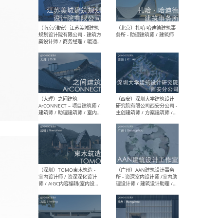
（杭州）GLA建筑设计 - 建筑
（南京
设计实习生 / 建筑设计师
社 
（应届）/ 建筑设计师（方案
执行
设计）/ 建筑设计师（施工
实习
图）/ 结构设计师 / 给排水设
计师
（上海）或者设计 OR
（上
Design - 室内主案设计师 /
室 -
室内设计师 / 施工图深化设
理建
计师 / 室内设计助理 / 新媒
实习
体运营
请）
（南京/淮安）江苏美城建筑
（北
规划设计院有限公司 - 建筑方
务所
案设计师 / 商务经理 / 暖通
设计师 / 造价工程师