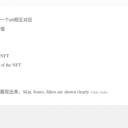
个nft相互对应
希值
n NFT
h of the NFT
, bones, fillers are shown clearly
©tells studio