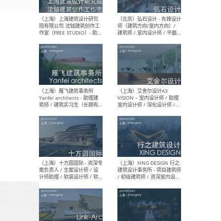
媒体运营设计师 / FF&E软装
/ 
设计师 / 深化设计师 / 实习
装设
生
（北京）SHUYAN design -
（上
项目负责人Project Manager
mea
/项目建筑师Project
/ 
Architect / 助理建筑师
师 
Assistant Architect / 创始
请）
人助理Founder's Assistant
/ 实习生Intern
（深圳）URBANUS 都市实践
（上
- 城市设计师 / 建筑师 / 景观
Atel
设计师 / 研究员
Arc
媒体
生（