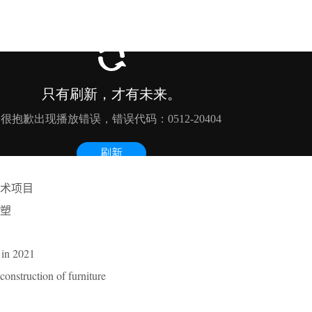
艺术项目
塑
 in 2021
construction of furniture