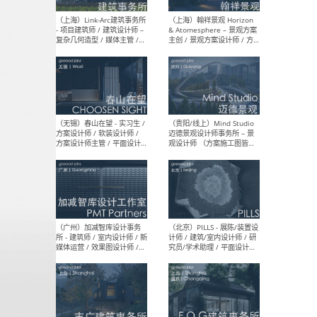
（上海）上海建筑设计研究
（北
院有限公司 沈钺建筑创作工
师（
作室（FREE STUDIO）- 助理
建筑
建筑师 / 驻场建筑师 / 实习
设计
生
实习
（上海）雁飞建筑事务所
（上
Yanfei architects - 助理建
VIS
筑师 / 建筑实习生（长期有
室内
效）
软装
（上海）十方圆国际 - 资深专
（上海
案负责人 / 主案设计师 / 设
建筑
计师助理 / 软装设计师 / 软
/ 
装设计师助理
师 