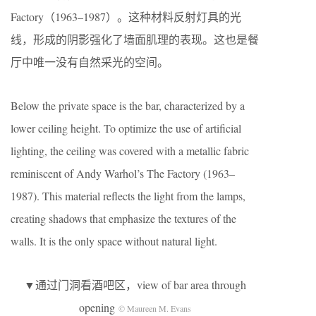
Factory（1963–1987）。这种材料反射灯具的光
线，形成的阴影强化了墙面肌理的表现。这也是餐
厅中唯一没有自然采光的空间。
Below the private space is the bar, characterized by a
lower ceiling height. To optimize the use of artificial
lighting, the ceiling was covered with a metallic fabric
reminiscent of Andy Warhol’s The Factory (1963–
1987). This material reflects the light from the lamps,
creating shadows that emphasize the textures of the
walls. It is the only space without natural light.
▼通过门洞看酒吧区，view of bar area through
opening
© Maureen M. Evans