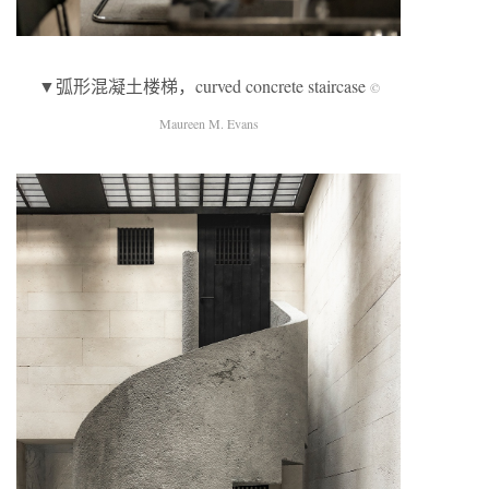
▼弧形混凝土楼梯，curved concrete staircase
©
Maureen M. Evans