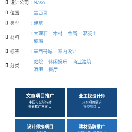
设计公司
:
Naso

位置
:
墨西哥

类型
:
建筑

:
大理石
木材
金属
混凝土
材料

玻璃
标签
:
墨西哥城
室内设计

:
庭院
休闲娱乐
商业建筑
分类

酒吧
餐厅
文章项目推广
业主找设计师
中国与全球传播
真实项目需求
查看推广方案 →
提交项目 →
设计师接项目
建材品牌推广