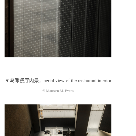
▼鸟瞰餐厅内景，aerial view of the restaurant interior
© Maureen M. Evans