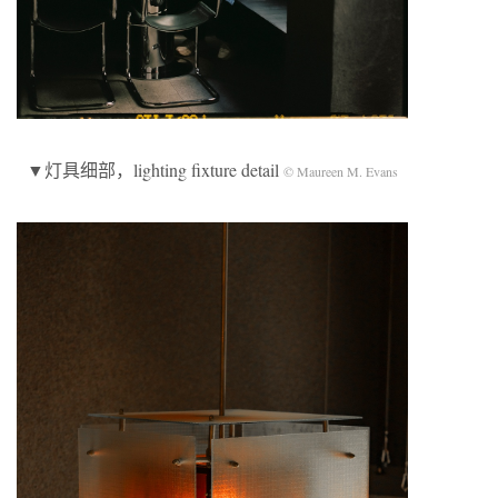
▼灯具细部，lighting fixture detail
© Maureen M. Evans