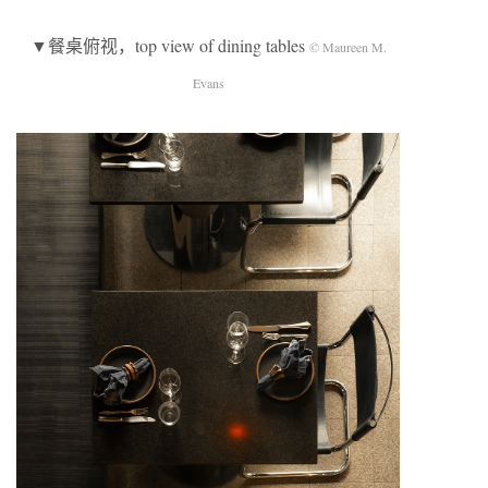
▼餐桌俯视，top view of dining tables
© Maureen M.
Evans