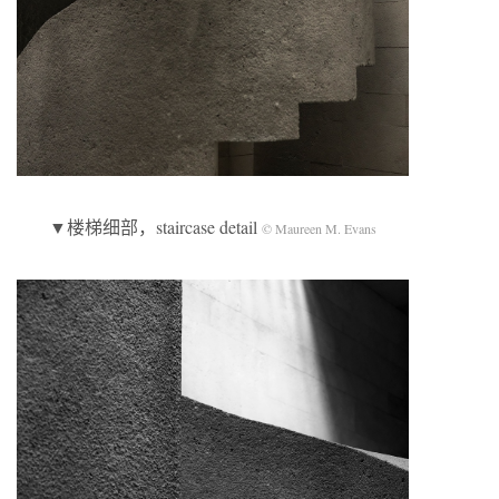
▼楼梯细部，staircase detail
© Maureen M. Evans