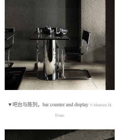
▼吧台与陈列，bar counter and display
© Maureen M.
Evans