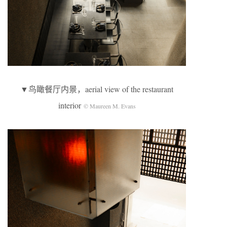
▼鸟瞰餐厅内景，aerial view of the restaurant
interior
© Maureen M. Evans