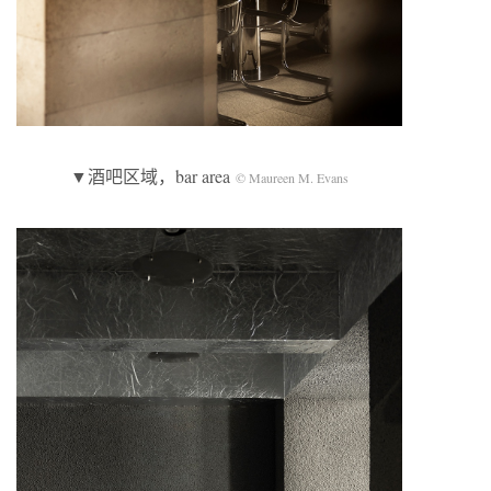
▼酒吧区域，bar area
© Maureen M. Evans