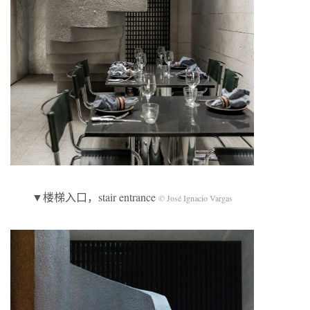
▼楼梯入口，stair entrance
© José Ignacio Vargas