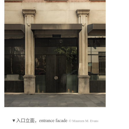
▼入口立面，entrance facade
© Maureen M. Evans