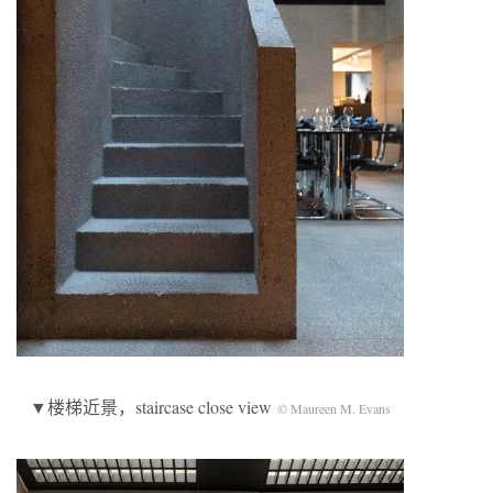
▼楼梯近景，staircase close view
© Maureen M. Evans