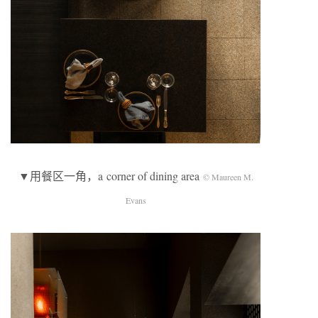
▼用餐区一角，a corner of dining area
© Maureen M.
Evans