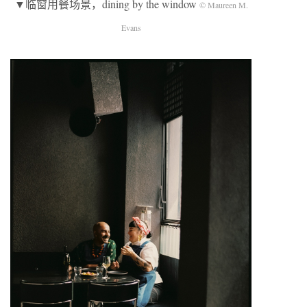
▼临窗用餐场景，dining by the window
© Maureen M.
Evans