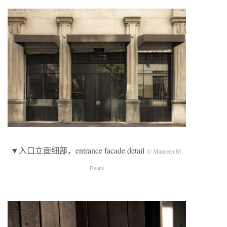
▼入口立面细部，entrance facade detail
© Maureen M.
Evans