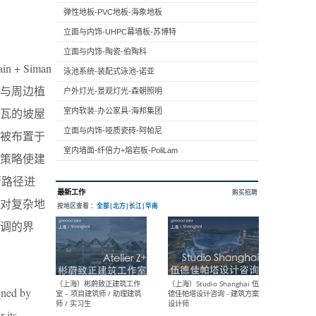
弹性地板-PVC地板-海象地板
立面与内饰-UHPC幕墙板-苏博特
立面与内饰-陶瓷-伯陶科
+ Siman
泳池系统-装配式泳池-诺亚
与周边植
户外灯光-景观灯光-森朝照明
瓦的坡屋
室内软装-办公家具-海邦集团
立面与内饰-哑质瓷砖-阿帕尼
被布置于
室内墙面-纤倍力+熔岩板-PoliLam
策略使建
行路径进
对复杂地
调的界
igned by
 its