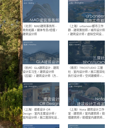
（杭州/青岛/上海/厦门/重
（上海
庆/成都）gad杰地设计 - 建
室 
筑 / 设备 / 城市设计 / 室内 /
计师
幕墙 / BIM / 成本 / 工程 / 运
生
营 / 品牌 / 观点views / 实习
等
（北京）MAT 超级建筑事务
（深圳
所 - 项目建筑师 / 初级建筑
景观
师/助理建筑师 / 室内建筑师
业设
/ 实习生
（北京）MAD建筑事务所 -
（上
商务拓展 / 媒体专员/经理 /
群 
建筑设计师
/ 
师 