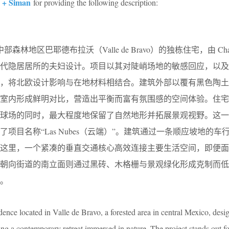
 + Siman
for providing the following description:
部森林地区巴耶德布拉沃（Valle de Bravo）的独栋住宅，由 Chain 
当代隐居居所的夫妇设计。项目以其对陡峭场地的敏感回应，以及
出，将北欧设计影响与在地材料相结合。建筑外部以覆有黑色陶土
质室内形成鲜明对比，营造出平衡而富有氛围感的空间体验。住宅
夫球场的同时，最大程度地保留了自然地形并拓展景观视野。这一
项目名称“Las Nubes（云端）”。建筑通过一条顺应坡地的车
从这里，一个紧凑的垂直交通核心高效连接主要生活空间，即便面
朝向街道的南立面则通过黑砖、木格栅与景观绿化形成克制而低
。
dence located in Valle de Bravo, a forested area in central Mexico, des
g a contemporary retreat immersed in nature. The project stands out for