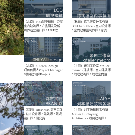
（南京/淮安）江苏美城建筑
（北
规划设计院有限公司 - 建筑方
务所
案设计师 / 商务经理 / 暖通
设计师 / 造价工程师
（大理）之间建筑
（西
ArCONNECT – 项目建筑师 /
研究
建筑师 / 助理建筑师 / 室内
主创
设计师 / 实习生
景观
施工
（深圳）TOMO東木筑造 -
（广
室内设计师 / 资深深化设计
所 
师 / AIGC内容编辑(室内设计
理设
方向) / 照明设计师 / 软装设
新媒
计师
生