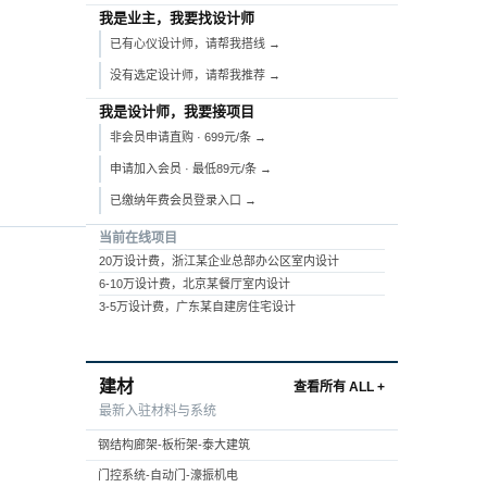
我是业主，我要找设计师
已有心仪设计师，请帮我搭线 →
没有选定设计师，请帮我推荐 →
我是设计师，我要接项目
非会员申请直购 · 699元/条 →
申请加入会员 · 最低89元/条 →
已缴纳年费会员登录入口 →
当前在线项目
20万设计费，浙江某企业总部办公区室内设计
6-10万设计费，北京某餐厅室内设计
3-5万设计费，广东某自建房住宅设计
建材
查看所有 ALL +
最新入驻材料与系统
钢结构廊架-板桁架-泰大建筑
门控系统-自动门-濠振机电