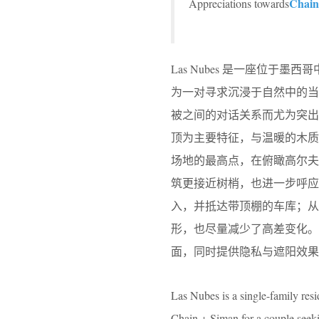
Chain
Appreciations towards
Las Nubes 是一座位于墨西哥中
为一对寻求沉浸于自然中的
被之间的对话关系而尤为突
顶为主要特征，与温暖的木
场地的最高点，在俯瞰高尔
筑更接近树梢，也进一步呼应了
入，并抵达带顶棚的车库；
形，也尽量减少了高差变化。
面，同时提供隐私与遮阳效果
Las Nubes is a single-family resi
Chain + Siman for a couple seekin