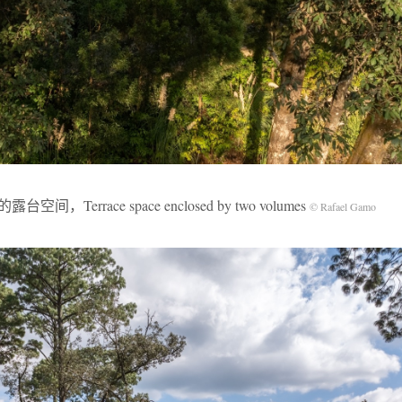
间，Terrace space enclosed by two volumes
© Rafael Gamo