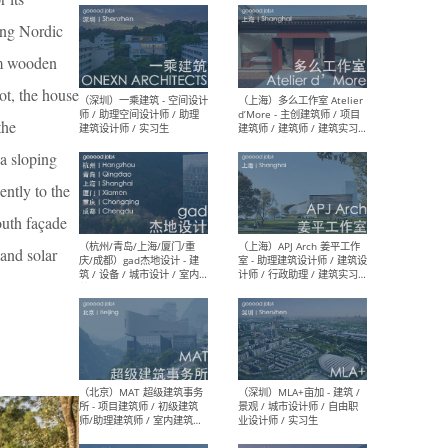
最新工作
ning Nordic
按地区查看 ：
全部
|
北方
|
长江
|
华南
arm wooden
lot, the house
the
 a sloping
（上海）彬蔚致正建筑工作
（上海
室 – 项目建筑师 / 助理建筑
德佳
ently to the
师 / 实习生
设计
outh façade
 and solar
（深圳）一乘建筑 - 空间设计
（上
师 / 助理空间设计师 / 助理
d’M
建筑设计师 / 实习生
建筑
生 