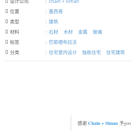
设计公司
:
chain + siman

位置
:
墨西哥

类型
:
建筑

材料
:
石材
木材
金属
玻璃

标签
:
巴耶德布拉沃

分类
:
住宅室内设计
独栋住宅
住宅建筑

Chain + Siman
感谢
予go