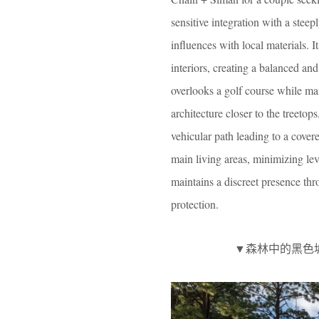
sensitive integration with a stee
influences with local materials. 
interiors, creating a balanced and
overlooks a golf course while max
architecture closer to the treeto
vehicular path leading to a cover
main living areas, minimizing lev
maintains a discreet presence thr
protection.
▼森林中的黑色坡顶住宅，Bl