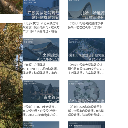
（杭州）GLA建筑设计 - 建筑
（南京
设计实习生 / 建筑设计师
社 
（应届）/ 建筑设计师（方案
执行
设计）/ 建筑设计师（施工
实习
图）/ 结构设计师 / 给排水设
计师
（上海）或者设计 OR
（上
Design - 室内主案设计师 /
室 -
室内设计师 / 施工图深化设
理建
计师 / 室内设计助理 / 新媒
实习
体运营
请）