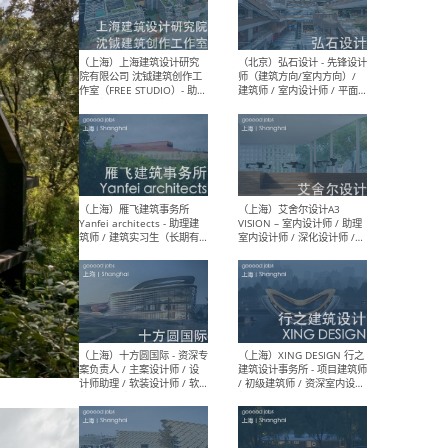
（北京）LOD朗奥建筑 - 资深
（杭
室内建筑师 / 产品研发及新
Bob
媒体运营设计师 / FF&E软装
/ 
设计师 / 深化设计师 / 实习
装设
生
（北京）SHUYAN design -
（上
项目负责人Project Manager
mea
/项目建筑师Project
/ 
Architect / 助理建筑师
师 
Assistant Architect / 创始
请）
人助理Founder's Assistant
/ 实习生Intern
（深圳）URBANUS 都市实践
（上
- 城市设计师 / 建筑师 / 景观
Atel
设计师 / 研究员
Arc