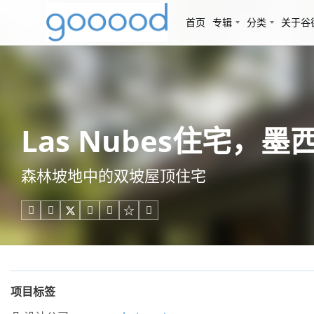
首页
专辑
分类
关于谷
Las Nubes住宅，墨西哥 
森林坡地中的双坡屋顶住宅





项目标签