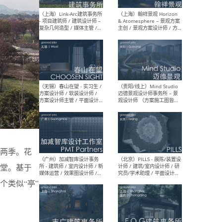
（上海）上海建筑设计研究
（北
院有限公司 沈钺建筑创作工
师（
作室（FREE STUDIO）- 助理
建筑
建筑师 / 驻场建筑师 / 实习
设计
生
实习
（上海）雁飞建筑事务所
（上
Yanfei architects - 助理建
VIS
筑师 / 建筑实习生（长期有
室内
效）
软装
两季。花
堂。基于
类似“亭”
（上海）十方圆国际 - 资深专
（上海
案负责人 / 主案设计师 / 设
建筑
计师助理 / 软装设计师 / 软
/ 
装设计师助理
师 