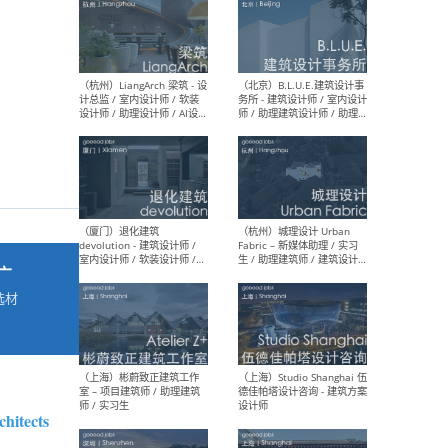
最新工作
按地区查看 ：
全部
|
北方
|
长江
|
华南
（杭州）LiangArch 梁筑 - 设
（北
计总监 / 室内设计师 / 软装
务所
设计师 / 助理设计师 / AI设计
师 
师 / 施工图深化设计师 / 品
室内
牌商务总助
广
选材
→
（厦门）退化建筑
（杭
devolution - 建筑设计师 /
Fab
室内设计师 / 软装设计师 /
生 
项目统筹 / 合伙人助理
师
chitects