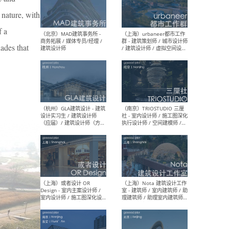
幕墙 / BIM / 成本 / 工程 / 运
生
营 / 品牌 / 观点views / 实习
 nature, with
等
f a
hades that
（北京）MAT 超级建筑事务
（深圳
所 - 项目建筑师 / 初级建筑
景观
师/助理建筑师 / 室内建筑师
业设
/ 实习生
（北京）MAD建筑事务所 -
（上
商务拓展 / 媒体专员/经理 /
群 
建筑设计师
/ 
师 