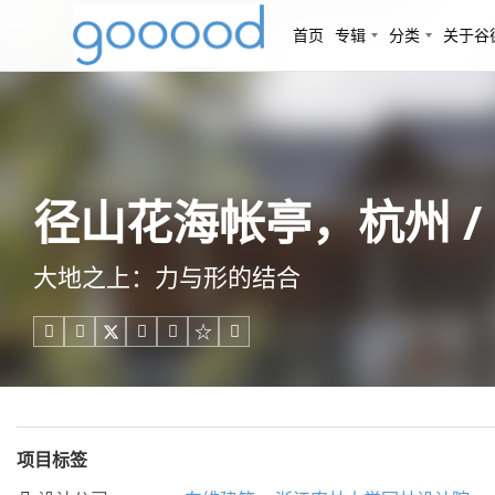
首页
专辑
分类
关于谷
径山花海帐亭，杭州 /
大地之上：力与形的结合





项目标签