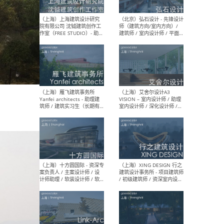
媒体运营设计师 / FF&E软装
/ 
设计师 / 深化设计师 / 实习
装设
生
（北京）SHUYAN design -
（上
项目负责人Project Manager
mea
/项目建筑师Project
/ 
Architect / 助理建筑师
师 
Assistant Architect / 创始
请）
人助理Founder's Assistant
/ 实习生Intern
（深圳）URBANUS 都市实践
（上
- 城市设计师 / 建筑师 / 景观
Atel
设计师 / 研究员
Arc
媒体
生（