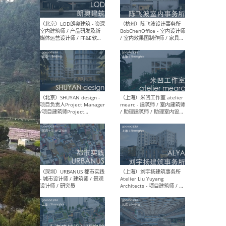
（大理）之间建筑
（西
ArCONNECT – 项目建筑师 /
研究
建筑师 / 助理建筑师 / 室内
主创
设计师 / 实习生
景观
施工
（深圳）TOMO東木筑造 -
（广
室内设计师 / 资深深化设计
所 
师 / AIGC内容编辑(室内设计
理设
方向) / 照明设计师 / 软装设
新媒
计师
生
（北京）LOD朗奥建筑 - 资深
（杭
室内建筑师 / 产品研发及新
Bob