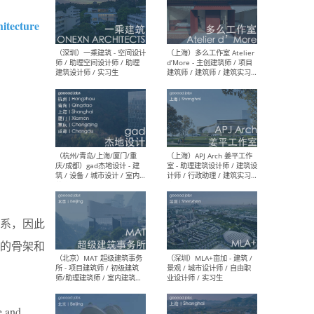
tecture
（上海）彬蔚致正建筑工作
（上海
室 – 项目建筑师 / 助理建筑
德佳
师 / 实习生
设计
（深圳）一乘建筑 - 空间设计
（上
师 / 助理空间设计师 / 助理
d’M
建筑设计师 / 实习生
建筑
生 
系，因此
的骨架和
（杭州/青岛/上海/厦门/重
（上海
庆/成都）gad杰地设计 - 建
室 
筑 / 设备 / 城市设计 / 室内 /
计师
e and