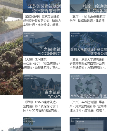
（杭州）GLA建筑设计 - 建筑
（南京
设计实习生 / 建筑设计师
社 
（应届）/ 建筑设计师（方案
执行
设计）/ 建筑设计师（施工
实习
图）/ 结构设计师 / 给排水设
计师
（上海）或者设计 OR
（上
Design - 室内主案设计师 /
室 -
室内设计师 / 施工图深化设
理建
计师 / 室内设计助理 / 新媒
实习
体运营
请）
（南京/淮安）江苏美城建筑
（北
规划设计院有限公司 - 建筑方
务所
案设计师 / 商务经理 / 暖通
设计师 / 造价工程师