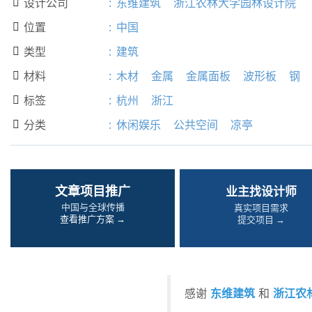
设计公司
:
东维建筑
浙江农林大学园林设计院

位置
:
中国

类型
:
建筑

材料
:
木材
金属
金属面板
波形板
钢

标签
:
杭州
浙江

分类
:
休闲娱乐
公共空间
凉亭

文章项目推广
业主找设计师
中国与全球传播
真实项目需求
查看推广方案 →
提交项目 →
东维建筑
浙江农
感谢
和