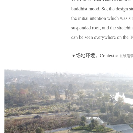
buddhist mood. So, the design st
the initial intention which was s
suspended roof, and the stretchin
can be seen everywhere on the T
▼场地环境，Context
© 东维建