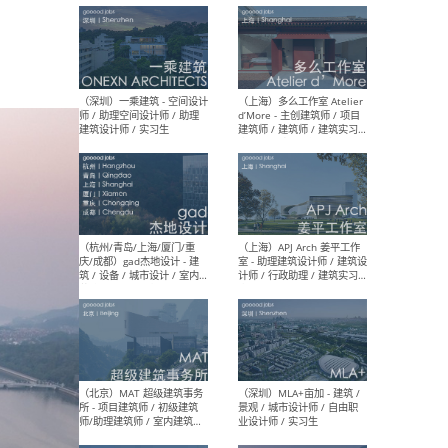
最新工作
按地区查看 ：
全部
|
北方
|
长江
|
华南
（上海）彬蔚致正建筑工作
（上海
室 – 项目建筑师 / 助理建筑
德佳
师 / 实习生
设计
（深圳）一乘建筑 - 空间设计
（上
师 / 助理空间设计师 / 助理
d’M
建筑设计师 / 实习生
建筑
生 