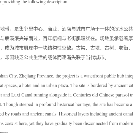
r providing the following description:
心地带，是集邻里中心、商业、酒店与城市广场于一体的滨水公共
江与鹿溪渠夹岸而过，百年梧桐与老街肌理犹在。场地虽承载着厚
割，成为城市肌理中一块结构性空缺。古渠、古堰、古树、老街、
，却因缺乏公共生活的载体而逐渐失联于当代城市。
shan City, Zhejiang Province, the project is a waterfront public hub inte
spaces, a hotel and an urban plaza. The site is bordered by ancient cit
er and Luxi Canal running alongside it. Centuries old Chinese parasol t
ct. Though steeped in profound historical heritage, the site has become a 
ed by roads and ancient canals. Historical layers including ancient canal
ruins coexist here, yet they have gradually been disconnected from modern
paces.