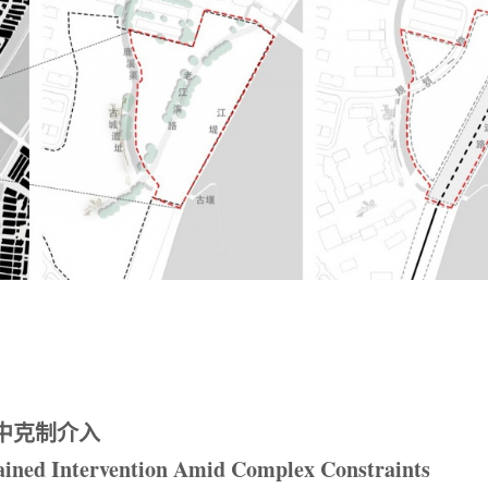
中克制介入
rained Intervention Amid Complex Constraints