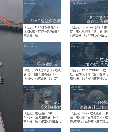
（杭州/青岛/上海/厦门/重
（上海
庆/成都）gad杰地设计 - 建
室 
筑 / 设备 / 城市设计 / 室内 /
计师
幕墙 / BIM / 成本 / 工程 / 运
生
营 / 品牌 / 观点views / 实习
等
（北京）MAT 超级建筑事务
（深圳
所 - 项目建筑师 / 初级建筑
景观
师/助理建筑师 / 室内建筑师
业设
/ 实习生
（北京）MAD建筑事务所 -
（上
商务拓展 / 媒体专员/经理 /
群 
建筑设计师
/ 
师 