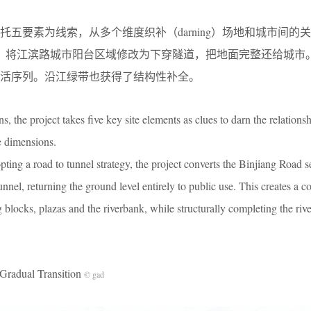
五要素为线索，从多个维度织补（darning）场地和城市间的
略，将江滨路城市阳台区域修改为下穿隧道，把地面完整还给城市
活序列。沿江绿带也获得了结构性补全。
ions, the project takes five key site elements as clues to darn the relation
le dimensions.
ng a road to tunnel strategy, the project converts the Binjiang Road se
unnel, returning the ground level entirely to public use. This creates a c
 blocks, plazas and the riverbank, while structurally completing the riv
dual Transition
© gad