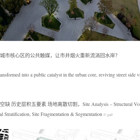
城市核心区的公共触媒，让市井烟火重新流淌回水岸？
ansformed into a public catalyst in the urban core, reviving street side vi
层积五要素 场地离散切割，Site Analysis – Structural Void 
cal Stratification, Site Fragmentation & Segmentation
© gad