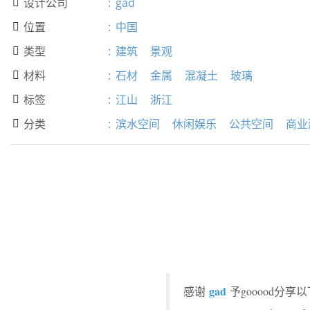
设计公司
:
gad

位置
:
中国

类型
:
建筑
景观

材料
:
石材
金属
混凝土
玻璃

标签
:
江山
浙江

分类
:
滨水空间
休闲娱乐
公共空间
商业

gad
感谢
予gooood分