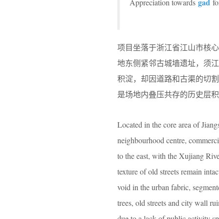
gad
Appreciation towards
fo
项目坐落于浙江省江山市核
地东侧紧邻古城墙遗址，须
积淀，却因道路和古渠的切
是场地内叠压共存的历史层积
Located in the core area of Jiang
neighbourhood centre, commercial 
to the east, with the Xujiang Riv
texture of old streets remain inta
void in the urban fabric, segment
trees, old streets and city wall 
due to a lack of public activity s