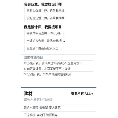
我是业主，我要找设计师
已有心仪设计师，请帮我搭线 →
没有选定设计师，请帮我推荐 →
我是设计师，我要接项目
非会员申请直购 · 699元/条 →
申请加入会员 · 最低89元/条 →
已缴纳年费会员登录入口 →
当前在线项目
20万设计费，浙江某企业总部办公区室内设计
6-10万设计费，北京某餐厅室内设计
3-5万设计费，广东某自建房住宅设计
建材
查看所有 ALL +
最新入驻材料与系统
钢结构廊架-板桁架-泰大建筑
门控系统-自动门-濠振机电