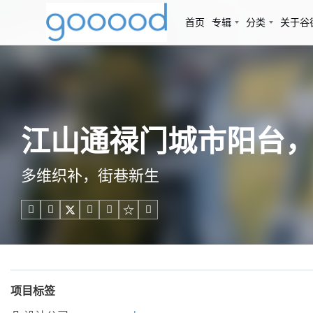
首页
专辑
分类
关于谷
江山通禄门城市阳台，浙江
多维织补，街巷新生





项目标签