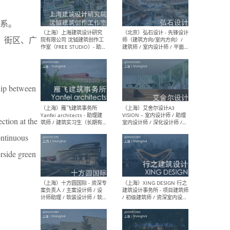
关系。
（北京）LOD朗奥建筑 - 资深
（杭
。街区、广
室内建筑师 / 产品研发及新
Bob
媒体运营设计师 / FF&E软装
/ 
设计师 / 深化设计师 / 实习
装设
生
ship between
ction at the
（北京）SHUYAN design -
（上
项目负责人Project Manager
mea
ontinuous
/项目建筑师Project
/ 
Architect / 助理建筑师
师 
erside green
Assistant Architect / 创始
请）
人助理Founder's Assistant
/ 实习生Intern
（深圳）URBANUS 都市实践
（上
- 城市设计师 / 建筑师 / 景观
Atel
设计师 / 研究员
Arc