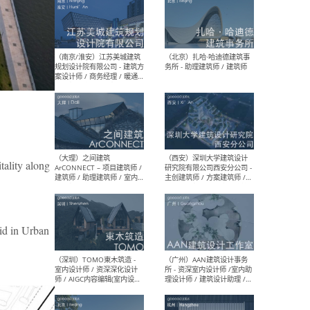
（杭州）GLA建筑设计 - 建筑
（南京
设计实习生 / 建筑设计师
社 
（应届）/ 建筑设计师（方案
执行
设计）/ 建筑设计师（施工
实习
图）/ 结构设计师 / 给排水设
计师
tality along
（上海）或者设计 OR
（上
Design - 室内主案设计师 /
室 -
室内设计师 / 施工图深化设
理建
in Urban
计师 / 室内设计助理 / 新媒
实习
体运营
请）