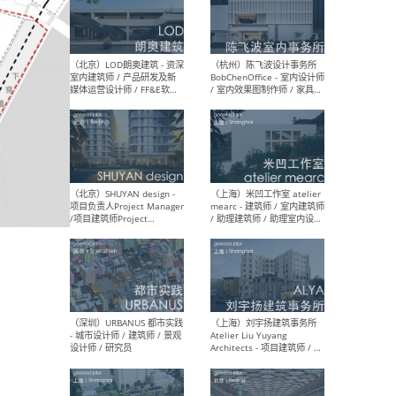
（南京/淮安）江苏美城建筑
（北
规划设计院有限公司 - 建筑方
务所
案设计师 / 商务经理 / 暖通
设计师 / 造价工程师
（大理）之间建筑
（西
ArCONNECT – 项目建筑师 /
研究
建筑师 / 助理建筑师 / 室内
主创
设计师 / 实习生
景观
施工
（深圳）TOMO東木筑造 -
（广
室内设计师 / 资深深化设计
所 
师 / AIGC内容编辑(室内设计
理设
方向) / 照明设计师 / 软装设
新媒
计师
生