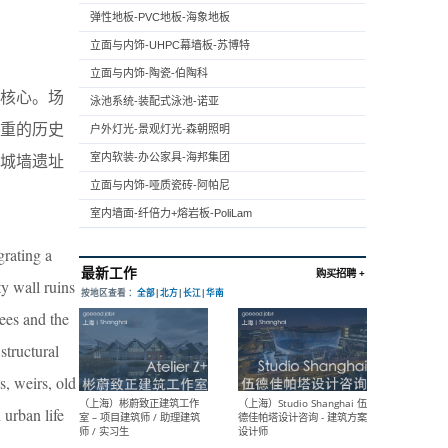
弹性地板-PVC地板-海象地板
立面与内饰-UHPC幕墙板-苏博特
立面与内饰-陶瓷-伯陶科
核心。场
泳池系统-装配式泳池-诺亚
重的历史
户外灯光-景观灯光-森朝照明
城墙遗址
室内软装-办公家具-海邦集团
立面与内饰-哑质瓷砖-阿帕尼
室内墙面-纤倍力+熔岩板-PoliLam
grating a
y wall ruins
rees and the
structural
s, weirs, old
 urban life