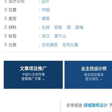
设计公司
:
gad

位置
:
中国

类型
:
建筑

材料
:
石材
铝板
钢
玻璃

标签
:
浙江
莫干山

分类
:
住宅建筑
住宅公寓

文章项目推广
业主找设计师
中国与全球传播
真实项目需求
查看推广方案 →
提交项目 →
绿城建筑设计
非常感谢