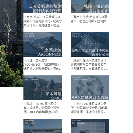
（杭州）GLA建筑设计 - 建筑
（南京
设计实习生 / 建筑设计师
社 
（应届）/ 建筑设计师（方案
执行
设计）/ 建筑设计师（施工
实习
图）/ 结构设计师 / 给排水设
计师
（上海）或者设计 OR
（上
Design - 室内主案设计师 /
室 -
室内设计师 / 施工图深化设
理建
计师 / 室内设计助理 / 新媒
实习
体运营
请）
（南京/淮安）江苏美城建筑
（北
规划设计院有限公司 - 建筑方
务所
案设计师 / 商务经理 / 暖通
设计师 / 造价工程师