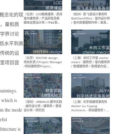
概念化的现
，量和质
（大理）之间建筑
（西
ArCONNECT – 项目建筑师 /
研究
学界讨论
建筑师 / 助理建筑师 / 室内
主创
设计师 / 实习生
景观
低水平到高
施工
传统的设
里项目尝
（深圳）TOMO東木筑造 -
（广
室内设计师 / 资深深化设计
所 
师 / AIGC内容编辑(室内设计
理设
方向) / 照明设计师 / 软装设
新媒
paintings.
计师
生
, which is
 in the mode
eful
（北京）LOD朗奥建筑 - 资深
（杭
hitecture is
室内建筑师 / 产品研发及新
Bob