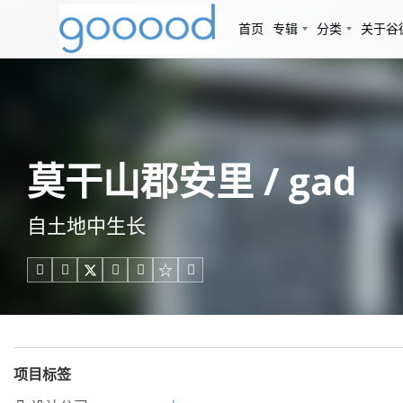
首页
专辑
分类
关于谷
莫干山郡安里 / gad
自土地中生长





项目标签