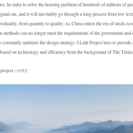
les. In order to solve the housing problem of hundreds of millions of p
ginal sin, and it will inevitably go through a long process from low leve
dividuality, from quantity to quality. As China enters the era of stock e
ion methods can no longer meet the requirements of the government and
constantly optimize the design strategy. J.Lalli Project tries to provide
 based on technology and efficiency from the background of The Times
project
©侯博文