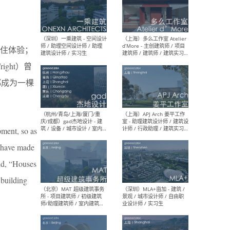
（上海）彬蔚致正建筑工作
（上海
室 – 项目建筑师 / 助理建筑
德佳
住体验；
师 / 实习生
设计
ight）曾
都成为一棵
（深圳）一乘建筑 - 空间设计
（上
师 / 助理空间设计师 / 助理
d’M
pment, so as
建筑设计师 / 实习生
建筑
生 
e have made
id, “Houses
 building
（杭州/青岛/上海/厦门/重
（上海
庆/成都）gad杰地设计 - 建
室 
筑 / 设备 / 城市设计 / 室内 /
计师