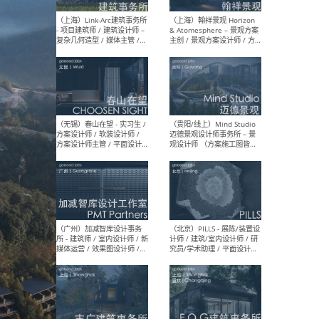
（上海）上海建筑设计研究
（北
院有限公司 沈钺建筑创作工
师（
作室（FREE STUDIO）- 助理
建筑
建筑师 / 驻场建筑师 / 实习
设计
生
实习
（上海）雁飞建筑事务所
（上
Yanfei architects - 助理建
VIS
筑师 / 建筑实习生（长期有
室内
效）
软装
（上海）十方圆国际 - 资深专
（上海
案负责人 / 主案设计师 / 设
建筑
计师助理 / 软装设计师 / 软
/ 
装设计师助理
师 