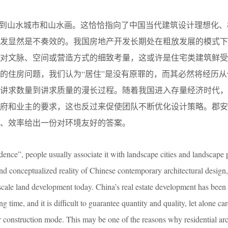
想到山水城市和山水画。这恰恰指向了中国当代建筑设计理想化、
开发显然是不奏效的。我国房地产开发长期处在粗放发展的模式下
说对文脉、空间或营造方式的细致考量，这或许是住宅类建筑鲜受
的住房问题，我们认为“居住”是没有原罪的，而其必然将经历从
从讲求数量到讲求质量的漫长过程。随着我国进入存量经济时代，
政府和业主的要求，这也反过来促使团队不断优化设计策略。郡安
、效率给出一份对环境友好的答案。
ence”, people usually associate it with landscape cities and landscape 
 and conceptualized reality of Chinese contemporary architectural design
-scale land development today. China’s real estate development has been
g time, and it is difficult to guarantee quantity and quality, let alone car
r construction mode. This may be one of the reasons why residential arc