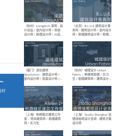
最新工作
按地区查看 ：
全部
|
北方
|
长江
|
华南
（杭州）LiangArch 梁筑 - 设
（北
计总监 / 室内设计师 / 软装
务所
设计师 / 助理设计师 / AI设计
师 
师 / 施工图深化设计师 / 品
室内
牌商务总助
广
选材
→
（厦门）退化建筑
（杭
devolution - 建筑设计师 /
Fab
室内设计师 / 软装设计师 /
生 
项目统筹 / 合伙人助理
师