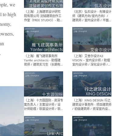
媒体运营设计师 / FF&E软装
/ 
eople, we
设计师 / 深化设计师 / 实习
装设
生
l to high
conomy,
 owners,
 an
（北京）SHUYAN design -
（上
项目负责人Project Manager
mea
.
/项目建筑师Project
/ 
Architect / 助理建筑师
师 
Assistant Architect / 创始
请）
人助理Founder's Assistant
/ 实习生Intern
（深圳）URBANUS 都市实践
（上
- 城市设计师 / 建筑师 / 景观
Atel
设计师 / 研究员
Arc
媒体
生（