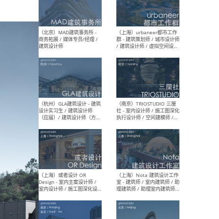
幕墙 / BIM / 成本 / 工程 / 运
生
营 / 品牌 / 观点views / 实习
等
（北京）MAT 超级建筑事务
（深圳
所 - 项目建筑师 / 初级建筑
景观
师/助理建筑师 / 室内建筑师
业设
/ 实习生
（北京）MAD建筑事务所 -
（上
商务拓展 / 媒体专员/经理 /
群 
建筑设计师
/ 
师 