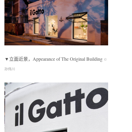
▼立面近景，Appearance of The Original Building
©
孙伟川