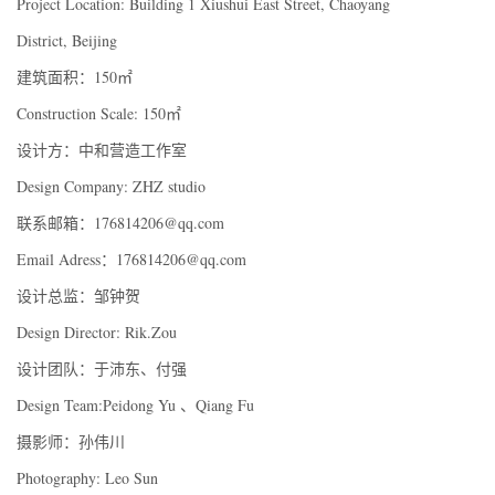
Project Location: Building 1 Xiushui East Street, Chaoyang
District, Beijing
建筑面积：150㎡
Construction Scale: 150㎡
设计方：中和营造工作室
Design Company: ZHZ studio
联系邮箱：176814206@qq.com
Email Adress：176814206@qq.com
设计总监：邹钟贺
Design Director: Rik.Zou
设计团队：于沛东、付强
Design Team:Peidong Yu 、Qiang Fu
摄影师：孙伟川
Photography: Leo Sun