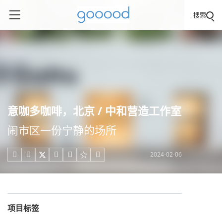
搜索
意咖多咖啡，北京 / 中和营造工作室
闹市区一份宁静的场所
2024-02-06





项目标签