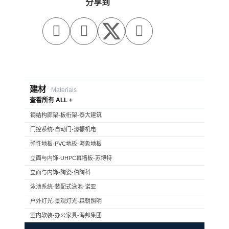
分享到



建材
Materials
查看所有 ALL +
钢结构廊架-板桁架-泰大建筑
门控系统-自动门-濠振机电
弹性地板-PVC地板-海象地板
立面与内饰-UHPC幕墙板-苏博特
立面与内饰-陶瓷-伯陶科
泳池系统-装配式泳池-诺亚
户外灯光-景观灯光-森朝照明
室内软装-办公家具-海邦集团