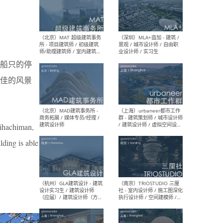
（杭州/青岛/上海/厦门/重
（上海
庆/成都）gad杰地设计 - 建
室 
筑 / 设备 / 城市设计 / 室内 /
计师
幕墙 / BIM / 成本 / 工程 / 运
生
船只的停
营 / 品牌 / 观点views / 实习
等
佳的风景
（北京）MAT 超级建筑事务
（深圳
所 - 项目建筑师 / 初级建筑
景观
mihachiman,
师/助理建筑师 / 室内建筑师
业设
/ 实习生
lding is able
（北京）MAD建筑事务所 -
（上
商务拓展 / 媒体专员/经理 /
群 
建筑设计师
/ 