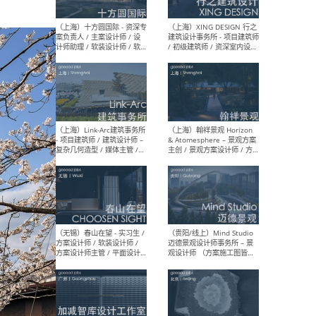
设计师 / 研究员
Arc
媒体
生（
（上海）上海建筑设计研究
（北
院有限公司 沈钺建筑创作工
师（
作室（FREE STUDIO）- 助理
建筑
建筑师 / 驻场建筑师 / 实习
设计
生
实习
（上海）雁飞建筑事务所
（上
Yanfei architects - 助理建
VIS
筑师 / 建筑实习生（长期有
室内
效）
软装