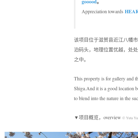
gooood
。
HEAR
Appreciation towards
该项目位于滋贺县近江八幡
泊码头，地理位置优越，处
之中。
This property is for gallery and 
Shiga.And it is a good location b
to blend into the nature in the su
▼项目概览，overview
© Yuta Y