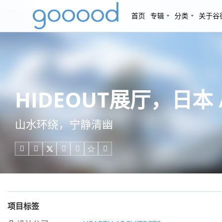
首页
专辑
分类
关于谷
HIDEOUT展厅，日本 / 
山水环绕，宁静清幽





项目标签