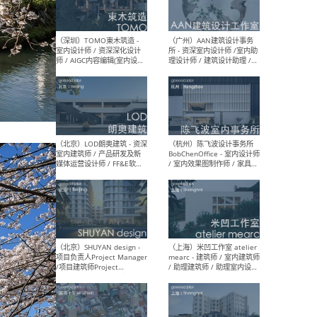
（南京/淮安）江苏美城建筑
（北
规划设计院有限公司 - 建筑方
务所
案设计师 / 商务经理 / 暖通
设计师 / 造价工程师
（大理）之间建筑
（西
ArCONNECT – 项目建筑师 /
研究
建筑师 / 助理建筑师 / 室内
主创
设计师 / 实习生
景观
施工
（深圳）TOMO東木筑造 -
（广
室内设计师 / 资深深化设计
所 
师 / AIGC内容编辑(室内设计
理设
方向) / 照明设计师 / 软装设
新媒
计师
生