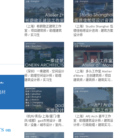
最新工作
按地区查看 ：
全部
|
北方
|
长江
|
华南
（上海）彬蔚致正建筑工作
（上海
室 – 项目建筑师 / 助理建筑
德佳
师 / 实习生
设计
广
选材
→
（深圳）一乘建筑 - 空间设计
（上
师 / 助理空间设计师 / 助理
d’M
建筑设计师 / 实习生
建筑
生 
S on