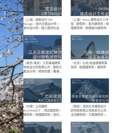
师 
（杭州）GLA建筑设计 - 建筑
（南京
设计实习生 / 建筑设计师
社 
（应届）/ 建筑设计师（方案
执行
设计）/ 建筑设计师（施工
实习
图）/ 结构设计师 / 给排水设
计师
（上海）或者设计 OR
（上
Design - 室内主案设计师 /
室 -
室内设计师 / 施工图深化设
理建
计师 / 室内设计助理 / 新媒
实习
体运营
请）