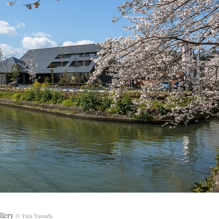
lery
© Yuta Yamada