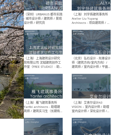
（北京）LOD朗奥建筑 - 资深
（杭
室内建筑师 / 产品研发及新
Bob
媒体运营设计师 / FF&E软装
/ 
设计师 / 深化设计师 / 实习
装设
生
（北京）SHUYAN design -
（上
项目负责人Project Manager
mea
/项目建筑师Project
/ 
Architect / 助理建筑师
师 
Assistant Architect / 创始
请）
人助理Founder's Assistant
/ 实习生Intern
（深圳）URBANUS 都市实践
（上
- 城市设计师 / 建筑师 / 景观
Atel