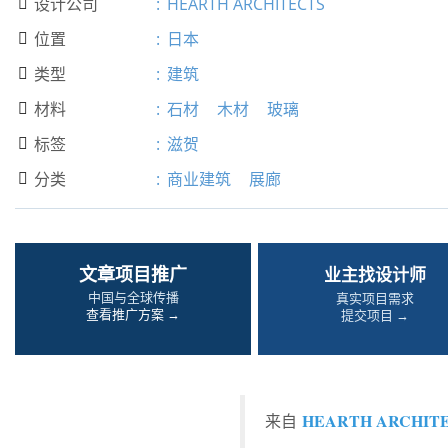
设计公司
:
HEARTH ARCHITECTS

位置
:
日本

类型
:
建筑

材料
:
石材
木材
玻璃

标签
:
滋贺

分类
:
商业建筑
展廊

文章项目推广
业主找设计师
中国与全球传播
真实项目需求
查看推广方案 →
提交项目 →
HEARTH ARCHIT
来自