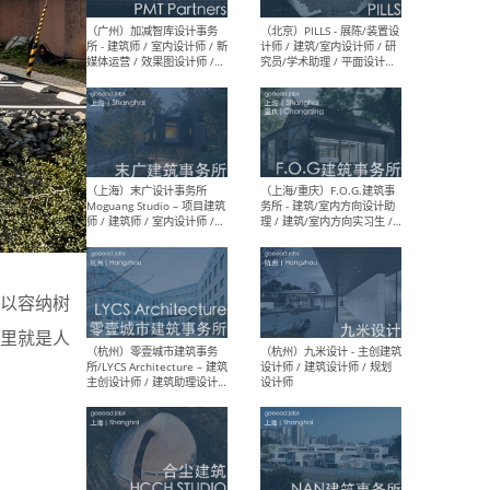
（上海）十方圆国际 - 资深专
（上海
案负责人 / 主案设计师 / 设
建筑
计师助理 / 软装设计师 / 软
/ 
装设计师助理
师 
（上海）Link-Arc建筑事务所
（上
- 项目建筑师 / 建筑设计师 –
& A
复杂几何造型 / 媒体主管 /
主创
学术研究专员 / 实习生计划
案深
软装
以容纳树
（方
里就是人
（无锡）春山在望 - 实习生 /
（贵阳
方案设计师 / 软装设计师 /
迈德
方案设计师主管 / 平面设计
观设
师
可）