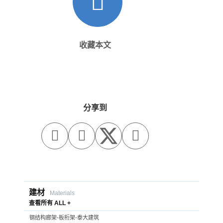
收藏本文
分享到



建材
Materials
查看所有 ALL +
钢结构廊架-板桁架-泰大建筑