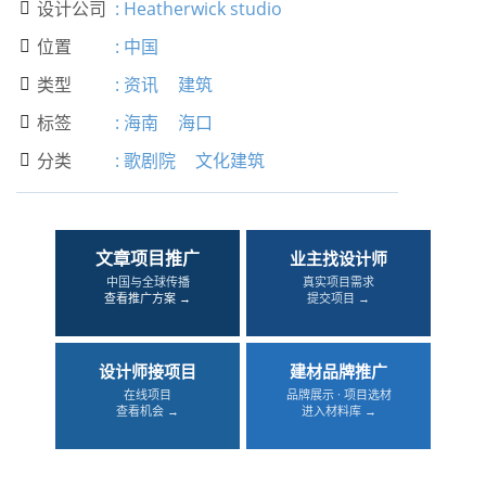
设计公司
:
Heatherwick studio

位置
:
中国

类型
:
资讯
建筑

标签
:
海南
海口

分类
:
歌剧院
文化建筑

文章项目推广
业主找设计师
中国与全球传播
真实项目需求
查看推广方案 →
提交项目 →
设计师接项目
建材品牌推广
在线项目
品牌展示 · 项目选材
查看机会 →
进入材料库 →