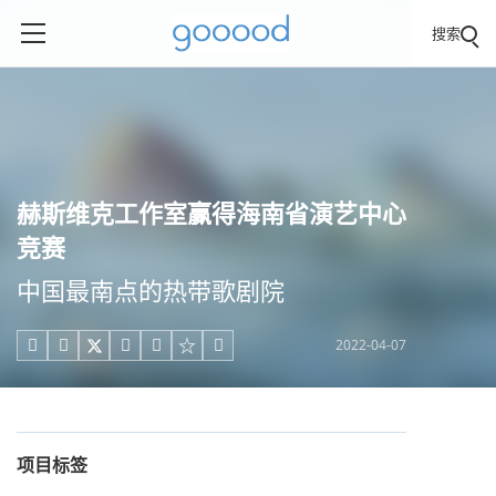
搜索
赫斯维克工作室赢得海南省演艺中心
竞赛
中国最南点的热带歌剧院
2022-04-07





项目标签