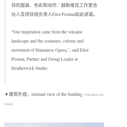
目的服装、色彩和动作,” 赫斯维克工作室合
伙人及项目组负责人Eliot Postma如此讲道。
“Our inspiration came from the volcanic
landscape and the costumes, colours and
movement of Hainanese Opera,”, said Eliot
Postma, Partner and Group Leader at
Heatherwick Studio.
▼建筑外观，external view of the building
©Heatherwick
Studio