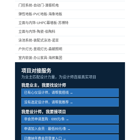
门控系统-自动门-濠振机电
弹性地板-PVC地板-海象地板
立面与内饰-UHPC幕墙板-苏博特
立面与内饰-陶瓷-伯陶科
泳池系统-装配式泳池-诺亚
户外灯光-景观灯光-森朝照明
室内软装-办公家具-海邦集团
项目对接服务
为业主匹配设计力量，为设计师连接真实项目
我是业主，我要找设计师
已有心仪设计师，请帮我搭线 →
没有选定设计师，请帮我推荐 →
我是设计师，我要接项目
非会员申请直购 · 699元/条 →
申请加入会员 · 最低89元/条 →
已缴纳年费会员登录入口 →