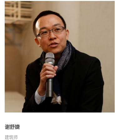
谢舒婕
建筑师