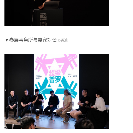
▼参展事务所与嘉宾对谈
©尧迪