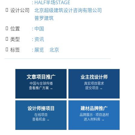
:
HALF半场STAGE
设计公司
北京超级建筑设计咨询有限公司

普罗建筑
位置
:
中国

类型
:
资讯

标签
:
展览
北京

文章项目推广
业主找设计师
中国与全球传播
真实项目需求
查看推广方案 →
提交项目 →
设计师接项目
建材品牌推广
在线项目
品牌展示 · 项目选材
查看机会 →
进入材料库 →