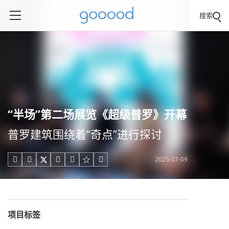
搜索
“半场”第二场展览《超级普罗》开幕
普罗建筑围绕着“奇点”进行探讨
2025-07-09





项目标签