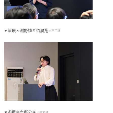
▼策展人谢舒婕介绍展览
©王子瑶
▼参展事务所分享
©辛亦诚