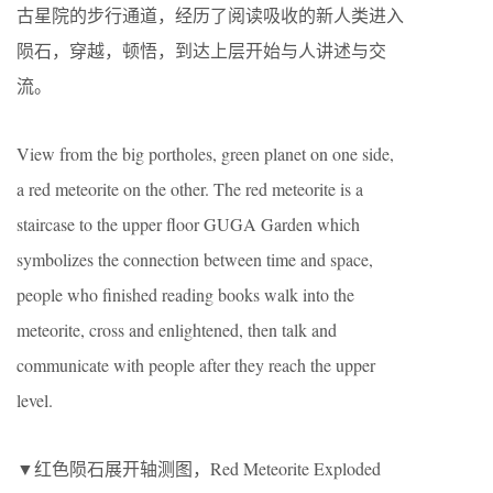
古星院的步行通道，经历了阅读吸收的新人类进入
陨石，穿越，顿悟，到达上层开始与人讲述与交
流。
View from the big portholes, green planet on one side,
a red meteorite on the other. The red meteorite is a
staircase to the upper floor GUGA Garden which
symbolizes the connection between time and space,
people who finished reading books walk into the
meteorite, cross and enlightened, then talk and
communicate with people after they reach the upper
level.
▼红色陨石展开轴测图，Red Meteorite Exploded