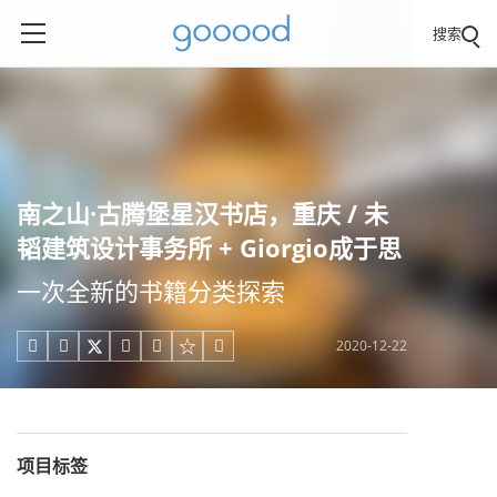
搜索
南之山·古腾堡星汉书店，重庆 / 未
韬建筑设计事务所 + Giorgio成于思
一次全新的书籍分类探索
2020-12-22





项目标签