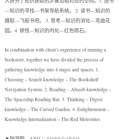
入拆分了知识获取的步骤及相对应的空间。1. 选书
—知识的寻找—书架导航系统。 2. 读书—知识的
摄取—飞船书吧。 3. 思考—知识的消化—弯曲花
园。4. 顿悟—知识的内化—红色陨石。
In combination with client’s experience of running a
bookstore, together we have divided the process of
gathering knowledge into 4 stages and spaces. 1.
Choosing – Search knowledge – The Bookshelf
Navigation System. 2. Reading – Absorb knowledge –
The Spaceship Reading Bar. 3. Thinking – Digest
knowledge – The Curved Garden. 4. Enlightenment –
Knowledge Internalization – The Red Meteorites
▼轴测图，AXO
© 未韬建筑设计事务所