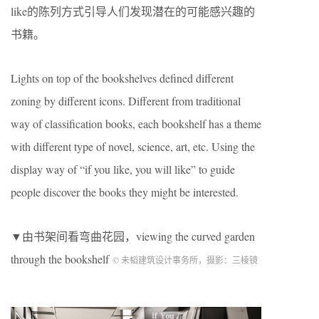
like的陈列方式引导人们发现潜在的可能感兴趣的
书籍。
Lights on top of the bookshelves defined different
zoning by different icons. Different from traditional
way of classification books, each bookshelf has a theme
with different type of novel, science, art, etc. Using the
display way of “if you like, you will like” to guide
people discover the books they might be interested.
▼由书架间看弯曲花园，viewing the curved garden
through the bookshelf
© 未韬建筑设计事务所，摄影：三棱镜