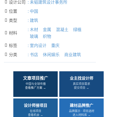
设计公司
:
未韬建筑设计事务所

位置
:
中国

类型
:
建筑

:
木材
金属
混凝土
绿植
材料

玻璃
织物
标签
:
室内设计
重庆

分类
:
书店
休闲娱乐
商业建筑

文章项目推广
业主找设计师
中国与全球传播
真实项目需求
查看推广方案 →
提交项目 →
设计师接项目
建材品牌推广
在线项目
品牌展示 · 项目选材
查看机会 →
进入材料库 →