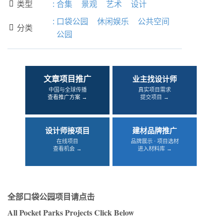
类型
:
合集
景观
艺术
设计

:
口袋公园
休闲娱乐
公共空间
分类

公园
文章项目推广
业主找设计师
中国与全球传播
真实项目需求
查看推广方案 →
提交项目 →
设计师接项目
建材品牌推广
在线项目
品牌展示 · 项目选材
查看机会 →
进入材料库 →
全部口袋公园项目请点击
All Pocket Parks Projects Click Below