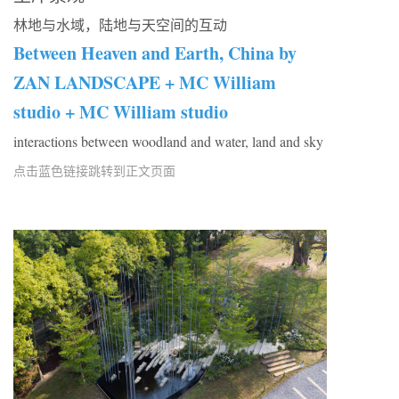
林地与水域，陆地与天空间的互动
Between Heaven and Earth, China by
ZAN LANDSCAPE + MC William
studio + MC William studio
interactions between woodland and water, land and sky
点击蓝色链接跳转到正文页面