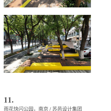
11.
⾬花快闪公园，南京 / 苏⾢设计集团