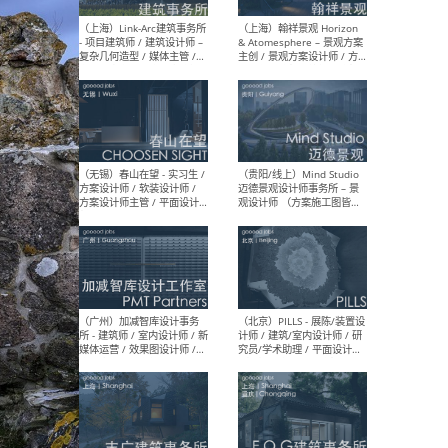
（上海）上海建筑设计研究
（北
院有限公司 沈钺建筑创作工
师（
作室（FREE STUDIO）- 助理
建筑
建筑师 / 驻场建筑师 / 实习
设计
生
实习
（上海）雁飞建筑事务所
（上
Yanfei architects - 助理建
VIS
筑师 / 建筑实习生（长期有
室内
效）
软装
（上海）十方圆国际 - 资深专
（上海
案负责人 / 主案设计师 / 设
建筑
计师助理 / 软装设计师 / 软
/ 
装设计师助理
师 