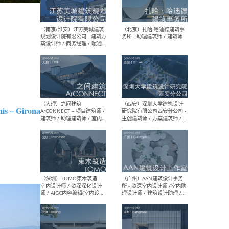
（杭州）GLA建筑设计 - 建筑
（南京
设计实习生 / 建筑设计师
社 
（应届）/ 建筑设计师（方案
执行
设计）/ 建筑设计师（施工
实习
图）/ 结构设计师 / 给排水设
计师
（上海）或者设计 OR
（上
Design - 室内主案设计师 /
室 -
is – Girona
室内设计师 / 施工图深化设
理建
计师 / 室内设计助理 / 新媒
实习
体运营
请）
（南京/淮安）江苏美城建筑
（北
规划设计院有限公司 - 建筑方
务所
案设计师 / 商务经理 / 暖通
设计师 / 造价工程师