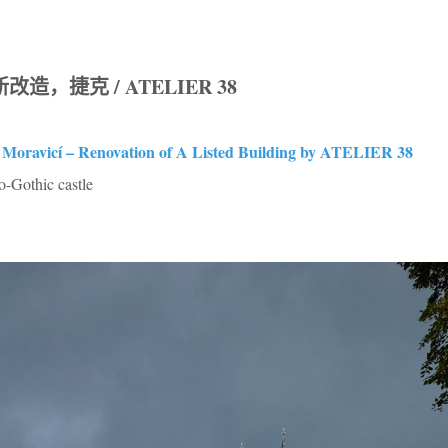
更新改造，捷克 / ATELIER 38
Moravicí – Renovation of A Listed Building by ATELIER 38
o-Gothic castle