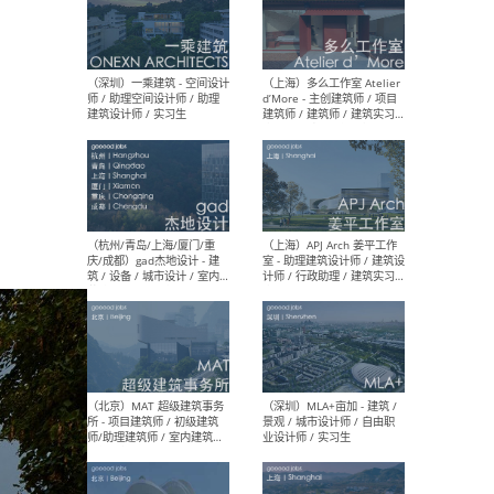
（上海）彬蔚致正建筑工作
（上海
室 – 项目建筑师 / 助理建筑
德佳
师 / 实习生
设计
（深圳）一乘建筑 - 空间设计
（上
师 / 助理空间设计师 / 助理
d’M
建筑设计师 / 实习生
建筑
生 
（杭州/青岛/上海/厦门/重
（上海
庆/成都）gad杰地设计 - 建
室 
筑 / 设备 / 城市设计 / 室内 /
计师