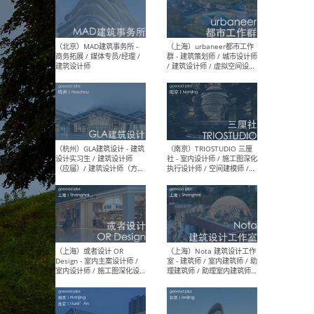
幕墙 / BIM / 成本 / 工程 / 运
生
营 / 品牌 / 观点views / 实习
等
（北京）MAT 超级建筑事务
（深圳
所 - 项目建筑师 / 初级建筑
景观
师/助理建筑师 / 室内建筑师
业设
/ 实习生
（北京）MAD建筑事务所 -
（上
商务拓展 / 媒体专员/经理 /
群 
建筑设计师
/ 
师 