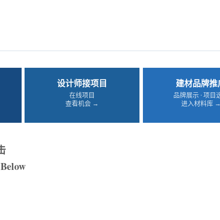
设计师接项目
建材品牌推
在线项目
品牌展示 · 项目
查看机会 →
进入材料库 
击
 Below