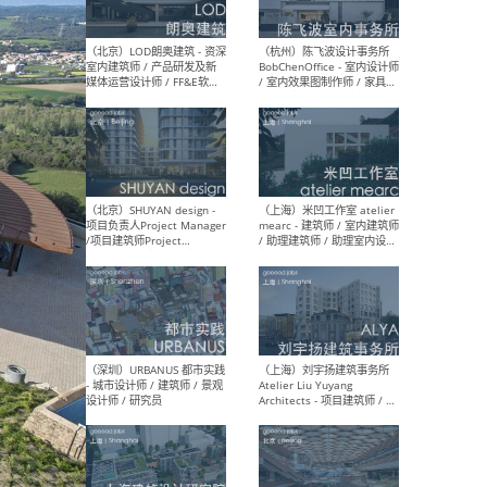
（大理）之间建筑
（西
ArCONNECT – 项目建筑师 /
研究
建筑师 / 助理建筑师 / 室内
主创
设计师 / 实习生
景观
施工
（深圳）TOMO東木筑造 -
（广
室内设计师 / 资深深化设计
所 
师 / AIGC内容编辑(室内设计
理设
方向) / 照明设计师 / 软装设
新媒
计师
生
（北京）LOD朗奥建筑 - 资深
（杭
室内建筑师 / 产品研发及新
Bob