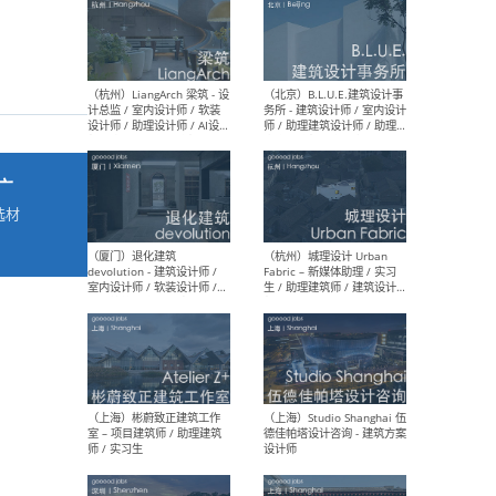
最新工作
按地区查看 ：
全部
|
北方
|
长江
|
华南
广
（杭州）LiangArch 梁筑 - 设
（北
计总监 / 室内设计师 / 软装
务所
选材
设计师 / 助理设计师 / AI设计
师 
→
师 / 施工图深化设计师 / 品
室内
牌商务总助
（厦门）退化建筑
（杭
devolution - 建筑设计师 /
Fab
室内设计师 / 软装设计师 /
生 
项目统筹 / 合伙人助理
师