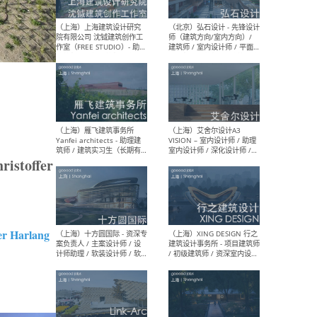
媒体运营设计师 / FF&E软装
/ 
设计师 / 深化设计师 / 实习
装设
生
（北京）SHUYAN design -
（上
项目负责人Project Manager
mea
/项目建筑师Project
/ 
Architect / 助理建筑师
师 
Assistant Architect / 创始
请）
人助理Founder's Assistant
stoffer
/ 实习生Intern
（深圳）URBANUS 都市实践
（上
- 城市设计师 / 建筑师 / 景观
Atel
er Harlang
设计师 / 研究员
Arc
媒体
生（