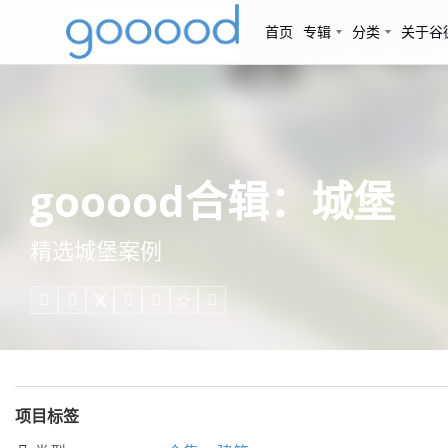
首页
专辑
分类
关于谷
gooood合辑：城堡
精选城堡案例





项目标签