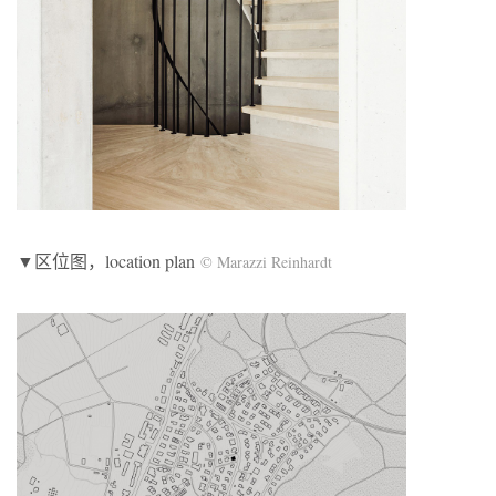
▼区位图，location plan
© Marazzi Reinhardt