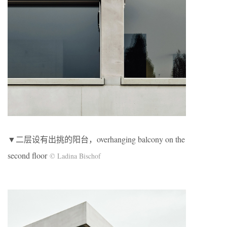
▼二层设有出挑的阳台，overhanging balcony on the
second floor
© Ladina Bischof