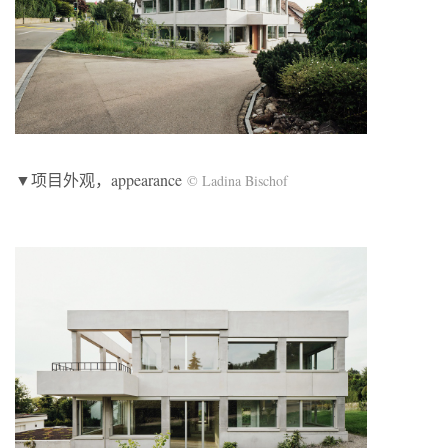
▼项目外观，appearance
© Ladina Bischof