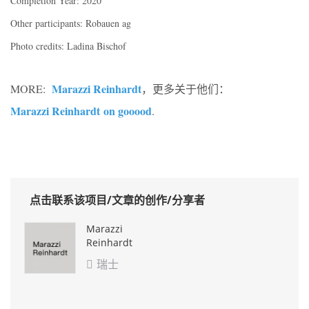
Completion Year: 2020
Other participants: Robauen ag
Photo credits: Ladina Bischof
Marazzi Reinhardt
MORE:
，更多关于他们：
Marazzi Reinhardt
on gooood
.
点击联系该项目/文章的创作/分享者
Marazzi
Reinhardt
瑞士
