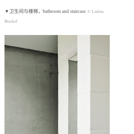
▼卫生间与楼梯，bathroom and staircase
© Ladina
Bischof