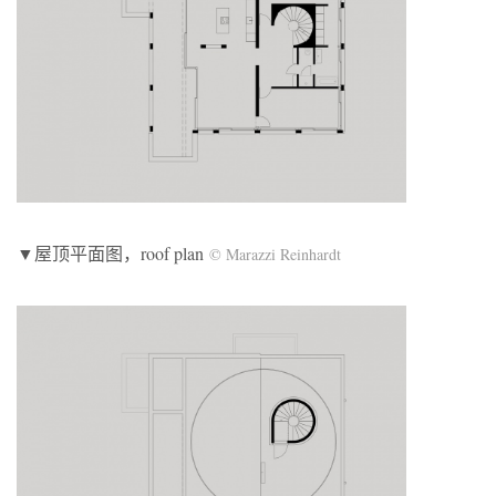
▼屋顶平面图，roof plan
© Marazzi Reinhardt