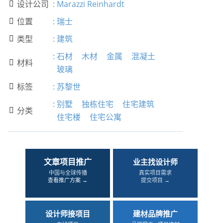
设计公司
:
Marazzi Reinhardt

位置
:
瑞士

类型
:
建筑

:
石材
木材
金属
混凝土
材料

玻璃
标签
:
苏黎世

:
别墅
独栋住宅
住宅建筑
分类

住宅楼
住宅公寓
文章项目推广
业主找设计师
中国与全球传播
真实项目需求
查看推广方案 →
提交项目 →
设计师接项目
建材品牌推广