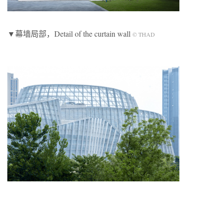
▼幕墙局部，Detail of the curtain wall
© THAD