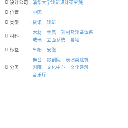
设计公司
:
清华大学建筑设计研究院

位置
:
中国

类型
:
资讯
建筑

:
木材
金属
建材及建造体系
材料

玻璃
立面系统
幕墙
标签
:
阜阳
安徽

:
舞台
歌剧院
表演类建筑
分类
剧院
文化中心
文化建筑

音乐厅