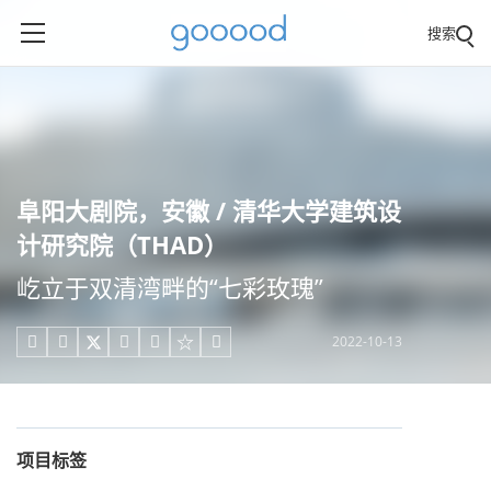
搜索
阜阳大剧院，安徽 / 清华大学建筑设
计研究院（THAD）
屹立于双清湾畔的“七彩玫瑰”
2022-10-13





项目标签