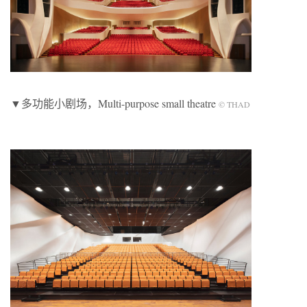
▼多功能小剧场，Multi-purpose small theatre
© THAD