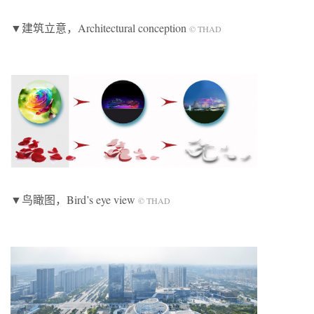
▼建筑立意，Architectural conception
© THAD
▼鸟瞰图，Bird’s eye view
© THAD