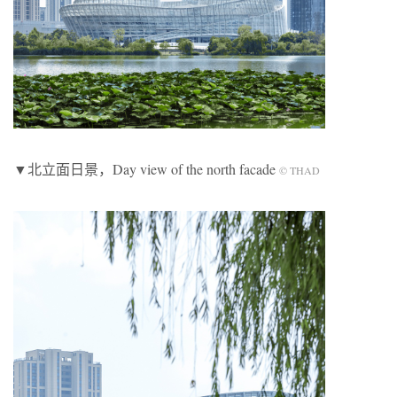
▼北立面日景，Day view of the north facade
© THAD