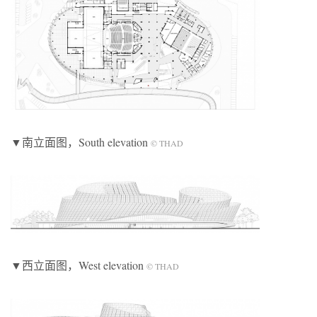
▼南立面图，South elevation
© THAD
▼西立面图，West elevation
© THAD