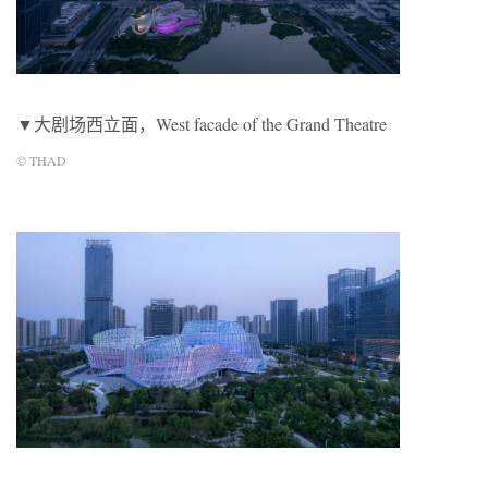
▼大剧场西立面，West facade of the Grand Theatre
© THAD