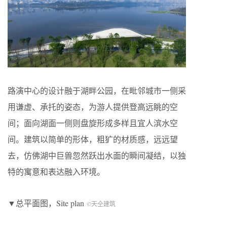
路演中心的设计融于湖畔公园，在毗邻城市一侧采
用谦虚、承托的姿态，为游人提供登高远眺的空
间；面向湖面一侧则盘旋形成多样且宜人滨水空
间。建筑以简单的形体，粗犷的材质感，远远望
去，仿佛湖中巨兽忽然跃出水面的瞬间凝结，以独
特的寓意和表达融入环境。
▼总平面图，Site plan
©天仝建筑