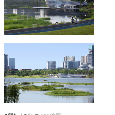
▼俯瞰，Aerial view