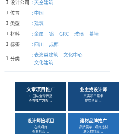
设计公司
:
天仝建筑

位置
:
中国

类型
:
建筑

材料
:
金属
铝
GRC
玻璃
幕墙

标签
:
四川
成都

:
表演类建筑
文化中心
分类

文化建筑
文章项目推广
业主找设计师
中国与全球传播
真实项目需求
查看推广方案 →
提交项目 →
设计师接项目
建材品牌推广
在线项目
品牌展示 · 项目选材
查看机会 →
进入材料库 →