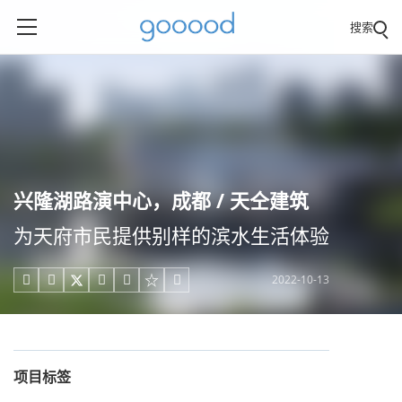
搜索
兴隆湖路演中心，成都 / 天仝建筑
为天府市民提供别样的滨水生活体验
2022-10-13





项目标签