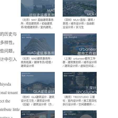
（杭州/青岛/上海/厦门/重
（上海
庆/成都）gad杰地设计 - 建
室 
筑 / 设备 / 城市设计 / 室内 /
计师
幕墙 / BIM / 成本 / 工程 / 运
生
的历史与
营 / 品牌 / 观点views / 实习
等
多样性。
些问题，
计中引入
（北京）MAT 超级建筑事务
（深圳
所 - 项目建筑师 / 初级建筑
景观
师/助理建筑师 / 室内建筑师
业设
/ 实习生
Chiyoda
onal tenant
ect the
（北京）MAD建筑事务所 -
（上
ribute little
商务拓展 / 媒体专员/经理 /
群 
建筑设计师
/ 
eating a