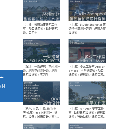
最新工作
按地区查看 ：
全部
|
北方
|
长江
|
华南
（上海）彬蔚致正建筑工作
（上海
室 – 项目建筑师 / 助理建筑
德佳
师 / 实习生
设计
广
选材
→
（深圳）一乘建筑 - 空间设计
（上
师 / 助理空间设计师 / 助理
d’M
建筑设计师 / 实习生
建筑
生 