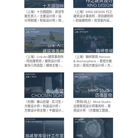
设计师 / 研究员
Arc
媒体
生（
（上海）上海建筑设计研究
（北
院有限公司 沈钺建筑创作工
师（
作室（FREE STUDIO）- 助理
建筑
建筑师 / 驻场建筑师 / 实习
设计
生
实习
（上海）雁飞建筑事务所
（上
Yanfei architects - 助理建
VIS
筑师 / 建筑实习生（长期有
室内
效）
软装