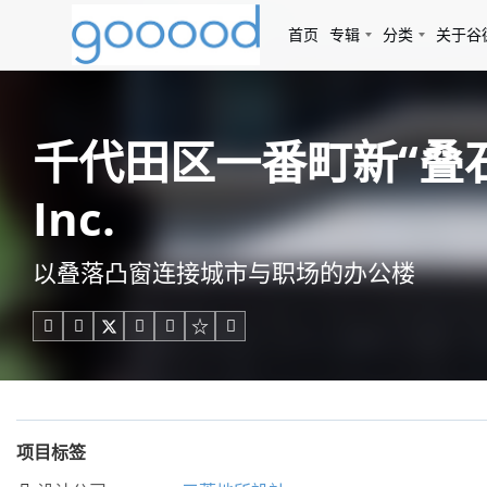
首页
专辑
分类
关于谷
千代田区一番町新“叠石”办公
Inc.
以叠落凸窗连接城市与职场的办公楼





项目标签