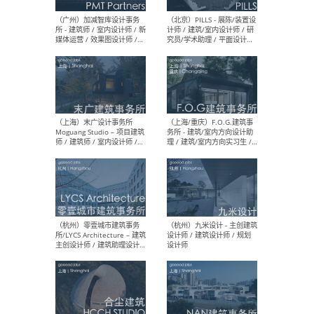
（上海）十方圆国际 - 资深专
（上海
案负责人 / 主案设计师 / 设
建筑
计师助理 / 软装设计师 / 软
/ 
装设计师助理
师 
（上海）Link-Arc建筑事务所
（上
- 项目建筑师 / 建筑设计师 –
& A
复杂几何造型 / 媒体主管 /
主创
学术研究专员 / 实习生计划
案深
软装
（方
（无锡）春山在望 - 实习生 /
（贵阳
方案设计师 / 软装设计师 /
迈德
方案设计师主管 / 平面设计
观设
师
可）