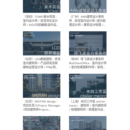
（南京/淮安）江苏美城建筑
（北
规划设计院有限公司 - 建筑方
务所
案设计师 / 商务经理 / 暖通
设计师 / 造价工程师
（大理）之间建筑
（西
ArCONNECT – 项目建筑师 /
研究
建筑师 / 助理建筑师 / 室内
主创
设计师 / 实习生
景观
施工
（深圳）TOMO東木筑造 -
（广
室内设计师 / 资深深化设计
所 
师 / AIGC内容编辑(室内设计
理设
方向) / 照明设计师 / 软装设
新媒
计师
生