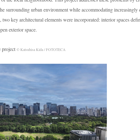
o the surrounding urban environment while accommodating increasingly 
s, two key architectural elements were incorporated: interior spaces defi
pen exterior space.
project
© Katsuhisa Kida / FOTOTECA