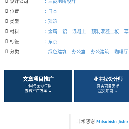
设计公司
:
三菱地所設計

位置
:
日本

类型
:
建筑

材料
:
金属
铝
混凝土
预制混凝土板
幕

标签
:
东京

分类
:
绿色建筑
办公室
办公建筑
咖啡厅

文章项目推广
业主找设计师
中国与全球传播
真实项目需求
查看推广方案 →
提交项目 →
Mitsubishi Jisho
非常感谢