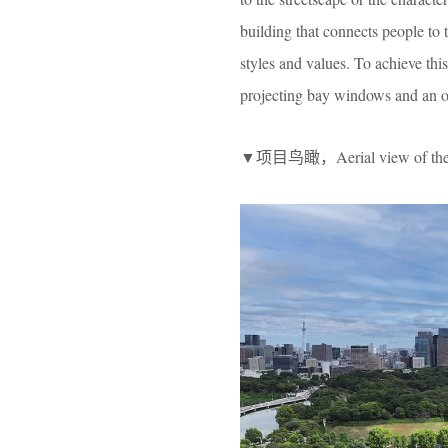
building that connects people t
styles and values. To achieve thi
projecting bay windows and an o
▼项目鸟瞰，Aerial view of the 