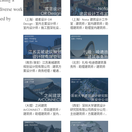
师 
diverse work
ned by
（杭州）GLA建筑设计 - 建筑
（南京
设计实习生 / 建筑设计师
社 
（应届）/ 建筑设计师（方案
执行
设计）/ 建筑设计师（施工
实习
图）/ 结构设计师 / 给排水设
计师
（上海）或者设计 OR
（上
Design - 室内主案设计师 /
室 -
室内设计师 / 施工图深化设
理建
计师 / 室内设计助理 / 新媒
实习
体运营
请）